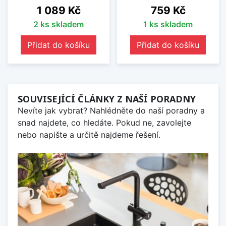
Cena
Cena
1 089 Kč
759 Kč
2 ks skladem
1 ks skladem
Přidat do košíku
Přidat do košíku
SOUVISEJÍCÍ ČLÁNKY Z NAŠÍ PORADNY
Nevíte jak vybrat? Nahlédněte do naší poradny a
snad najdete, co hledáte. Pokud ne, zavolejte
nebo napište a určitě najdeme řešení.