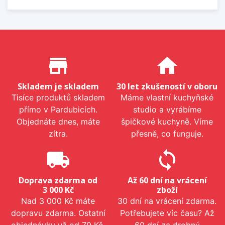
Proč nakupovat u nás?
store_mall_directory
home
Skladem je skladem
30 let zkušeností v oboru
Tisíce produktů skladem
Máme vlastní kuchyňské
přímo v Pardubicích.
studio a vyrábíme
Objednáte dnes, máte
špičkové kuchyně. Víme
zítra.
přesně, co funguje.
local_shipping
sync
Doprava zdarma od
Až 60 dní na vrácení
3 000 Kč
zboží
Nad 3 000 Kč máte
30 dní na vrácení zdarma.
dopravu zdarma. Ostatní
Potřebujete víc času? Až