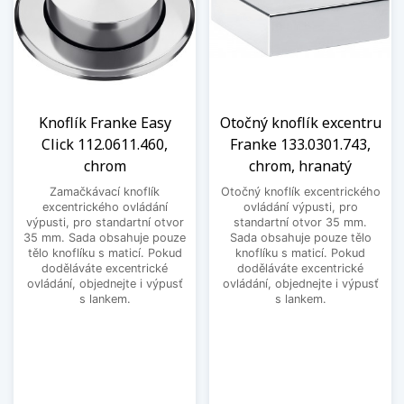
Knoflík Franke Easy
Otočný knoflík excentru
Click 112.0611.460,
Franke 133.0301.743,
chrom
chrom, hranatý
Zamačkávací knoflík
Otočný knoflík excentrického
excentrického ovládání
ovládání výpusti, pro
výpusti, pro standartní otvor
standartní otvor 35 mm.
35 mm. Sada obsahuje pouze
Sada obsahuje pouze tělo
tělo knoflíku s maticí. Pokud
knoflíku s maticí. Pokud
doděláváte excentrické
doděláváte excentrické
ovládání, objednejte i výpusť
ovládání, objednejte i výpusť
s lankem.
s lankem.