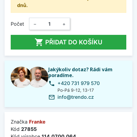
dnů.
Počet
−
+

PŘIDAT DO KOŠÍKU
Jakýkoliv dotaz? Rádi vám
poradíme.
+420 731 979 570
phone
Po-Pá 9-12, 13-17
info@trendo.cz
mail_outline
Značka
Franke
Kód
27855
Kód výrobce
114.0700.064