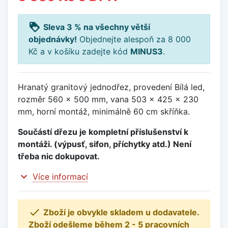
loyalty
Sleva 3 % na všechny větší
objednávky!
Objednejte alespoň za 8 000
Kč a v košíku zadejte kód
MINUS3
.
Hranatý granitový jednodřez, provedení Bílá led,
rozměr 560 x 500 mm, vana 503 x 425 x 230
mm, horní montáž, minimálně 60 cm skříňka.
Součástí dřezu je kompletní příslušenství k
montáži. (výpusť, sifon, příchytky atd.) Není
třeba nic dokupovat.
expand_more
Více informací

Zboží je obvykle skladem u dodavatele.
Zboží odešleme během 2 - 5 pracovních