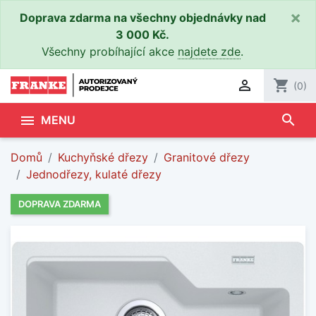
×
Doprava zdarma na všechny objednávky nad
3 000 Kč.
Všechny probíhající akce
najdete zde
.

shopping_cart
(0)
search

MENU
Domů
Kuchyňské dřezy
Granitové dřezy
Jednodřezy, kulaté dřezy
DOPRAVA ZDARMA