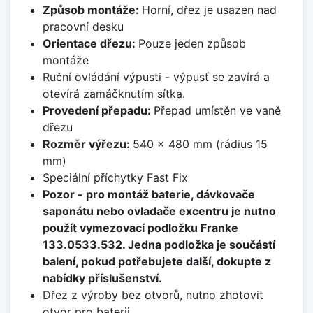
Způsob montáže:
Horní, dřez je usazen nad
pracovní desku
Orientace dřezu:
Pouze jeden způsob
montáže
Ruční ovládání výpusti - výpusť se zavírá a
otevírá zamáčknutím sítka.
Provedení přepadu:
Přepad umístěn ve vaně
dřezu
Rozměr výřezu:
540 x 480 mm (rádius 15
mm)
Speciální příchytky Fast Fix
Pozor - pro montáž baterie, dávkovače
saponátu nebo ovladače excentru je nutno
použít vymezovací podložku Franke
133.0533.532. Jedna podložka je součástí
balení, pokud potřebujete další, dokupte z
nabídky příslušenství.
Dřez z výroby bez otvorů, nutno zhotovit
otvor pro baterii.