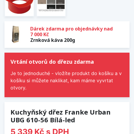
Dárek zdarma pro objednávky nad
7 000 Kč
Zrnková káva 200g
Vrtání otvorů do dřezu zdarma
Je to jednoduché - vložíte produkt do košíku a v
košíku si můžete naklikat, kam máme vyvrtat
otvory.
Kuchyňský dřez Franke Urban
UBG 610-56 Bílá-led
5 339 Kč
s DPH