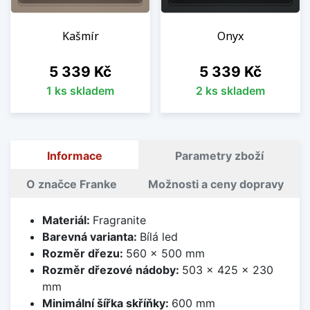
Kašmír
Onyx
Cena
Cena
5 339 Kč
5 339 Kč
1 ks skladem
2 ks skladem
Informace
Parametry zboží
O značce Franke
Možnosti a ceny dopravy
Materiál:
Fragranite
Barevná varianta:
Bílá led
Rozměr dřezu:
560 x 500 mm
Rozměr dřezové nádoby:
503 x 425 x 230
mm
Minimální šířka skříňky:
600 mm