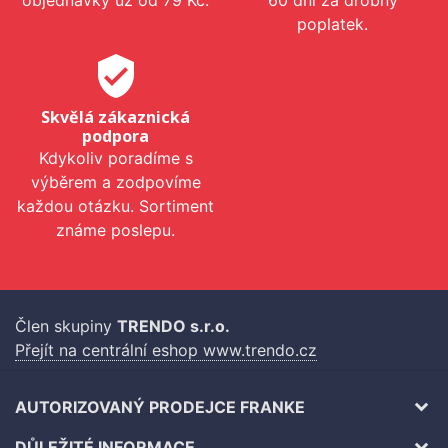
objednávky už od 79 Kč.
60 dní za drobný
poplatek.
verified_user
Skvělá zákaznická
podpora
Kdykoliv poradíme s
výběrem a zodpovíme
každou otázku. Sortiment
známe poslepu.
Člen skupiny
TRENDO s.r.o.
Přejít na centrální eshop www.trendo.cz
AUTORIZOVANÝ PRODEJCE FRANKE
DŮLEŽITÉ INFORMACE