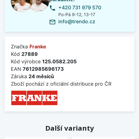
+420 731 979 570
phone
Po-Pá 9-12, 13-17
info@trendo.cz
mail_outline
Značka
Franke
Kód
27889
Kód výrobce
125.0582.205
EAN
7612985696173
Záruka
24 měsíců
Zboží pochází z oficiální distribuce pro ČR
Další varianty