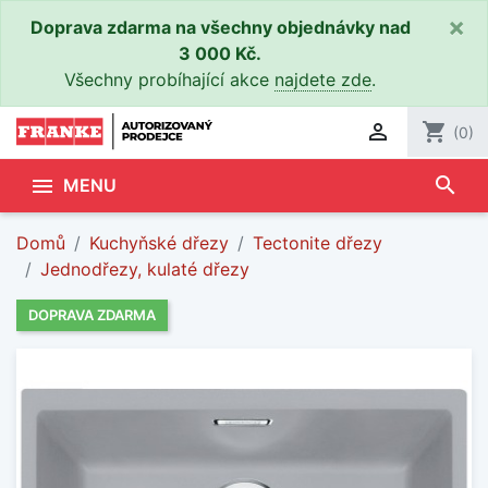
×
Doprava zdarma na všechny objednávky nad
3 000 Kč.
Všechny probíhající akce
najdete zde
.

shopping_cart
(0)
search

MENU
Domů
Kuchyňské dřezy
Tectonite dřezy
Jednodřezy, kulaté dřezy
DOPRAVA ZDARMA