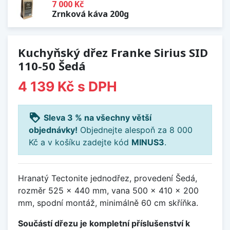
7 000 Kč
Zrnková káva 200g
Kuchyňský dřez Franke Sirius SID
110-50 Šedá
4 139 Kč
s DPH
loyalty
Sleva 3 % na všechny větší
objednávky!
Objednejte alespoň za 8 000
Kč a v košíku zadejte kód
MINUS3
.
Hranatý Tectonite jednodřez, provedení Šedá,
rozměr 525 x 440 mm, vana 500 x 410 x 200
mm, spodní montáž, minimálně 60 cm skříňka.
Součástí dřezu je kompletní příslušenství k