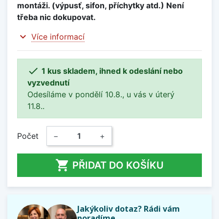
montáži. (výpusť, sifon, příchytky atd.) Není
třeba nic dokupovat.
expand_more
Více informací

1 kus skladem, ihned k odeslání nebo
vyzvednutí
Odesíláme v pondělí 10.8., u vás v úterý
11.8..
Počet
−
+

PŘIDAT DO KOŠÍKU
Jakýkoliv dotaz? Rádi vám
poradíme.