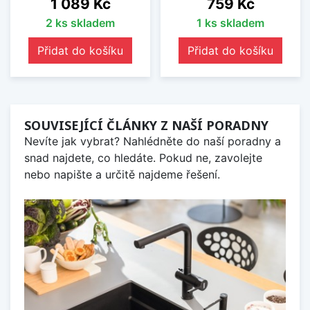
Cena
Cena
1 089 Kč
759 Kč
2 ks skladem
1 ks skladem
Přidat do košíku
Přidat do košíku
SOUVISEJÍCÍ ČLÁNKY Z NAŠÍ PORADNY
Nevíte jak vybrat? Nahlédněte do naší poradny a
snad najdete, co hledáte. Pokud ne, zavolejte
nebo napište a určitě najdeme řešení.