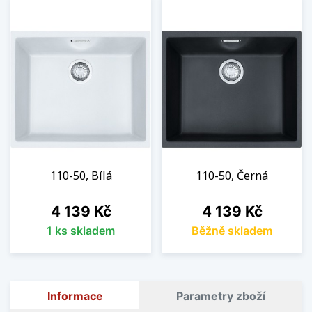
110-50, Bílá
110-50, Černá
Cena
Cena
4 139 Kč
4 139 Kč
1 ks skladem
Běžně skladem
Informace
Parametry zboží