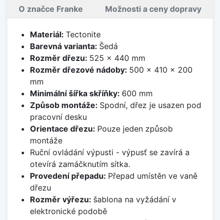
O značce Franke
Možnosti a ceny dopravy
Materiál:
Tectonite
Barevná varianta:
Šedá
Rozměr dřezu:
525 x 440 mm
Rozměr dřezové nádoby:
500 x 410 x 200
mm
Minimální šířka skříňky:
600 mm
Způsob montáže:
Spodní, dřez je usazen pod
pracovní desku
Orientace dřezu:
Pouze jeden způsob
montáže
Ruční ovládání výpusti - výpusť se zavírá a
otevírá zamáčknutím sítka.
Provedení přepadu:
Přepad umístěn ve vaně
dřezu
Rozměr výřezu:
šablona na vyžádání v
elektronické podobě