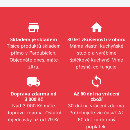
Proč nakupovat u nás?
store_mall_directory
home
Skladem je skladem
30 let zkušeností v oboru
Tisíce produktů skladem
Máme vlastní kuchyňské
přímo v Pardubicích.
studio a vyrábíme
Objednáte dnes, máte
špičkové kuchyně. Víme
zítra.
přesně, co funguje.
local_shipping
sync
Doprava zdarma od
Až 60 dní na vrácení
3 000 Kč
zboží
Nad 3 000 Kč máte
30 dní na vrácení zdarma.
dopravu zdarma. Ostatní
Potřebujete víc času? Až
objednávky už od 79 Kč.
60 dní za drobný
poplatek.