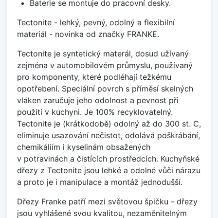
Baterie se montuje do pracovní desky.
Tectonite - lehký, pevný, odolný a flexibilní
materiál - novinka od značky FRANKE.
Tectonite je syntetický materál, dosud užívaný
zejména v automobilovém průmyslu, používaný
pro komponenty, které podléhají težkému
opotřebení. Speciální povrch s příměsí skelných
vláken zaručuje jeho odolnost a pevnost při
použití v kuchyni. Je 100% recyklovatelný.
Tectonite je (krátkodobě) odolný až do 300 st. C,
eliminuje usazování nečistot, odolává poškrábání,
chemikáliím i kyselinám obsažených
v potravinách a čistících prostředcích. Kuchyňské
dřezy z Tectonite jsou lehké a odolné vůči nárazu
a proto je i manipulace a montáž jednodušší.
Dřezy Franke patří mezi světovou špičku - dřezy
jsou vyhlášené svou kvalitou, nezaměnitelným