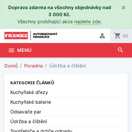
×
Doprava zdarma na všechny objednávky nad
3 000 Kč.
Všechny probíhající akce
najdete zde
.

shopping_cart
(0)
search

MENU
Domů
Poradna
Údržba a čištění
KATEGORIE ČLÁNKŮ
Kuchyňské dřezy
Kuchyňské baterie
Odsavače par
Údržba a čištění
Spotřebiče a drtiče odpadu