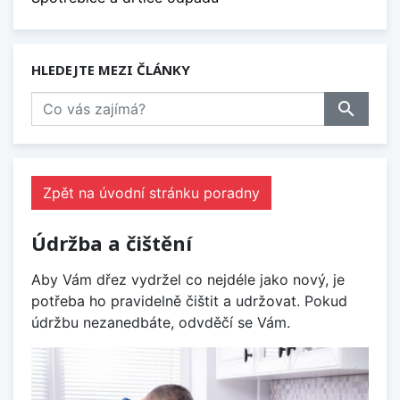
HLEDEJTE MEZI ČLÁNKY
search
Zpět na úvodní stránku poradny
Údržba a čištění
Aby Vám dřez vydržel co nejdéle jako nový, je
potřeba ho pravidelně čištit a udržovat. Pokud
údržbu nezanedbáte, odvděčí se Vám.