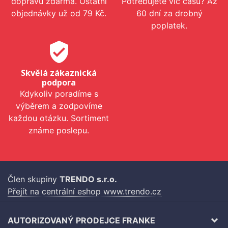
dopravu zdarma. Ostatní
Potřebujete víc času? Až
objednávky už od 79 Kč.
60 dní za drobný
poplatek.
verified_user
Skvělá zákaznická
podpora
Kdykoliv poradíme s
výběrem a zodpovíme
každou otázku. Sortiment
známe poslepu.
Člen skupiny
TRENDO s.r.o.
Přejít na centrální eshop www.trendo.cz
AUTORIZOVANÝ PRODEJCE FRANKE