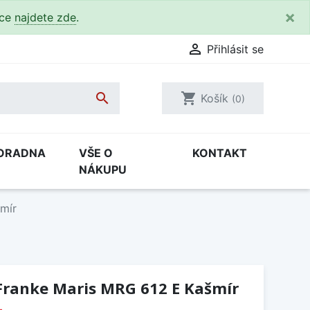
×
kce
najdete zde
.

Přihlásit se

shopping_cart
Košík
(0)
ORADNA
VŠE O
KONTAKT
NÁKUPU
mír
Franke Maris MRG 612 E Kašmír