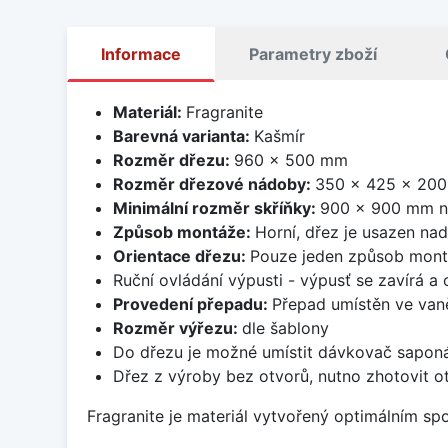
Informace
Parametry zboží
Materiál:
Fragranite
Barevná varianta:
Kašmír
Rozměr dřezu:
960 x 500 mm
Rozměr dřezové nádoby:
350 x 425 x 20
Minimální rozměr skříňky:
900 x 900 mm n
Způsob montáže:
Horní, dřez je usazen na
Orientace dřezu:
Pouze jeden způsob mon
Ruční ovládání výpusti - výpusť se zavírá a
Provedení přepadu:
Přepad umístěn ve van
Rozměr výřezu:
dle šablony
Do dřezu je možné umístit dávkovač saponá
Dřez z výroby bez otvorů, nutno zhotovit ot
Fragranite je materiál vytvořený optimálním sp