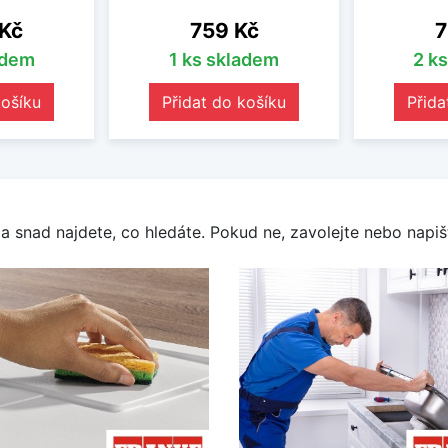
Cena
C
 Kč
759 Kč
7
adem
1 ks skladem
2 k
košíku
Přidat do košíku
Přida
a snad najdete, co hledáte. Pokud ne, zavolejte nebo napišt