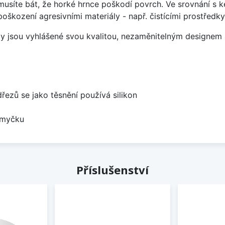
emusíte bát, že horké hrnce poškodí povrch. Ve srovnání s
poškození agresivními materiály - např. čistícími prostřed
ezy jsou vyhlášené svou kvalitou, nezaměnitelným designe
dřezů se jako těsnění používá silikon
 myčku
Příslušenství