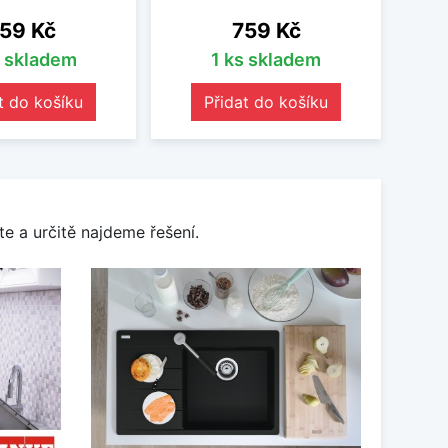
ena
Cena
59 Kč
759 Kč
s skladem
1 ks skladem
t do košíku
Přidat do košíku
e a určitě najdeme řešení.