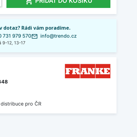

PŘIDAT DO KOŠÍKU
iv dotaz? Rádi vám poradíme.
 731 979 570
info@trendo.cz
mail_outline
 9-12, 13-17
648
 distribuce pro ČR