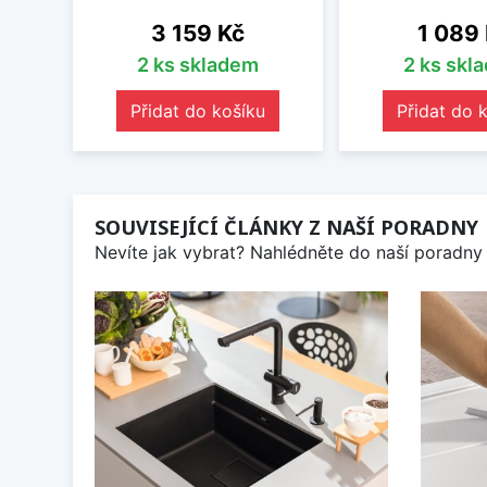
Cena
Cena
3 159 Kč
1 089
2 ks skladem
2 ks skl
Přidat do košíku
Přidat do 
SOUVISEJÍCÍ ČLÁNKY Z NAŠÍ PORADNY
Nevíte jak vybrat? Nahlédněte do naší poradny 