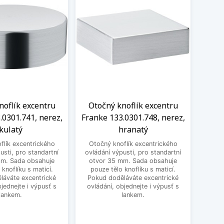
noflík excentru
Otočný knoflík excentru
Oto
.0301.741, nerez,
Franke 133.0301.748, nerez,
Frank
kulatý
hranatý
flík excentrického
Otočný knoflík excentrického
Otoč
usti, pro standartní
ovládání výpusti, pro standartní
ovládá
mm. Sada obsahuje
otvor 35 mm. Sada obsahuje
mm. 
 knoflíku s maticí.
pouze tělo knoflíku s maticí.
k
láváte excentrické
Pokud doděláváte excentrické
doděl
bjednejte i výpusť s
ovládání, objednejte i výpusť s
obje
lankem.
lankem.