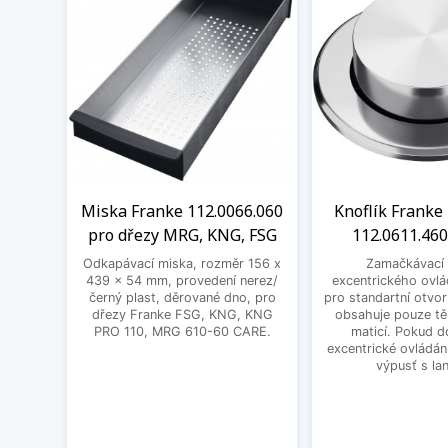
Miska Franke 112.0066.060
Knoflík Franke 
pro dřezy MRG, KNG, FSG
112.0611.460
Odkapávací miska, rozměr 156 x
Zamačkávací 
439 x 54 mm, provedení nerez/
excentrického ovlá
černý plast, děrované dno, pro
pro standartní otvo
dřezy Franke FSG, KNG, KNG
obsahuje pouze těl
PRO 110, MRG 610-60 CARE.
maticí. Pokud d
excentrické ovládání
výpusť s la