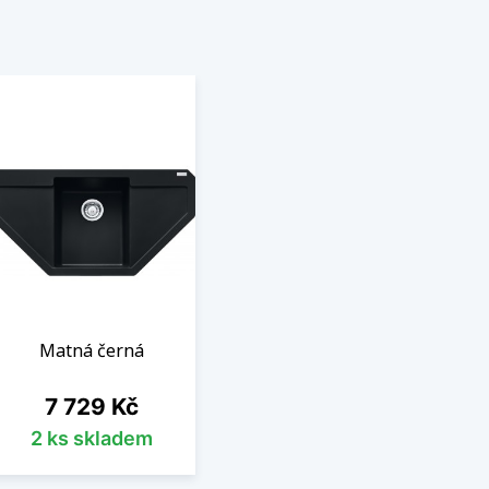
Matná černá
Cena
7 729 Kč
2 ks skladem