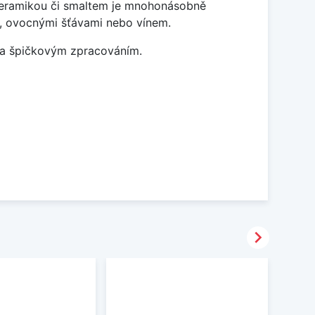
 keramikou či smaltem je mnohonásobně
ky, ovocnými šťávami nebo vínem.
m a špičkovým zpracováním.
