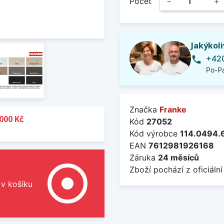
Počet
−
+
Jakýkol
+420
phone
Po-Pá
Značka
Franke
000 Kč
Kód
27052
Kód výrobce
114.0494.
EAN
7612981926168
Záruka
24 měsíců
adjust
Zboží pochází z oficiální
 v košíku