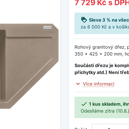
7 729 Kč
s DP
loyalty
Sleva 3 % na všec
za 8 000 Kč a v koší
Rohový granitový dřez, 
350 x 425 x 200 mm, ho
Součástí dřezu je komple
příchytky atd.) Není tře
expand_more
Více informací

1 kus skladem, ih
Odesíláme zítra (10.8.)