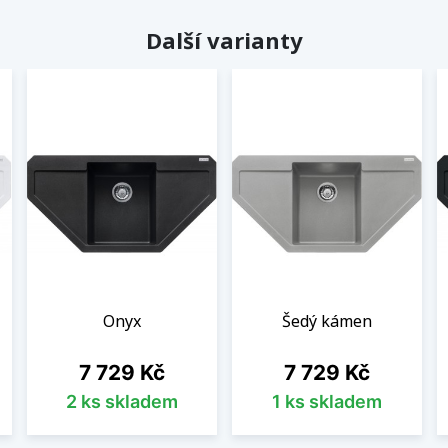
Další varianty
Onyx
Šedý kámen
Cena
Cena
7 729 Kč
7 729 Kč
2 ks skladem
1 ks skladem