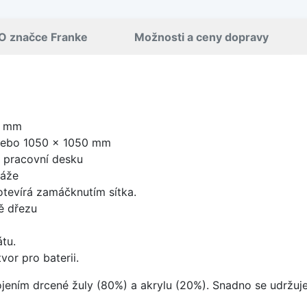
O značce Franke
Možnosti a ceny dopravy
0 mm
ebo 1050 x 1050 mm
d pracovní desku
táže
 otevírá zamáčknutím sítka.
ě dřezu
tu.
vor pro baterii.
ojením drcené žuly (80%) a akrylu (20%). Snadno se udržuje