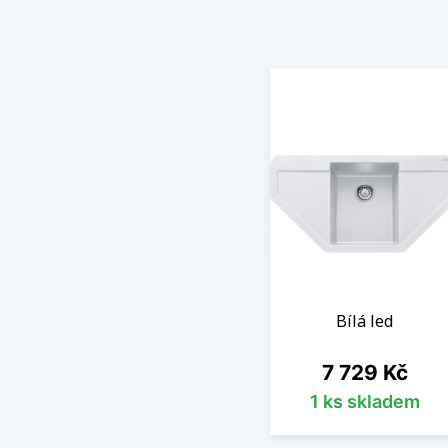
Bílá led
Cena
7 729 Kč
1 ks skladem