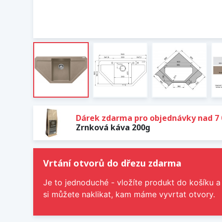
Dárek zdarma pro objednávky nad 7 
Zrnková káva 200g
Vrtání otvorů do dřezu zdarma
Je to jednoduché - vložíte produkt do košíku a
si můžete naklikat, kam máme vyvrtat otvory.