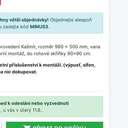
H
hny větší objednávky!
Objednejte alespoň
ku zadejte kód
MINUS3
.
provedení Kašmír, rozměr 960 x 500 mm, vana
rní montáž, do rohové skříňky 90x90 cm.
tní příslušenství k montáži. (výpusť, sifon,
ba nic dokupovat.
ned k odeslání nebo vyzvednutí
, u vás v úterý 11.8..