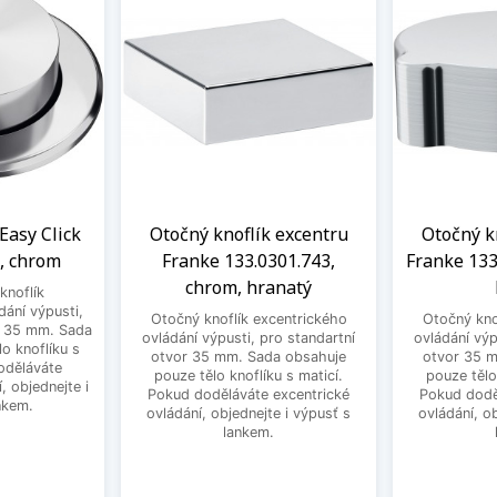
Easy Click
Otočný knoflík excentru
Otočný k
, chrom
Franke 133.0301.743,
Franke 133
chrom, hranatý
knoflík
dání výpusti,
Otočný knoflík excentrického
Otočný kno
r 35 mm. Sada
ovládání výpusti, pro standartní
ovládání výp
o knoflíku s
otvor 35 mm. Sada obsahuje
otvor 35 
oděláváte
pouze tělo knoflíku s maticí.
pouze tělo
, objednejte i
Pokud doděláváte excentrické
Pokud dodě
nkem.
ovládání, objednejte i výpusť s
ovládání, o
lankem.