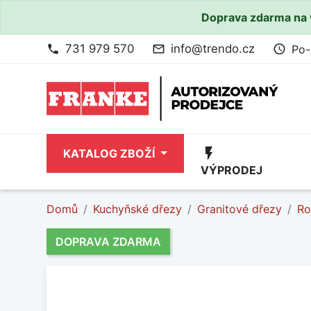
Doprava zdarma na 
731 979 570
info@trendo.cz
Po-
phone
mail_outline
access_time
flash_on
KATALOG ZBOŽÍ
VÝPRODEJ
Domů
Kuchyňské dřezy
Granitové dřezy
Ro
DOPRAVA ZDARMA