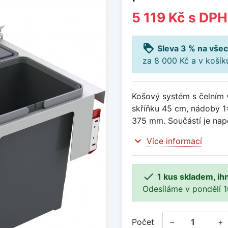
5 119 Kč
s DPH
loyalty
Sleva 3 % na všec
za 8 000 Kč a v koší
Košový systém s čelním 
skříňku 45 cm, nádoby 1x
375 mm. Součástí je nap
expand_more
Více informací

1 kus skladem, ih
Odesíláme v pondělí 10.
Počet
−
+