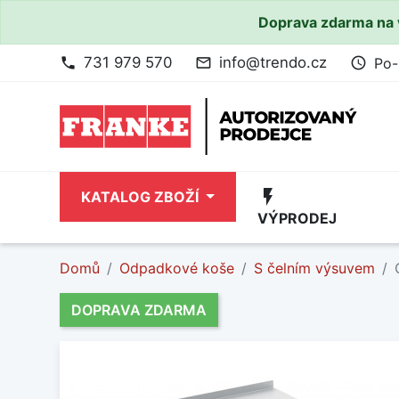
Doprava zdarma na 
731 979 570
info@trendo.cz
Po-
phone
mail_outline
access_time
flash_on
KATALOG ZBOŽÍ
VÝPRODEJ
Domů
Odpadkové koše
S čelním výsuvem
DOPRAVA ZDARMA