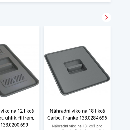

víko na 12 l koš
Náhradní víko na 18 l koš
Náhr
t. uhlík. filtrem,
Garbo, Franke 133.0284.696
Garb
 133.0200.699
F
Náhradní víko na 18l koš pro