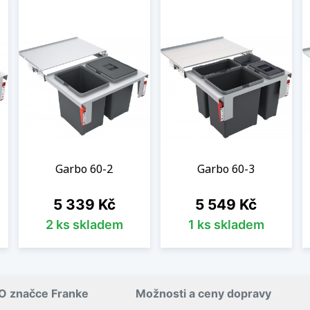
Garbo 60-2
Garbo 60-3
Cena
Cena
5 339 Kč
5 549 Kč
2 ks skladem
1 ks skladem
O značce Franke
Možnosti a ceny dopravy