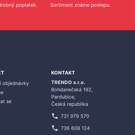
drobný poplatek.
Sortiment známe poslepu.
ET
KONTAKT
TRENDO s.r.o.
í objednávky
Bohdanečská 192,
se
Pardubice,
at se
Česká republika
phone
731 979 570
phone
736 608 124