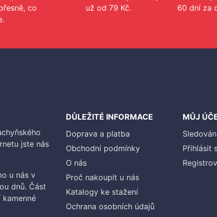
přesně, co
už od 79 Kč.
60 dní za 
e.
DŮLEŽITÉ INFORMACE
MŮJ ÚČ
kuchyňského
Doprava a platba
Sledován
rnetu jste nás
Obchodní podmínky
Přihlásit 
O nás
Registrov
o u nás v
Proč nakoupit u nás
vou dnů. Část
Katalogy ke stažení
ší kamenné
Ochrana osobních údajů