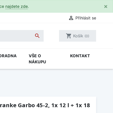
×
kce
najdete zde
.

Přihlásit se

shopping_cart
Košík
(0)
ORADNA
VŠE O
KONTAKT
NÁKUPU
anke Garbo 45-2, 1x 12 l + 1x 18