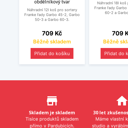
obdélníkový tvar
Náhradní 18l koš 
Franke řady Garbo
Náhradní 12l koš pro sortery
60-2 a Garbo
Franke řady Garbo 45-2, Garbo
50-3 a Garbo 60-3.
Cena
Cena
709 Kč
709 
Běžně skladem
Běžně sk
Přidat do košíku
Přidat do 
Proč nakupovat u nás?
store_mall_directory
hom
Skladem je skladem
30 let zkušenos
Tisíce produktů skladem
Máme vlastní 
přímo v Pardubicích.
studio a vyrábí