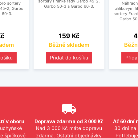
sortery Franke řady Garbo 45-2,
pro sortery
Náhradní
Garbo 50-3 a Garbo 60-3.
 45-2, Garbo
uhlíkovým fi
 60-3.
sortery Fran
Garbo 50
Cena
C
Kč
159 Kč
4
ladem
Běžně skladem
Běžn
košíku
Přidat do košíku
Přida
e
local_shipping
tí v oboru
Doprava zdarma od 3 000 Kč
Až 60 dní 
kuchyňské
Nad 3 000 Kč máte dopravu
30 dní na
me špičkové
zdarma. Ostatní objednávky
Potřebuje