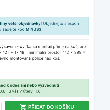
hny větší objednávky!
Objednejte alespoň
ku zadejte kód
MINUS3
.
výsuvem - dvířka se montují přímo na koš, pro
 12 l + 1x 18 l, minimální prostor 412 x 399 x
evno montovaná police nad koš.
ned k odeslání nebo vyzvednutí
8., u vás v úterý 11.8..

PŘIDAT DO KOŠÍKU