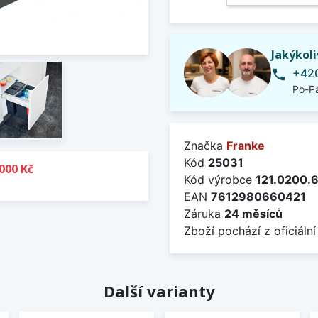
Jakýkol
+420
phone
Po-Pá
Značka
Franke
Kód
25031
000 Kč
Kód výrobce
121.0200.
EAN
7612980660421
Záruka
24 měsíců
Zboží pochází z oficiální
Další varianty