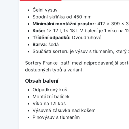
Čelní výsuv
Spodní skříňka od 450 mm
Minimální montážní prostor:
412 x 399 x 
Koše:
1x 12 l, 1x 18 l. V balení je 1 víko na 
Třídění odpadků:
Dvoudruhové
Barva:
šedá
Součástí sorteru je výsuv s tlumením, který 
Sortery Franke patří mezi nejprodávanější sor
dostupných typů a variant.
Obsah balení
Odpadkový koš
Montážní balíček
Víko na 12l koš
Výsuvná zásuvka nad košem
Plnovýsuv s tlumením