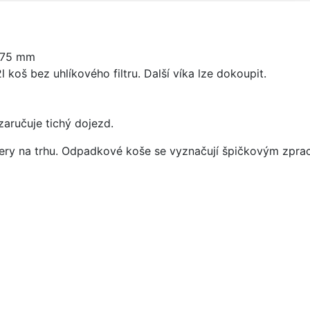
375 mm
12l koš bez uhlíkového filtru. Další víka lze dokoupit.
zaručuje tichý dojezd.
tery na trhu. Odpadkové koše se vyznačují špičkovým zpra