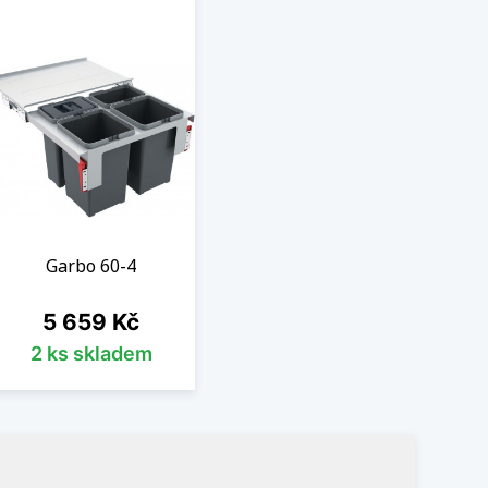
Garbo 60-4
Cena
5 659 Kč
2 ks skladem