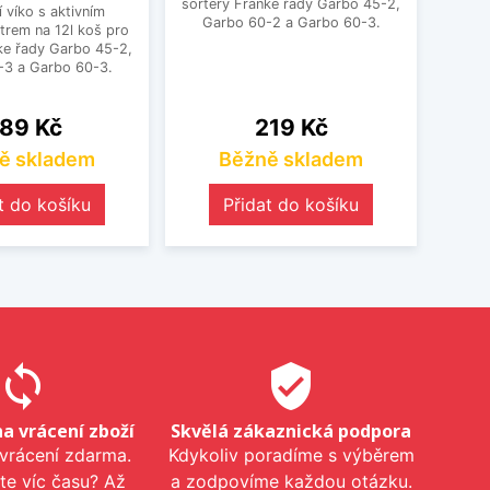
sortery Franke řady Garbo 45-2,
 víko s aktivním
N
Garbo 60-2 a Garbo 60-3.
ltrem na 12l koš pro
uhlík
ke řady Garbo 45-2,
sorte
-3 a Garbo 60-3.
Ga
ena
Cena
89 Kč
219 Kč
ě skladem
Běžně skladem
t do košíku
Přidat do košíku
sync
verified_user
na vrácení zboží
Skvělá zákaznická podpora
 vrácení zdarma.
Kdykoliv poradíme s výběrem
te víc času? Až
a zodpovíme každou otázku.