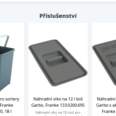
Příslušenství
ro sortery
Náhradní víko na 12 l koš
Náhradní 
 Franke
Garbo, Franke 133.0200.695
Garbo s ak
0, 18 l
Franke
Náhradní víko na 12l koš pro