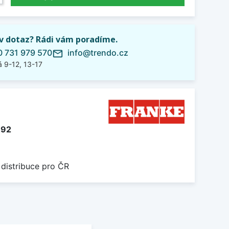
iv dotaz? Rádi vám poradíme.
 731 979 570
info@trendo.cz
mail_outline
 9-12, 13-17
692
 distribuce pro ČR