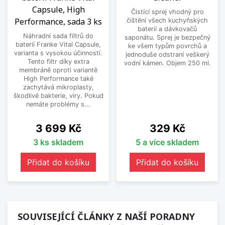
Capsule, High
Čistící sprej vhodný pro
Performance, sada 3 ks
čištění všech kuchyňských
baterií a dávkovačů
Náhradní sada filtrů do
saponátu. Sprej je bezpečný
baterií Franke Vital Capsule,
ke všem typům povrchů a
varianta s vysokou účinností.
jednoduše odstraní veškerý
Tento filtr díky extra
vodní kámen. Objem 250 ml.
membráně oproti variantě
High Performance také
zachytává mikroplasty,
škodlivé bakterie, viry. Pokud
nemáte problémy s...
Cena
Cena
3 699 Kč
329 Kč
3 ks skladem
5 a více skladem
Přidat do košíku
Přidat do košíku
SOUVISEJÍCÍ ČLÁNKY Z NAŠÍ PORADNY