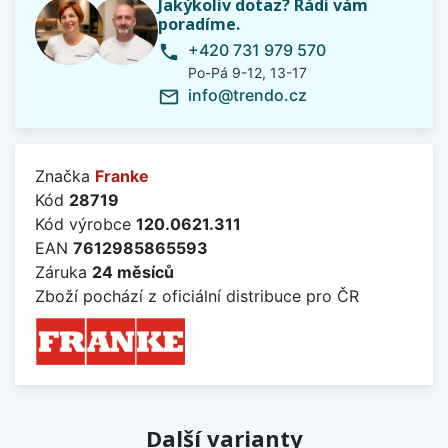
Jakýkoliv dotaz? Rádi vám
poradíme.
+420 731 979 570
phone
Po-Pá 9-12, 13-17
info@trendo.cz
mail_outline
Značka
Franke
Kód
28719
Kód výrobce
120.0621.311
EAN
7612985865593
Záruka
24 měsíců
Zboží pochází z oficiální distribuce pro ČR
Další varianty