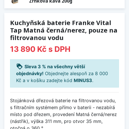
Zrnková káva 200g
Kuchyňská baterie Franke Vital
Tap Matná černá/nerez, pouze na
filtrovanou vodu
13 890 Kč
s DPH
loyalty
Sleva 3 % na všechny větší
objednávky!
Objednejte alespoň za 8 000
Kč a v košíku zadejte kód
MINUS3
.
Stojánková dřezová baterie na filtrovanou vodu,
s filtračním systémem přímo v baterii - nezabírá
místo pod dřezem, provedení Matná černá/nerez
(nástřik), výška 311 mm, pro otvor 35 mm,
otočná o 360 °.