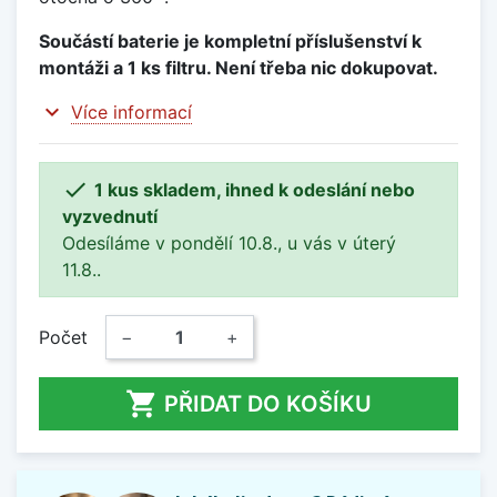
Součástí baterie je kompletní příslušenství k
montáži a 1 ks filtru. Není třeba nic dokupovat.
expand_more
Více informací

1 kus skladem, ihned k odeslání nebo
vyzvednutí
Odesíláme v pondělí 10.8., u vás v úterý
11.8..
Počet
−
+

PŘIDAT DO KOŠÍKU