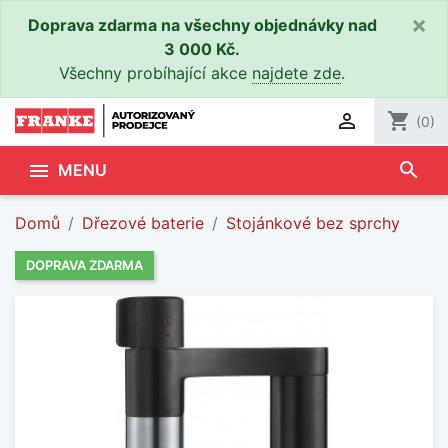
×
Doprava zdarma na všechny objednávky nad
3 000 Kč.
Všechny probíhající akce
najdete zde
.

shopping_cart
(0)
search

MENU
Domů
Dřezové baterie
Stojánkové bez sprchy
DOPRAVA ZDARMA