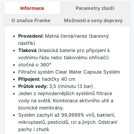
Informace
Parametry zboží
O značce Franke
Možnosti a ceny dopravy
Provedení:
Matná černá/nerez (barevný
nástřik)
Tlaková
(klasická baterie pro připojení k
vodnímu řádu nebo tlakovému ohřívači)
otočná o 360°
Filtrační systém Clear Water Capsule Systém
Připojení:
hadičky 40 cm
Průtok vody:
3,5 l/minutu (3 bar)
Jeden z nejmodernějších systémů filtrace
vody na světě. Kombinace aktivního uhlí a
bionické membrány.
Systém zachytí až 99,9999% virů, bakterií,
mikroplastů, pesticidů, rzi a jiných. Odstraní
pachy i chutě.