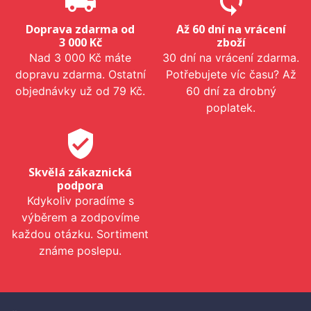
local_shipping
sync
Doprava zdarma od
Až 60 dní na vrácení
3 000 Kč
zboží
Nad 3 000 Kč máte
30 dní na vrácení zdarma.
dopravu zdarma. Ostatní
Potřebujete víc času? Až
objednávky už od 79 Kč.
60 dní za drobný
poplatek.
verified_user
Skvělá zákaznická
podpora
Kdykoliv poradíme s
výběrem a zodpovíme
každou otázku. Sortiment
známe poslepu.