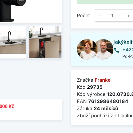
Počet
−
+
Jakýkol
+420
phone
Po-Pá
Značka
Franke
Kód
29735
Kód výrobce
120.0730.
EAN
7612986480184
000 Kč
Záruka
24 měsíců
Zboží pochází z oficiální