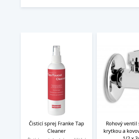
Čisticí sprej Franke Tap
Rohový ventil 
Cleaner
krytkou a kovo
1/2 x 3