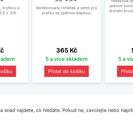
Nerezová op
jednom konci
, krytkou a
Kombinovaný roháček a ventil pro
druhém šroub
/2 x 3/8.
pračku se zpětnou klapkou.
Cena
Kč
365 Kč
kladem
5 a více skladem
5 a v
košíku
Přidat do košíku
Přida
a snad najdete, co hledáte. Pokud ne, zavolejte nebo napišt