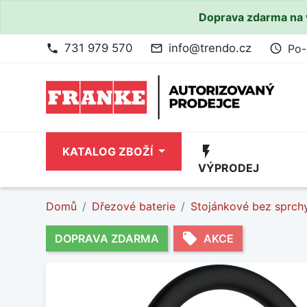
Doprava zdarma na 
731 979 570
info@trendo.cz
Po-
phone
mail_outline
access_time
flash_on
KATALOG ZBOŽÍ
VÝPRODEJ
Domů
Dřezové baterie
Stojánkové bez sprch
local_offer
DOPRAVA ZDARMA
AKCE