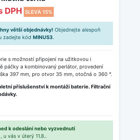
s DPH
SLEVA 15%
hny větší objednávky!
Objednejte alespoň
ku zadejte kód
MINUS3
.
ie s možností připojení na užitkovou i
vě páčky a kombinovaný perlátor, provedení
výška 397 mm, pro otvor 35 mm, otočná o 360 °.
etní příslušenství k montáži baterie. Filtrační
odávky.
ned k odeslání nebo vyzvednutí
, u vás v úterý 11.8..