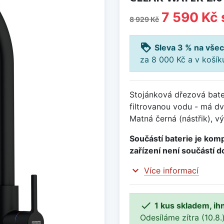
7 590 Kč
8 929 Kč
loyalty
Sleva 3 % na všec
za 8 000 Kč a v koší
Stojánková dřezová bater
filtrovanou vodu - má d
Matná černá (nástřik), 
Součástí baterie je kompl
zařízení není součástí d
expand_more
Více informací

1 kus skladem, ih
Odesíláme zítra (10.8.)