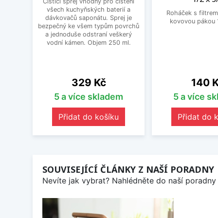
Čistící sprej vhodný pro čištění
všech kuchyňských baterií a
Roháček s filtrem
dávkovačů saponátu. Sprej je
kovovou pákou 1
bezpečný ke všem typům povrchů
a jednoduše odstraní veškerý
vodní kámen. Objem 250 ml.
Cena
Cena
329 Kč
140 
5 a více skladem
5 a více s
Přidat do košíku
Přidat do 
SOUVISEJÍCÍ ČLÁNKY Z NAŠÍ PORADNY
Nevíte jak vybrat? Nahlédněte do naší poradny 