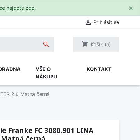
×
kce
najdete zde
.

Přihlásit se

shopping_cart
Košík
(0)
ORADNA
VŠE O
KONTAKT
NÁKUPU
TER 2.0 Matná černá
ie Franke FC 3080.901 LINA
 Matná černá