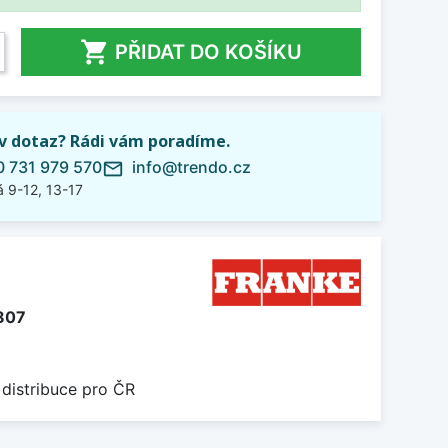

PŘIDAT DO KOŠÍKU
iv dotaz? Rádi vám poradíme.
 731 979 570
info@trendo.cz
mail_outline
 9-12, 13-17
807
 distribuce pro ČR