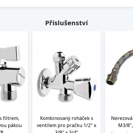
Příslušenství
s filtrem,
Kombinovaný roháček s
Nerezová 
vou pákou
ventilem pro pračku 1/2" x
M3/8",
/8
3/8" x 3/4"