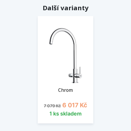
Další varianty
Chrom
Běžná cena
Cena
6 017 Kč
7 079 Kč
1 ks skladem