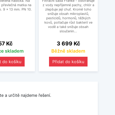
letená hadička. Na
Filtrační sada Franke - odstraňuje
 převlečná matka na
z vody nepříjemné pachy, chlór a
. 9 x 13 mm. PN 10.
zlepšuje její chuť. Kromě toho
snižuje obsah mikroplastů,
pesticidů, hormonů, těžkých
kovů, potlačuje růst bakterií ve
vodě a také snižuje obsah
sloučenin...
Cena
Cena
57 Kč
3 699 Kč
íce skladem
Běžně skladem
t do košíku
Přidat do košíku
e a určitě najdeme řešení.