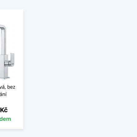
vá, bez
ání
 Kč
adem