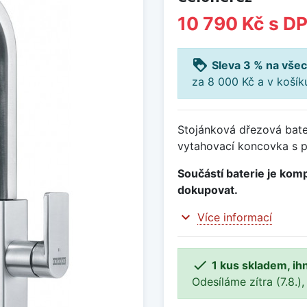
10 790 Kč
s D
loyalty
Sleva 3 % na všec
za 8 000 Kč a v koší
Stojánková dřezová bate
vytahovací koncovka s p
Součástí baterie je komp
dokupovat.
expand_more
Více informací

1 kus skladem, ih
Odesíláme zítra (7.8.),