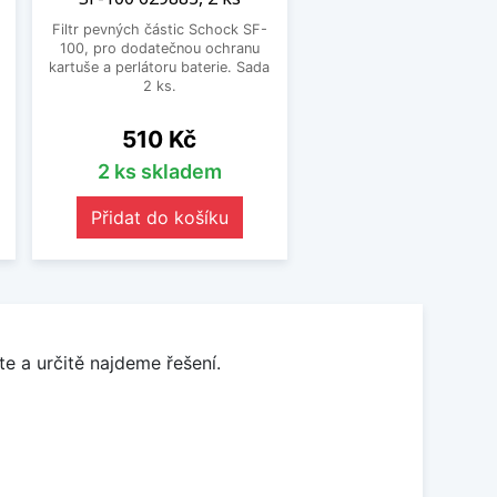
Filtr pevných částic Schock SF-
100, pro dodatečnou ochranu
.
kartuše a perlátoru baterie. Sada
2 ks.
Cena
510 Kč
2 ks skladem
Přidat do košíku
e a určitě najdeme řešení.