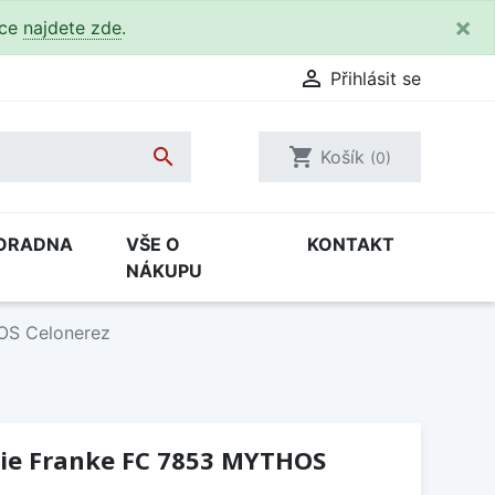
×
kce
najdete zde
.

Přihlásit se

shopping_cart
Košík
(0)
ORADNA
VŠE O
KONTAKT
NÁKUPU
OS Celonerez
ie Franke FC 7853 MYTHOS