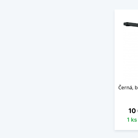
Černá, b
Cen
10
1 k