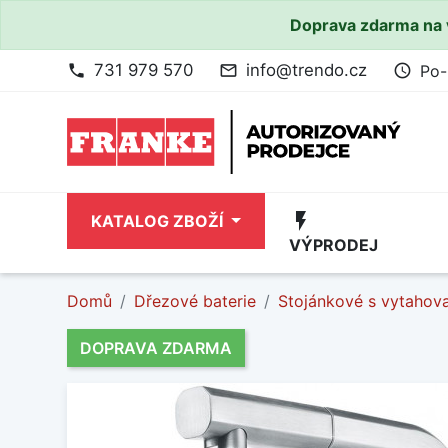
Doprava zdarma na 
731 979 570
info@trendo.cz
Po-
phone
mail_outline
access_time
flash_on
KATALOG ZBOŽÍ
VÝPRODEJ
Domů
Dřezové baterie
Stojánkové s vytahov
DOPRAVA ZDARMA