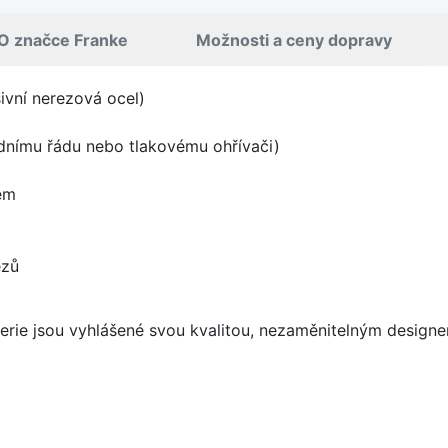
O značce Franke
Možnosti a ceny dopravy
vní nerezová ocel)
odnímu řádu nebo tlakovému ohřívači)
em
ezů
aterie jsou vyhlášené svou kvalitou, nezaměnitelným desig