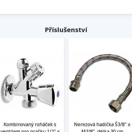
Příslušenství
Kombinovaný roháček s
Nerezová hadička Š3/8" x
ventilem pro pračku 1/2" x
M3/8", délka 30 cm