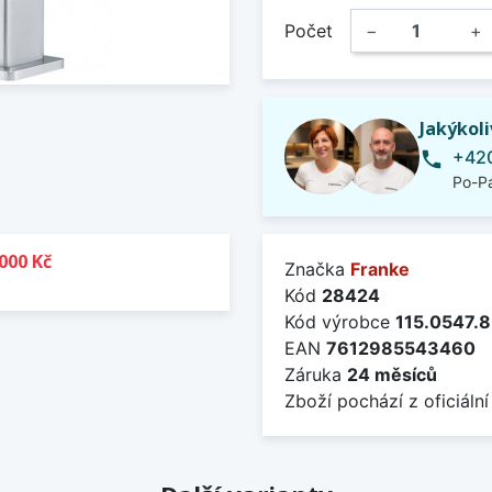
Počet
−
+
Jakýkol
+420
phone
Po-Pá
000 Kč
Značka
Franke
Kód
28424
Kód výrobce
115.0547.
EAN
7612985543460
Záruka
24 měsíců
Zboží pochází z oficiální