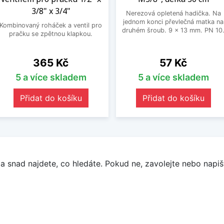
3/8" x 3/4"
Nerezová opletená hadička. Na
jednom konci převlečná matka na
Kombinovaný roháček a ventil pro
druhém šroub. 9 x 13 mm. PN 10
pračku se zpětnou klapkou.
Cena
Cena
365 Kč
57 Kč
5 a více skladem
5 a více skladem
Přidat do košíku
Přidat do košíku
a snad najdete, co hledáte. Pokud ne, zavolejte nebo napišt