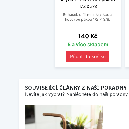
1/2 x 3/8
Roháček s filtrem, krytkou a
kovovou pákou 1/2 x 3/8.
Cena
140 Kč
5 a více skladem
Přidat do košíku
SOUVISEJÍCÍ ČLÁNKY Z NAŠÍ PORADNY
Nevíte jak vybrat? Nahlédněte do naší poradny 