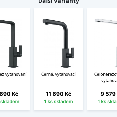
Další varianty
ez vytahování
Černá, vytahovací
Celonerezo
vytahov
a
Cena
Cena
 690 Kč
11 690 Kč
9 579
s skladem
1 ks skladem
1 ks skl