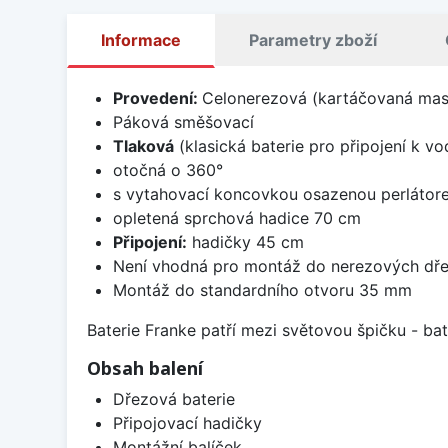
Informace
Parametry zboží
Provedení:
Celonerezová (kartáčovaná masi
Páková směšovací
Tlaková
(klasická baterie pro připojení k v
otočná o 360°
s vytahovací koncovkou osazenou perlátor
opletená sprchová hadice 70 cm
Připojení:
hadičky 45 cm
Není vhodná pro montáž do nerezových dř
Montáž do standardního otvoru 35 mm
Baterie Franke patří mezi světovou špičku - b
Obsah balení
Dřezová baterie
Připojovací hadičky
Montážní balíček