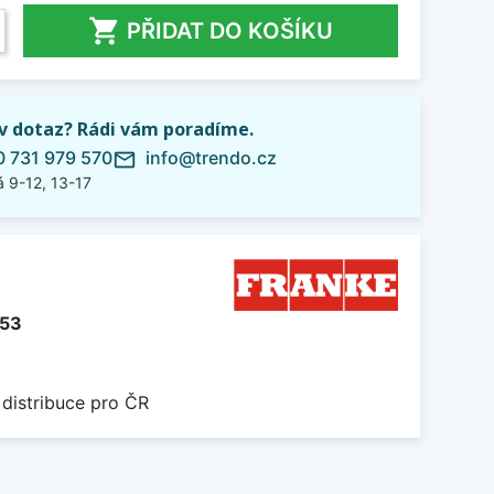

PŘIDAT DO KOŠÍKU
iv dotaz? Rádi vám poradíme.
 731 979 570
info@trendo.cz
mail_outline
 9-12, 13-17
853
 distribuce pro ČR