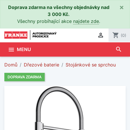
×
Doprava zdarma na všechny objednávky nad
3 000 Kč.
Všechny probíhající akce
najdete zde
.

shopping_cart
(0)
search

MENU
Domů
Dřezové baterie
Stojánkové se sprchou
DOPRAVA ZDARMA