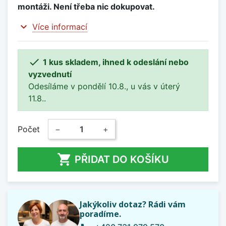
montáži. Není třeba nic dokupovat.
expand_more
Více informací

1 kus skladem, ihned k odeslání nebo
vyzvednutí
Odesíláme v pondělí 10.8., u vás v úterý
11.8..
Počet
−
+

PŘIDAT DO KOŠÍKU
Jakýkoliv dotaz? Rádi vám
poradíme.