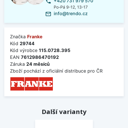
+420 731 979 570
phone
Po-Pá 9-12, 13-17
info@trendo.cz
mail_outline
Značka
Franke
Kód
29744
Kód výrobce
115.0728.395
EAN
7612986470192
Záruka
24 měsíců
Zboží pochází z oficiální distribuce pro ČR
Další varianty