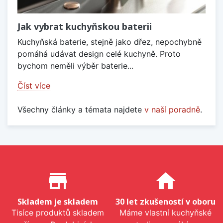
Jak vybrat kuchyňskou baterii
Kuchyňská baterie, stejně jako dřez, nepochybně
pomáhá udávat design celé kuchyně. Proto
bychom neměli výběr baterie...
Číst více
Všechny články a témata najdete
v naší poradně
.
Proč nakupovat u nás?
store_mall_directory
home
Skladem je skladem
30 let zkušeností v oboru
Tisíce produktů skladem
Máme vlastní kuchyňské