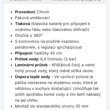
Provedení:
Chrom
Páková směšovací
Tlaková
(klasická baterie pro připojení k
vodnímu řádu nebo tlakovému ohřívači)
Otočná o 360°
S koncovkou na pružině osazenou
perlátorem, s regulací sprcha/proud
Připojení:
hadičky 45 cm
Průtok vody:
8,4 l/minutu (3 bar)
Laminární průtok
- Křišťálově čistý a velmi
tichý proud vody, který méně stříká okolo.
Úspora teplé vody
- Ve výchozí poloze je
páčka nastavena na studenou vodu, která je
většinou v kuchyni dostačující. Umožňuje tak
snížit spotřebu horké vody a tím šetří náklady
na její ohřev.
Montáž do standardního otvoru 35 mm