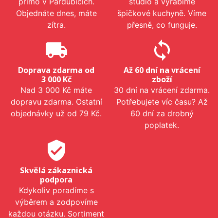
přímo v Pardubicích.
studio a vyrábíme
Objednáte dnes, máte
špičkové kuchyně. Víme
zítra.
přesně, co funguje.
local_shipping
sync
Doprava zdarma od
Až 60 dní na vrácení
3 000 Kč
zboží
Nad 3 000 Kč máte
30 dní na vrácení zdarma.
dopravu zdarma. Ostatní
Potřebujete víc času? Až
objednávky už od 79 Kč.
60 dní za drobný
poplatek.
verified_user
Skvělá zákaznická
podpora
Kdykoliv poradíme s
výběrem a zodpovíme
každou otázku. Sortiment