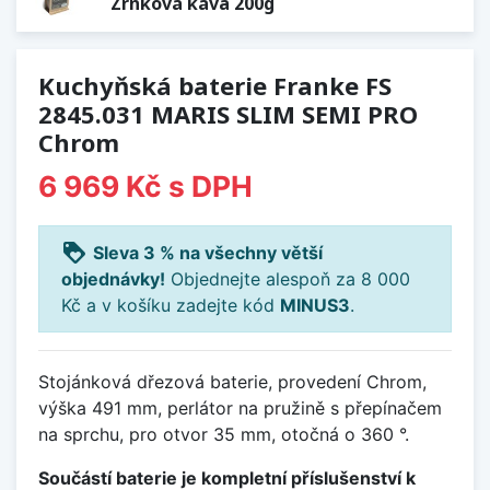
Zrnková káva 200g
Kuchyňská baterie Franke FS
2845.031 MARIS SLIM SEMI PRO
Chrom
6 969 Kč
s DPH
loyalty
Sleva 3 % na všechny větší
objednávky!
Objednejte alespoň za 8 000
Kč a v košíku zadejte kód
MINUS3
.
Stojánková dřezová baterie, provedení Chrom,
výška 491 mm, perlátor na pružině s přepínačem
na sprchu, pro otvor 35 mm, otočná o 360 °.
Součástí baterie je kompletní příslušenství k