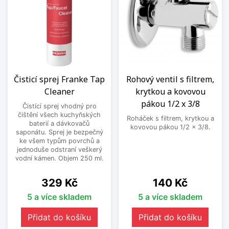
Čisticí sprej Franke Tap
Rohový ventil s filtrem,
Cleaner
krytkou a kovovou
pákou 1/2 x 3/8
Čistící sprej vhodný pro
čištění všech kuchyňských
Roháček s filtrem, krytkou a
baterií a dávkovačů
kovovou pákou 1/2 x 3/8.
saponátu. Sprej je bezpečný
ke všem typům povrchů a
jednoduše odstraní veškerý
vodní kámen. Objem 250 ml.
Cena
Cena
329 Kč
140 Kč
5 a více skladem
5 a více skladem
Přidat do košíku
Přidat do košíku