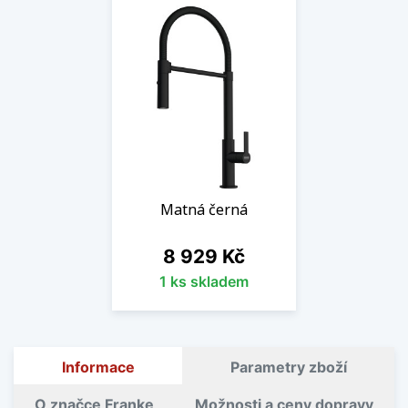
Matná černá
Cena
8 929 Kč
1 ks skladem
Informace
Parametry zboží
O značce Franke
Možnosti a ceny dopravy