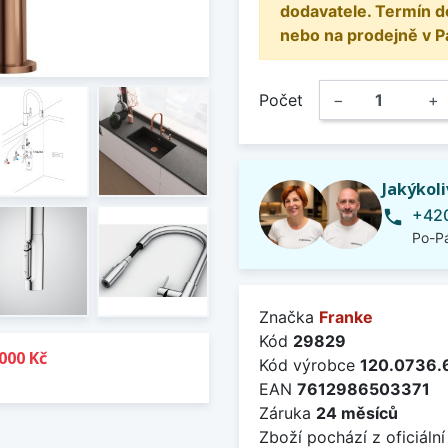
dodavatele. Termín d
nebo na prodejně v P
Počet
−
+
Jakýkol
+420
phone
Po-Pá
Značka
Franke
Kód
29829
000 Kč
Kód výrobce
120.0736.
EAN
7612986503371
Záruka
24 měsíců
Zboží pochází z oficiální