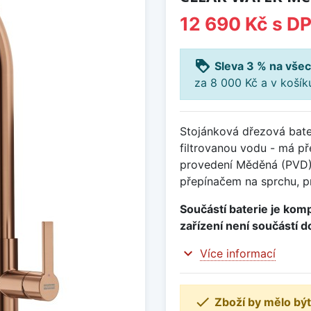
12 690 Kč
s D
loyalty
Sleva 3 % na všec
za 8 000 Kč a v koší
Stojánková dřezová bater
filtrovanou vodu - má př
provedení Měděná (PVD)
přepínačem na sprchu, p
Součástí baterie je kompl
zařízení není součástí d
expand_more
Více informací

Zboží by mělo být