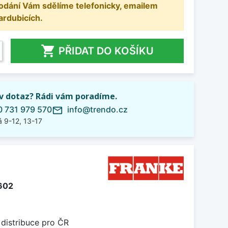
odání Vám sdělíme telefonicky, emailem
ardubicích.

PŘIDAT DO KOŠÍKU
iv dotaz? Rádi vám poradíme.
 731 979 570
info@trendo.cz
mail_outline
 9-12, 13-17
602
 distribuce pro ČR