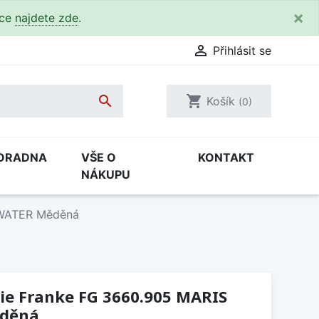
×
kce
najdete zde
.

Přihlásit se

shopping_cart
Košík
(0)
ORADNA
VŠE O
KONTAKT
NÁKUPU
 WATER Měděná
ie Franke FG 3660.905 MARIS
ěděná