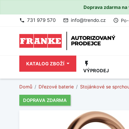
Doprava zdarma na 
731 979 570
info@trendo.cz
Po-
phone
mail_outline
access_time
flash_on
KATALOG ZBOŽÍ
VÝPRODEJ
Domů
Dřezové baterie
Stojánkové se sprcho
DOPRAVA ZDARMA