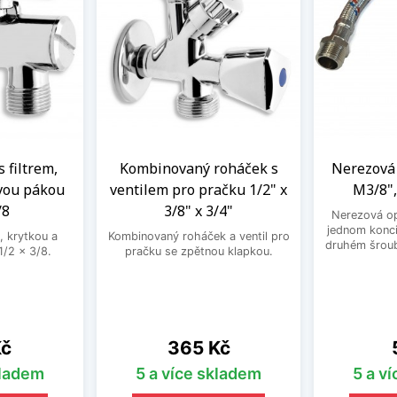
s filtrem,
Kombinovaný roháček s
Nerezová 
vou pákou
ventilem pro pračku 1/2" x
M3/8",
/8
3/8" x 3/4"
Nerezová op
jednom konci
, krytkou a
Kombinovaný roháček a ventil pro
druhém šroub
/2 x 3/8.
pračku se zpětnou klapkou.
Cena
Kč
365 Kč
kladem
5 a více skladem
5 a v