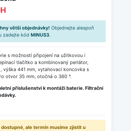
PH
hny větší objednávky!
Objednejte alespoň
ku zadejte kód
MINUS3
.
ie s možností připojení na užitkovou i
epínací tlačítko a kombinovaný perlátor,
, výška 441 mm, vytahovací koncovka s
ro otvor 35 mm, otočná o 360 °.
etní příslušenství k montáži baterie. Filtrační
odávky.
 dostupné, ale termín musíme zjistit u