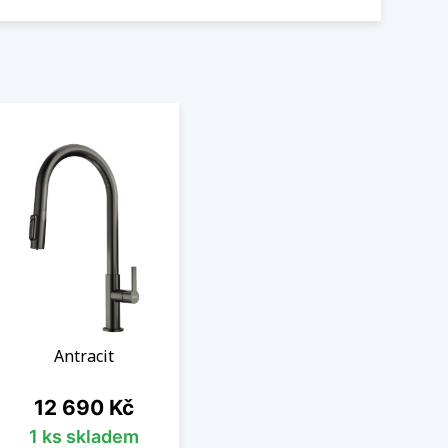
Antracit
Cena
12 690 Kč
1 ks skladem