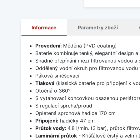
Informace
Parametry zboží
Provedení:
Měděná (PVD coating)
Baterie kombinuje tenký, elegantní design a 
Snadné přepínání mezi filtrovanou vodou a 
Oddělený vodní okruh pro filtrovanou vodu v
Páková směšovací
Tlaková
(klasická baterie pro připojení k v
Otočná o 360°
S vytahovací koncovkou osazenou perláto
S regulací sprcha/proud
Opletená sprchová hadice 170 cm
Připojení:
hadičky 47 cm
Průtok vody:
4,8 l/min. (3 bar), průtok filtr
Laminární průtok
- Křišťálově čistý a velmi