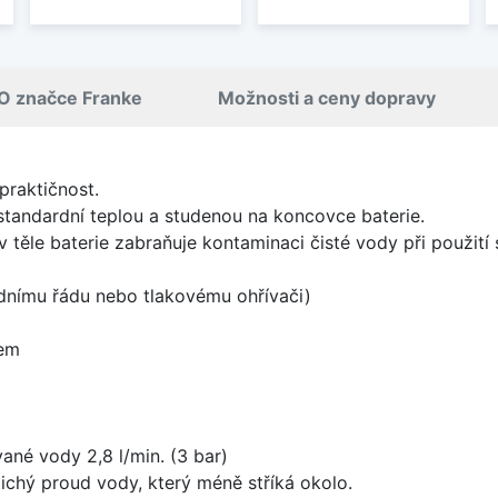
O značce Franke
Možnosti a ceny dopravy
praktičnost.
standardní teplou a studenou na koncovce baterie.
 těle baterie zabraňuje kontaminaci čisté vody při použití 
odnímu řádu nebo tlakovému ohřívači)
rem
ované vody 2,8 l/min. (3 bar)
 tichý proud vody, který méně stříká okolo.