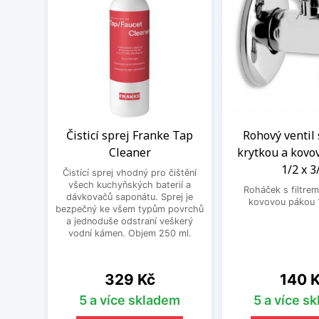
Čisticí sprej Franke Tap
Rohový ventil 
Cleaner
krytkou a kovo
1/2 x 3
Čistící sprej vhodný pro čištění
všech kuchyňských baterií a
Roháček s filtrem
dávkovačů saponátu. Sprej je
kovovou pákou 1
bezpečný ke všem typům povrchů
a jednoduše odstraní veškerý
vodní kámen. Objem 250 ml.
Cena
Cena
329 Kč
140 
5 a více skladem
5 a více s