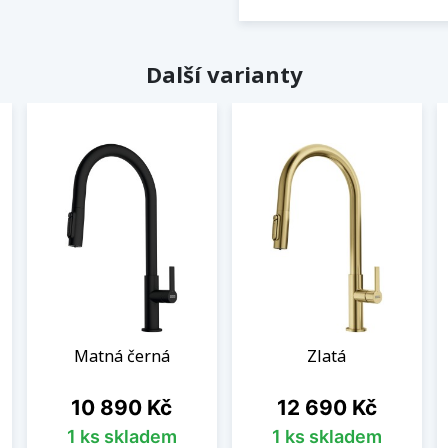
Další varianty
Matná černá
Zlatá
Cena
Cena
10 890 Kč
12 690 Kč
1 ks skladem
1 ks skladem