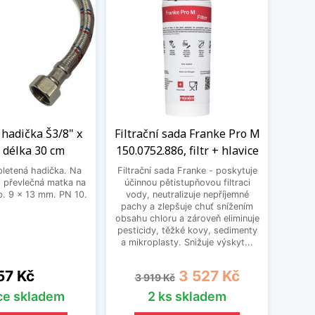
hadička Š3/8" x
Filtrační sada Franke Pro M
 délka 30 cm
150.0752.886, filtr + hlavice
letená hadička. Na
Filtrační sada Franke - poskytuje
 převlečná matka na
účinnou pětistupňovou filtraci
. 9 x 13 mm. PN 10.
vody, neutralizuje nepříjemné
pachy a zlepšuje chuť snížením
obsahu chloru a zároveň eliminuje
pesticidy, těžké kovy, sedimenty
a mikroplasty. Snižuje výskyt...
Cena
Běžná cena
Cena
57 Kč
3 527 Kč
3 919 Kč
íce skladem
2 ks skladem