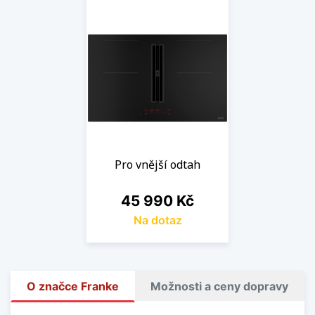
Pro vnější odtah
Cena
45 990 Kč
Na dotaz
O značce Franke
Možnosti a ceny dopravy