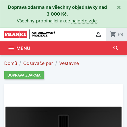
×
Doprava zdarma na všechny objednávky nad
3 000 Kč.
Všechny probíhající akce
najdete zde
.

shopping_cart
(0)
search

MENU
Domů
Odsavače par
Vestavné
DOPRAVA ZDARMA