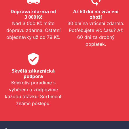
Doprava zdarma od
Až 60 dní na vrácení
3 000 Kč
zboží
Nad 3 000 Kč máte
30 dní na vrácení zdarma.
dopravu zdarma. Ostatní
Potřebujete víc času? Až
objednávky už od 79 Kč.
60 dní za drobný
poplatek.
verified_user
Skvělá zákaznická
podpora
Kdykoliv poradíme s
výběrem a zodpovíme
každou otázku. Sortiment
známe poslepu.