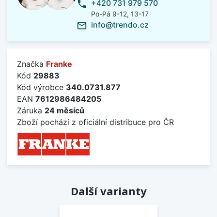
+420 731 979 570
phone
Po-Pá 9-12, 13-17
info@trendo.cz
mail_outline
Značka
Franke
Kód
29883
Kód výrobce
340.0731.877
EAN
7612986484205
Záruka
24 měsíců
Zboží pochází z oficiální distribuce pro ČR
Další varianty