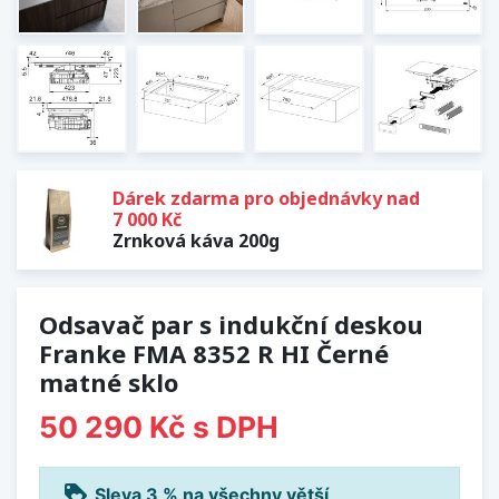
Dárek zdarma pro objednávky nad
7 000 Kč
Zrnková káva 200g
Odsavač par s indukční deskou
Franke FMA 8352 R HI Černé
matné sklo
50 290 Kč
s DPH
loyalty
Sleva 3 % na všechny větší