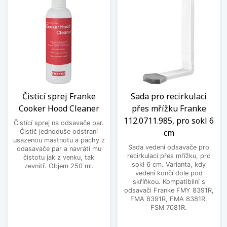
Čisticí sprej Franke
Sada pro recirkulaci
Cooker Hood Cleaner
přes mřížku Franke
112.0711.985, pro sokl 6
Čistící sprej na odsavače par.
cm
Čistič jednoduše odstraní
usazenou mastnotu a pachy z
Sada vedení odsavače pro
odasavače par a navrátí mu
recirkulaci přes mřížku, pro
čistotu jak z venku, tak
sokl 6 cm. Varianta, kdy
zevnitř. Objem 250 ml.
vedení končí dole pod
skříňkou. Kompatibilní s
odsavači Franke FMY 8391R,
FMA 8391R, FMA 8381R,
FSM 7081R.