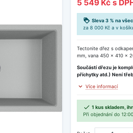
5 549 Kč
s DP
loyalty
Sleva 3 % na všec
za 8 000 Kč a v koší
Tectonite dřez s odkape
mm, vana 450 x 410 x 20
Součástí dřezu je komple
příchytky atd.) Není tře
expand_more
Více informací

1 kus skladem, ih
Při objednání do 12:00