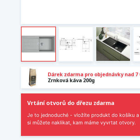
Dárek zdarma pro objednávky nad 7 
Zrnková káva 200g
Vrtání otvorů do dřezu zdarma
Je to jednoduché - vložíte produkt do košíku a
si můžete naklikat, kam máme vyvrtat otvory.