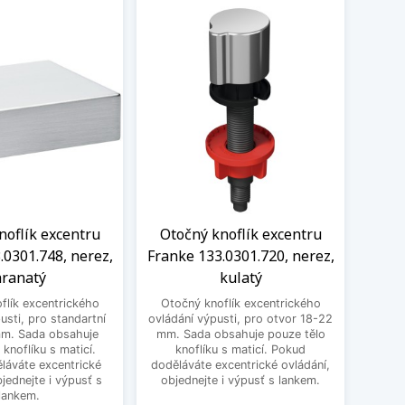
noflík excentru
Otočný knoflík excentru
Knof
.0301.748, nerez,
Franke 133.0301.720, nerez,
1
ranatý
kulatý
excen
flík excentrického
Otočný knoflík excentrického
pro st
usti, pro standartní
ovládání výpusti, pro otvor 18-22
obsa
mm. Sada obsahuje
mm. Sada obsahuje pouze tělo
ma
 knoflíku s maticí.
knoflíku s maticí. Pokud
excent
láváte excentrické
doděláváte excentrické ovládání,
bjednejte i výpusť s
objednejte i výpusť s lankem.
lankem.