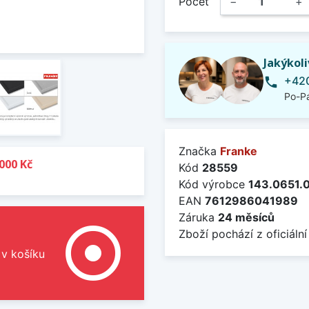
Počet
−
+
Jakýkol
+420
phone
Po-Pá
Značka
Franke
000 Kč
Kód
28559
Kód výrobce
143.0651.
EAN
7612986041989
Záruka
24 měsíců
adjust
Zboží pochází z oficiální
 v košíku