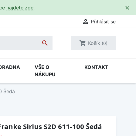
×
kce
najdete zde
.

Přihlásit se

shopping_cart
Košík
(0)
ORADNA
VŠE O
KONTAKT
NÁKUPU
00 Šedá
ranke Sirius S2D 611-100 Šedá