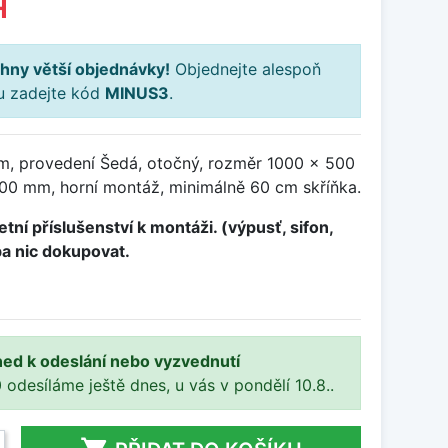
H
hny větší objednávky!
Objednejte alespoň
ku zadejte kód
MINUS3
.
m, provedení Šedá, otočný, rozměr 1000 x 500
0 mm, horní montáž, minimálně 60 cm skříňka.
tní příslušenství k montáži. (výpusť, sifon,
ba nic dokupovat.
ned k odeslání nebo vyzvednutí
 odesíláme ještě dnes, u vás v pondělí 10.8..