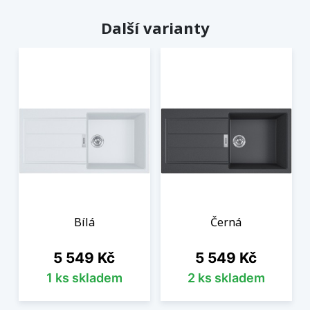
Další varianty
Bílá
Černá
Cena
Cena
5 549 Kč
5 549 Kč
1 ks skladem
2 ks skladem