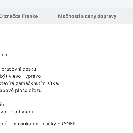
O značce Franke
Možnosti a ceny dopravy
0 mm
d pracovní desku
být vlevo i vpravo
 otevírá zamáčknutím sítka.
apové ploše dřezu
tu.
vor pro baterii.
ateriál - novinka od značky FRANKE.