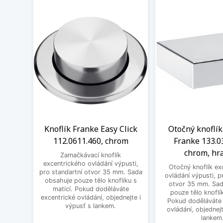
Knoflík Franke Easy Click
Otočný knoflík
112.0611.460, chrom
Franke 133.0
chrom, hr
Zamačkávací knoflík
excentrického ovládání výpusti,
Otočný knoflík ex
pro standartní otvor 35 mm. Sada
ovládání výpusti, p
obsahuje pouze tělo knoflíku s
otvor 35 mm. Sad
maticí. Pokud doděláváte
pouze tělo knoflík
excentrické ovládání, objednejte i
Pokud doděláváte 
výpusť s lankem.
ovládání, objednejt
lankem