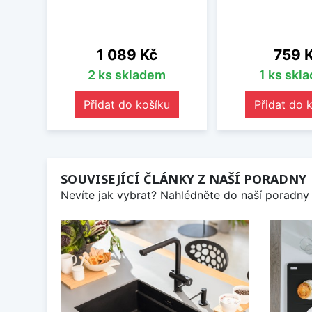
Cena
Cena
1 089 Kč
759 
2 ks skladem
1 ks skl
Přidat do košíku
Přidat do 
SOUVISEJÍCÍ ČLÁNKY Z NAŠÍ PORADNY
Nevíte jak vybrat? Nahlédněte do naší poradny 