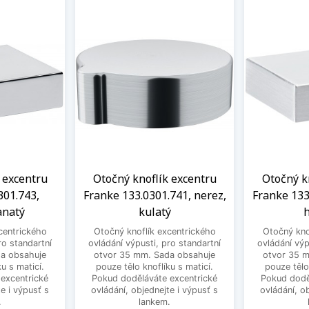
 excentru
Otočný knoflík excentru
Otočný k
301.743,
Franke 133.0301.741, nerez,
Franke 133
anatý
kulatý
h
centrického
Otočný knoflík excentrického
Otočný kno
ro standartní
ovládání výpusti, pro standartní
ovládání výp
a obsahuje
otvor 35 mm. Sada obsahuje
otvor 35 
u s maticí.
pouze tělo knoflíku s maticí.
pouze tělo
excentrické
Pokud doděláváte excentrické
Pokud dodě
e i výpusť s
ovládání, objednejte i výpusť s
ovládání, o
.
lankem.