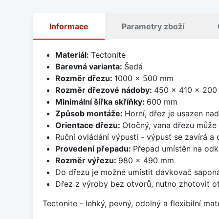
Informace
Parametry zboží
Materiál:
Tectonite
Barevná varianta:
Šedá
Rozměr dřezu:
1000 x 500 mm
Rozměr dřezové nádoby:
450 x 410 x 20
Minimální šířka skříňky:
600 mm
Způsob montáže:
Horní, dřez je usazen na
Orientace dřezu:
Otočný, vana dřezu může 
Ruční ovládání výpusti - výpusť se zavírá a
Provedení přepadu:
Přepad umístěn na odk
Rozměr výřezu:
980 x 490 mm
Do dřezu je možné umístit dávkovač saponá
Dřez z výroby bez otvorů, nutno zhotovit ot
Tectonite - lehký, pevný, odolný a flexibilní m