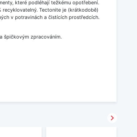
enty, které podléhají težkému opotřebení.
% recyklovatelný. Tectonite je (krátkodobě)
ých v potravinách a čistících prostředcích.
m a špičkovým zpracováním.
