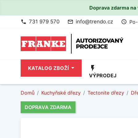
Doprava zdarma na 
731 979 570
info@trendo.cz
Po-
phone
mail_outline
access_time
flash_on
KATALOG ZBOŽÍ
VÝPRODEJ
Domů
Kuchyňské dřezy
Tectonite dřezy
Dř
DOPRAVA ZDARMA