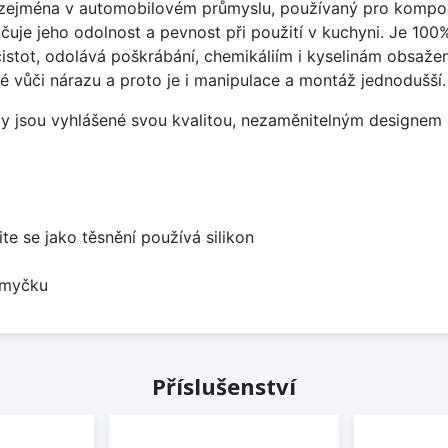
ý zejména v automobilovém průmyslu, používaný pro kompon
čuje jeho odolnost a pevnost při použití v kuchyni. Je 100
istot, odolává poškrábání, chemikáliím i kyselinám obsažen
é vůči nárazu a proto je i manipulace a montáž jednodušší.
ezy jsou vyhlášené svou kvalitou, nezaměnitelným designe
ite se jako těsnění používá silikon
 myčku
Příslušenství