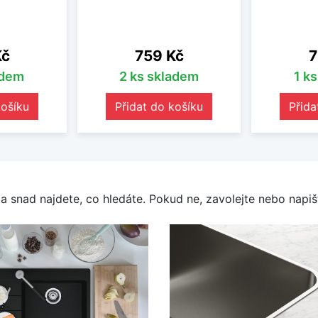
Cena
C
Kč
759 Kč
7
adem
2 ks skladem
1 k
košíku
Přidat do košíku
Přida
a snad najdete, co hledáte. Pokud ne, zavolejte nebo napišt