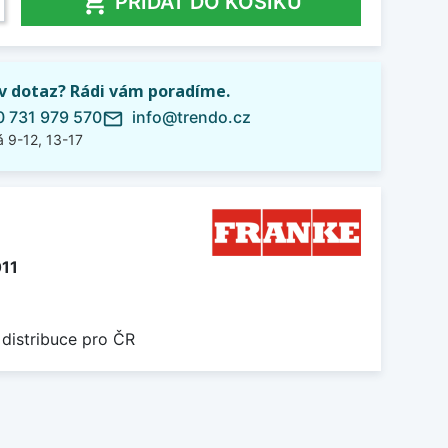

PŘIDAT DO KOŠÍKU
iv dotaz? Rádi vám poradíme.
 731 979 570
info@trendo.cz
mail_outline
 9-12, 13-17
011
 distribuce pro ČR