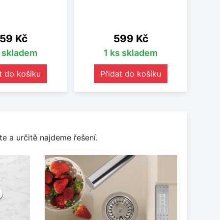
ena
Cena
59 Kč
599 Kč
s skladem
1 ks skladem
t do košíku
Přidat do košíku
e a určitě najdeme řešení.