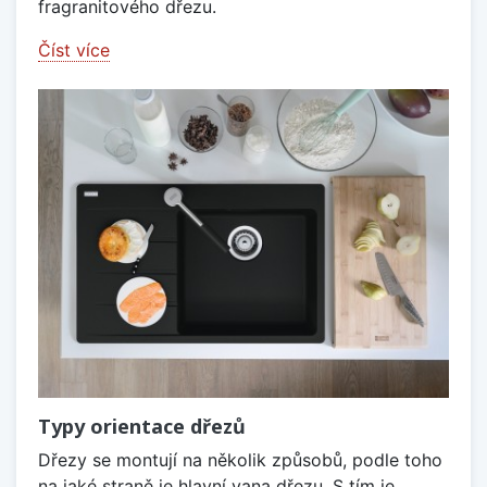
fragranitového dřezu.
Číst více
Typy orientace dřezů
Dřezy se montují na několik způsobů, podle toho
na jaké straně je hlavní vana dřezu. S tím je