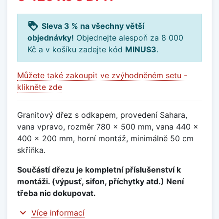
loyalty
Sleva 3 % na všechny větší
objednávky!
Objednejte alespoň za 8 000
Kč a v košíku zadejte kód
MINUS3
.
Můžete také zakoupit ve zvýhodněném setu -
klikněte zde
Granitový dřez s odkapem, provedení Sahara,
vana vpravo, rozměr 780 x 500 mm, vana 440 x
400 x 200 mm, horní montáž, minimálně 50 cm
skříňka.
Součástí dřezu je kompletní příslušenství k
montáži. (výpusť, sifon, příchytky atd.) Není
třeba nic dokupovat.
expand_more
Více informací