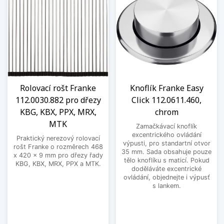
Rolovací rošt Franke
Knoflík Franke Easy
112.0030.882 pro dřezy
Click 112.0611.460,
KBG, KBX, PPX, MRX,
chrom
MTK
Zamačkávací knoflík
excentrického ovládání
Praktický nerezový rolovací
výpusti, pro standartní otvor
rošt Franke o rozměrech 468
35 mm. Sada obsahuje pouze
x 420 x 9 mm pro dřezy řady
tělo knoflíku s maticí. Pokud
KBG, KBX, MRX, PPX a MTK.
doděláváte excentrické
ovládání, objednejte i výpusť
s lankem.