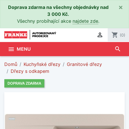
×
Doprava zdarma na všechny objednávky nad
3 000 Kč.
Všechny probíhající akce
najdete zde
.

shopping_cart
(0)
search

MENU
Domů
Kuchyňské dřezy
Granitové dřezy
Dřezy s odkapem
DOPRAVA ZDARMA