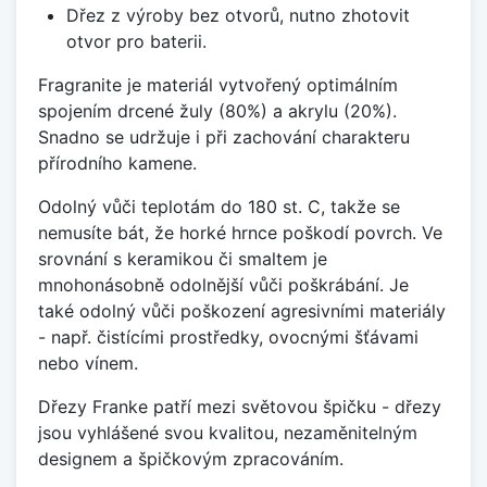
Dřez z výroby bez otvorů, nutno zhotovit
otvor pro baterii.
Fragranite je materiál vytvořený optimálním
spojením drcené žuly (80%) a akrylu (20%).
Snadno se udržuje i při zachování charakteru
přírodního kamene.
Odolný vůči teplotám do 180 st. C, takže se
nemusíte bát, že horké hrnce poškodí povrch. Ve
srovnání s keramikou či smaltem je
mnohonásobně odolnější vůči poškrábání. Je
také odolný vůči poškození agresivními materiály
- např. čistícími prostředky, ovocnými šťávami
nebo vínem.
Dřezy Franke patří mezi světovou špičku - dřezy
jsou vyhlášené svou kvalitou, nezaměnitelným
designem a špičkovým zpracováním.