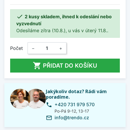

2 kusy skladem, ihned k odeslání nebo
vyzvednutí
Odesíláme zítra (10.8.), u vás v úterý 11.8..
Počet
−
+

PŘIDAT DO KOŠÍKU
Jakýkoliv dotaz? Rádi vám
poradíme.
+420 731 979 570
phone
Po-Pá 9-12, 13-17
info@trendo.cz
mail_outline