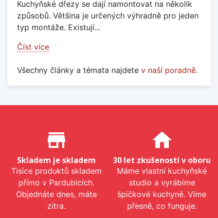
Kuchyňské dřezy se dají namontovat na několik
způsobů. Většina je určených výhradně pro jeden
typ montáže. Existují...
Číst více
Všechny články a témata najdete
v naší poradně
.
Proč nakupovat u nás?
store_mall_directory
home
Skladem je skladem
30 let zkušeností v oboru
Tisíce produktů skladem
Máme vlastní kuchyňské
přímo v Pardubicích.
studio a vyrábíme
Objednáte dnes, máte
špičkové kuchyně. Víme
zítra.
přesně, co funguje.