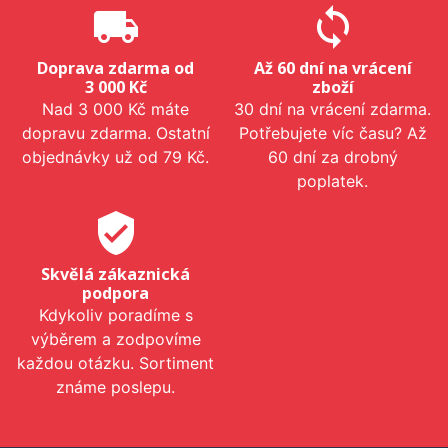
local_shipping
sync
Doprava zdarma od
Až 60 dní na vrácení
3 000 Kč
zboží
Nad 3 000 Kč máte
30 dní na vrácení zdarma.
dopravu zdarma. Ostatní
Potřebujete víc času? Až
objednávky už od 79 Kč.
60 dní za drobný
poplatek.
verified_user
Skvělá zákaznická
podpora
Kdykoliv poradíme s
výběrem a zodpovíme
každou otázku. Sortiment
známe poslepu.