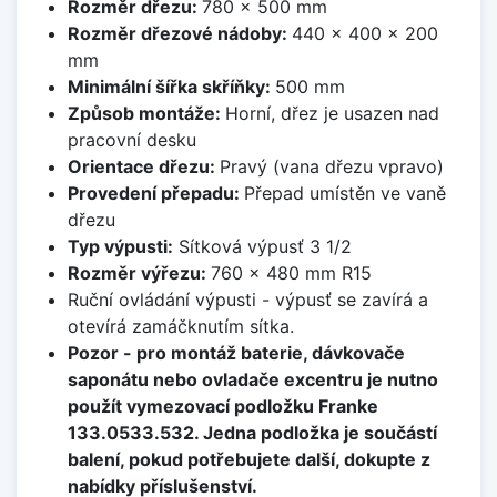
Rozměr dřezu:
780 x 500 mm
Rozměr dřezové nádoby:
440 x 400 x 200
mm
Minimální šířka skříňky:
500 mm
Způsob montáže:
Horní, dřez je usazen nad
pracovní desku
Orientace dřezu:
Pravý (vana dřezu vpravo)
Provedení přepadu:
Přepad umístěn ve vaně
dřezu
Typ výpusti:
Sítková výpusť 3 1/2
Rozměr výřezu:
760 x 480 mm R15
Ruční ovládání výpusti - výpusť se zavírá a
otevírá zamáčknutím sítka.
Pozor - pro montáž baterie, dávkovače
saponátu nebo ovladače excentru je nutno
použít vymezovací podložku Franke
133.0533.532. Jedna podložka je součástí
balení, pokud potřebujete další, dokupte z
nabídky příslušenství.