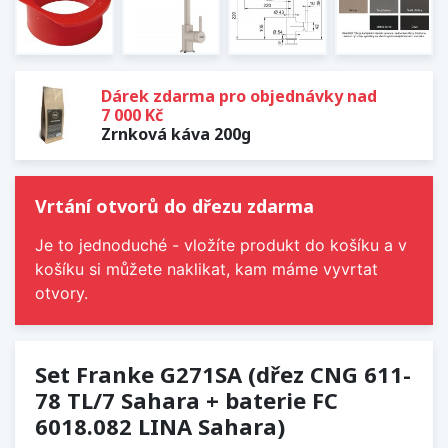
Dárek zdarma pro objednávky nad
7 000 Kč
Zrnková káva 200g
Vrtání otvorů do dřezu zdarma
Je to jednoduché - vložíte produkt do košíku a v
košíku si můžete naklikat, kam máme vyvrtat
otvory.
Set Franke G271SA (dřez CNG 611-
78 TL/7 Sahara + baterie FC
6018.082 LINA Sahara)