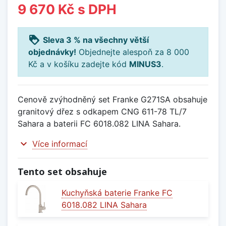
9 670 Kč
s DPH
loyalty
Sleva 3 % na všechny větší
objednávky!
Objednejte alespoň za 8 000
Kč a v košíku zadejte kód
MINUS3
.
Cenově zvýhodněný set Franke G271SA obsahuje
granitový dřez s odkapem CNG 611-78 TL/7
Sahara a baterii FC 6018.082 LINA Sahara.
expand_more
Více informací
Tento set obsahuje
Kuchyňská baterie Franke FC
6018.082 LINA Sahara