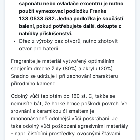
saponátu nebo ovladače excentru je nutno
použít vymezovací podložku Franke
133.0533.532. Jedna podložka je součástí
balení, pokud potřebujete další, dokupte z
nabídky příslušenství.
Dřez z výroby bez otvorů, nutno zhotovit
otvor pro baterii.
Fragranite je materiál vytvořený optimálním
spojením drcené žuly (80%) a akrylu (20%).
Snadno se udržuje i při zachování charakteru
přírodního kamene.
Odolný vůči teplotám do 180 st. C, takže se
nemusíte bát, že horké hrnce poškodí povrch. Ve
srovnání s keramikou či smaltem je
mnohonásobně odolnější vůči poškrábání. Je
také odolný vůči poškození agresivními materiály
- např. čistícími prostředky, ovocnými šťávami