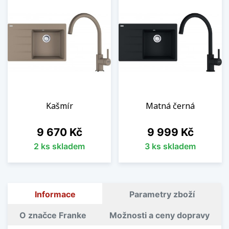
Kašmír
Matná černá
Cena
Cena
9 670 Kč
9 999 Kč
2 ks skladem
3 ks skladem
Informace
Parametry zboží
O značce Franke
Možnosti a ceny dopravy