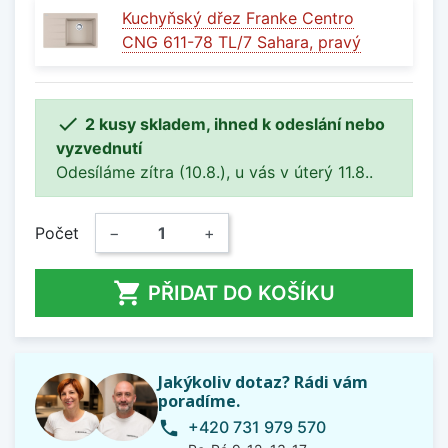
Kuchyňský dřez Franke Centro
CNG 611-78 TL/7 Sahara, pravý

2 kusy skladem, ihned k odeslání nebo
vyzvednutí
Odesíláme zítra (10.8.), u vás v úterý 11.8..
Počet
−
+

PŘIDAT DO KOŠÍKU
Jakýkoliv dotaz? Rádi vám
poradíme.
+420 731 979 570
phone