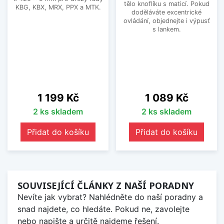
tělo knoflíku s maticí. Pokud
KBG, KBX, MRX, PPX a MTK.
doděláváte excentrické
ovládání, objednejte i výpusť
s lankem.
Cena
Cena
1 199 Kč
1 089 Kč
2 ks skladem
2 ks skladem
Přidat do košíku
Přidat do košíku
SOUVISEJÍCÍ ČLÁNKY Z NAŠÍ PORADNY
Nevíte jak vybrat? Nahlédněte do naší poradny a
snad najdete, co hledáte. Pokud ne, zavolejte
nebo napište a určitě najdeme řešení.