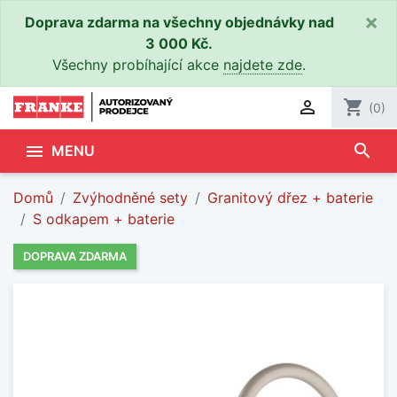
×
Doprava zdarma na všechny objednávky nad
3 000 Kč.
Všechny probíhající akce
najdete zde
.

shopping_cart
(0)
search

MENU
Domů
Zvýhodněné sety
Granitový dřez + baterie
S odkapem + baterie
DOPRAVA ZDARMA