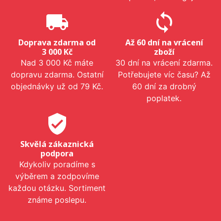
local_shipping
sync
Doprava zdarma od
Až 60 dní na vrácení
3 000 Kč
zboží
Nad 3 000 Kč máte
30 dní na vrácení zdarma.
dopravu zdarma. Ostatní
Potřebujete víc času? Až
objednávky už od 79 Kč.
60 dní za drobný
poplatek.
verified_user
Skvělá zákaznická
podpora
Kdykoliv poradíme s
výběrem a zodpovíme
každou otázku. Sortiment
známe poslepu.