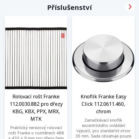

Příslušenství
Rolovací rošt Franke
Knoflík Franke Easy
112.0030.882 pro dřezy
Click 112.0611.460,
KBG, KBX, PPX, MRX,
chrom
MTK
Zamačkávací knoflík
excentrického ovládání
Praktický nerezový rolovací
výpusti, pro standartní otvor
rošt Franke o rozměrech 468
35 mm. Sada obsahuje pouze
x 420 x 9 mm pro dřezy řady