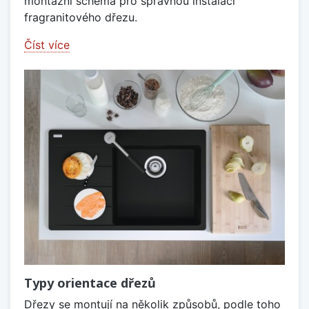
montážní schéma pro správnou instalaci
fragranitového dřezu.
Číst více
Typy orientace dřezů
Dřezy se montují na několik způsobů, podle toho