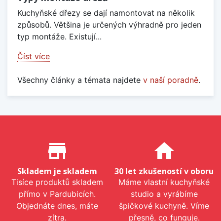
Kuchyňské dřezy se dají namontovat na několik
způsobů. Většina je určených výhradně pro jeden
typ montáže. Existují...
Číst více
Všechny články a témata najdete
v naší poradně
.
Proč nakupovat u nás?
store_mall_directory
home
Skladem je skladem
30 let zkušeností v oboru
Tisíce produktů skladem
Máme vlastní kuchyňské
přímo v Pardubicích.
studio a vyrábíme
Objednáte dnes, máte
špičkové kuchyně. Víme
zítra.
přesně, co funguje.