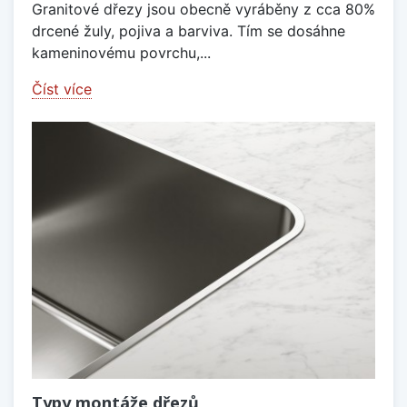
Granitové dřezy jsou obecně vyráběny z cca 80%
drcené žuly, pojiva a barviva. Tím se dosáhne
kameninovému povrchu,...
Číst více
Typy montáže dřezů