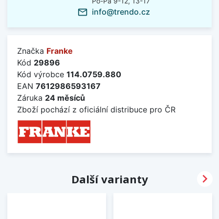
Po-Pá 9-12, 13-17
info@trendo.cz
mail_outline
Značka
Franke
Kód
29896
Kód výrobce
114.0759.880
EAN
7612986593167
Záruka
24 měsíců
Zboží pochází z oficiální distribuce pro ČR

Další varianty