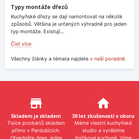
Typy montáže dřezů
Kuchyňské dřezy se dají namontovat na několik
způsobů. Většina je určených výhradně pro jeden
typ montáže. Existují...
Číst více
Všechny články a témata najdete
v naší poradně
.
Proč nakupovat u nás?
store_mall_directory
home
Skladem je skladem
30 let zkušeností v oboru
Tisíce produktů skladem
Máme vlastní kuchyňské
přímo v Pardubicích.
studio a vyrábíme
Objednáte dnes, máte
špičkové kuchyně. Víme