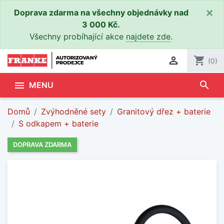
×
Doprava zdarma na všechny objednávky nad
3 000 Kč.
Všechny probíhající akce
najdete zde
.

shopping_cart
(0)
search

MENU
Domů
Zvýhodněné sety
Granitový dřez + baterie
S odkapem + baterie
DOPRAVA ZDARMA