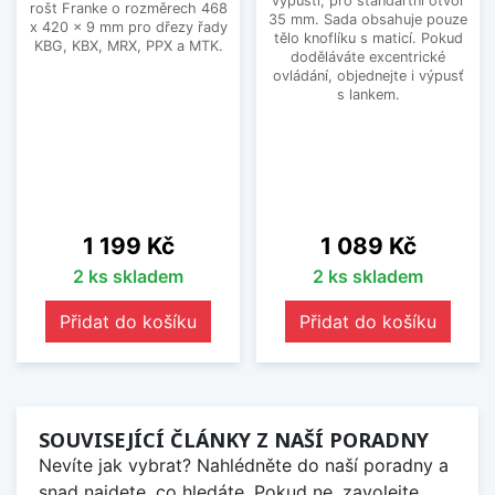
výpusti, pro standartní otvor
rošt Franke o rozměrech 468
35 mm. Sada obsahuje pouze
x 420 x 9 mm pro dřezy řady
tělo knoflíku s maticí. Pokud
KBG, KBX, MRX, PPX a MTK.
doděláváte excentrické
ovládání, objednejte i výpusť
s lankem.
Cena
Cena
1 199 Kč
1 089 Kč
2 ks skladem
2 ks skladem
Přidat do košíku
Přidat do košíku
SOUVISEJÍCÍ ČLÁNKY Z NAŠÍ PORADNY
Nevíte jak vybrat? Nahlédněte do naší poradny a
snad najdete, co hledáte. Pokud ne, zavolejte