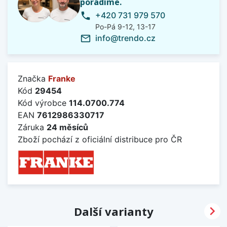
poradíme.
+420 731 979 570
phone
Po-Pá 9-12, 13-17
info@trendo.cz
mail_outline
Značka
Franke
Kód
29454
Kód výrobce
114.0700.774
EAN
7612986330717
Záruka
24 měsíců
Zboží pochází z oficiální distribuce pro ČR

Další varianty