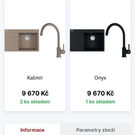
Kašmír
Onyx
Cena
Cena
9 670 Kč
9 670 Kč
2 ks skladem
1 ks skladem
Informace
Parametry zboží