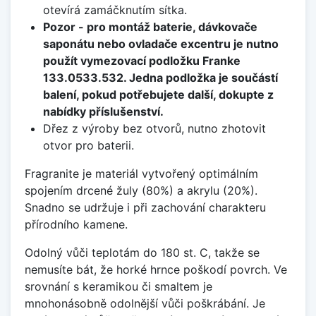
otevírá zamáčknutím sítka.
Pozor - pro montáž baterie, dávkovače
saponátu nebo ovladače excentru je nutno
použít vymezovací podložku Franke
133.0533.532. Jedna podložka je součástí
balení, pokud potřebujete další, dokupte z
nabídky příslušenství.
Dřez z výroby bez otvorů, nutno zhotovit
otvor pro baterii.
Fragranite je materiál vytvořený optimálním
spojením drcené žuly (80%) a akrylu (20%).
Snadno se udržuje i při zachování charakteru
přírodního kamene.
Odolný vůči teplotám do 180 st. C, takže se
nemusíte bát, že horké hrnce poškodí povrch. Ve
srovnání s keramikou či smaltem je
mnohonásobně odolnější vůči poškrábání. Je