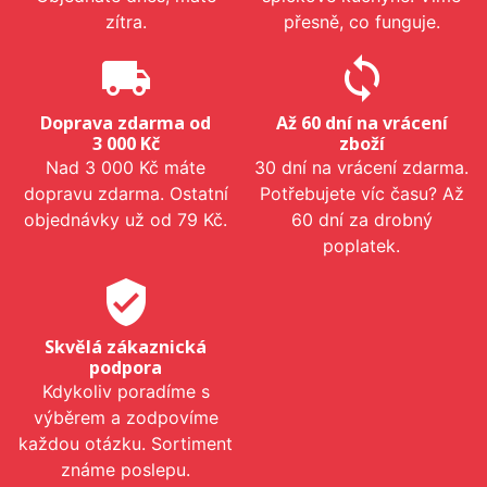
zítra.
přesně, co funguje.
local_shipping
sync
Doprava zdarma od
Až 60 dní na vrácení
3 000 Kč
zboží
Nad 3 000 Kč máte
30 dní na vrácení zdarma.
dopravu zdarma. Ostatní
Potřebujete víc času? Až
objednávky už od 79 Kč.
60 dní za drobný
poplatek.
verified_user
Skvělá zákaznická
podpora
Kdykoliv poradíme s
výběrem a zodpovíme
každou otázku. Sortiment
známe poslepu.