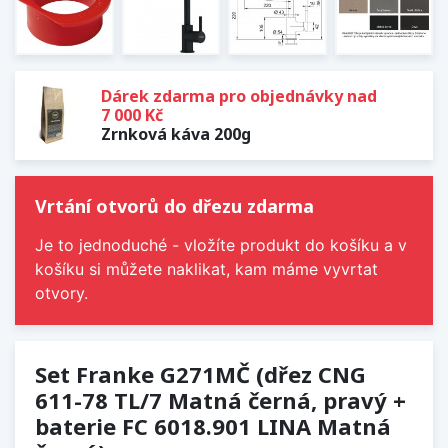
Dárek zdarma pro objednávky nad
7 000 Kč
Zrnková káva 200g
Vrtání otvorů do dřezu zdarma
Je to jednoduché - vložíte produkt do košíku a v
košíku si můžete naklikat, kam máme vyvrtat
otvory.
Set Franke G271MČ (dřez CNG
611-78 TL/7 Matná černá, pravý +
baterie FC 6018.901 LINA Matná