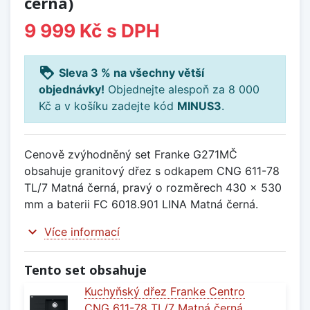
černá)
9 999 Kč
s DPH
loyalty
Sleva 3 % na všechny větší
objednávky!
Objednejte alespoň za 8 000
Kč a v košíku zadejte kód
MINUS3
.
Cenově zvýhodněný set Franke G271MČ
obsahuje granitový dřez s odkapem CNG 611-78
TL/7 Matná černá, pravý o rozměrech 430 x 530
mm a baterii FC 6018.901 LINA Matná černá.
expand_more
Více informací
Tento set obsahuje
Kuchyňský dřez Franke Centro
CNG 611-78 TL/7 Matná černá,