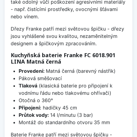
také odolný vůči poškození agresivními materiály
- např. čistícími prostředky, ovocnými šťávami
nebo vínem.
Dřezy Franke patří mezi světovou špičku - dřezy
jsou vyhlášené svou kvalitou, nezaměnitelným
designem a špičkovým zpracováním.
Kuchyňská baterie Franke FC 6018.901
LINA Matná černá
Provedení:
Matná černá (barevný nástřik)
Páková směšovací
Tlaková
(klasická baterie pro připojení k
vodnímu řádu nebo tlakovému ohřívači)
Otočná o 360°
Připojení:
hadičky 45 cm
Průtok vody:
14 l/minutu (3 bar)
Montáž do standardního otvoru 35 mm
Baterie Franke patří mezi světovou špičku -