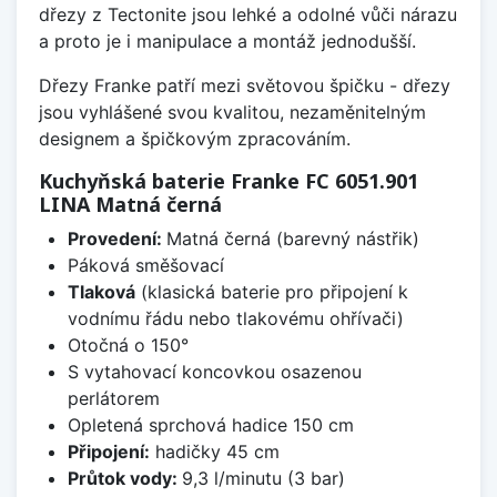
dřezy z Tectonite jsou lehké a odolné vůči nárazu
a proto je i manipulace a montáž jednodušší.
Dřezy Franke patří mezi světovou špičku - dřezy
jsou vyhlášené svou kvalitou, nezaměnitelným
designem a špičkovým zpracováním.
Kuchyňská baterie Franke FC 6051.901
LINA Matná černá
Provedení:
Matná černá (barevný nástřik)
Páková směšovací
Tlaková
(klasická baterie pro připojení k
vodnímu řádu nebo tlakovému ohřívači)
Otočná o 150°
S vytahovací koncovkou osazenou
perlátorem
Opletená sprchová hadice 150 cm
Připojení:
hadičky 45 cm
Průtok vody:
9,3 l/minutu (3 bar)