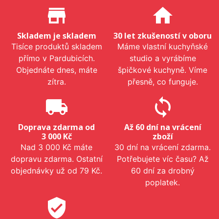
Proč nakupovat u nás?
store_mall_directory
home
Skladem je skladem
30 let zkušeností v oboru
Tisíce produktů skladem
Máme vlastní kuchyňské
přímo v Pardubicích.
studio a vyrábíme
Objednáte dnes, máte
špičkové kuchyně. Víme
zítra.
přesně, co funguje.
local_shipping
sync
Doprava zdarma od
Až 60 dní na vrácení
3 000 Kč
zboží
Nad 3 000 Kč máte
30 dní na vrácení zdarma.
dopravu zdarma. Ostatní
Potřebujete víc času? Až
objednávky už od 79 Kč.
60 dní za drobný
poplatek.
verified_user