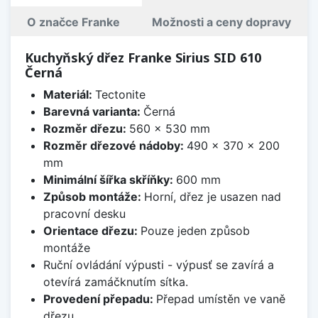
O značce Franke
Možnosti a ceny dopravy
Kuchyňský dřez Franke Sirius SID 610
Černá
Materiál:
Tectonite
Barevná varianta:
Černá
Rozměr dřezu:
560 x 530 mm
Rozměr dřezové nádoby:
490 x 370 x 200
mm
Minimální šířka skříňky:
600 mm
Způsob montáže:
Horní, dřez je usazen nad
pracovní desku
Orientace dřezu:
Pouze jeden způsob
montáže
Ruční ovládání výpusti - výpusť se zavírá a
otevírá zamáčknutím sítka.
Provedení přepadu:
Přepad umístěn ve vaně
dřezu