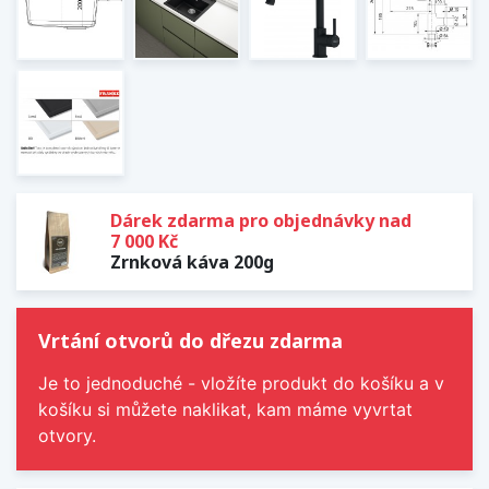
Dárek zdarma pro objednávky nad
7 000 Kč
Zrnková káva 200g
Vrtání otvorů do dřezu zdarma
Je to jednoduché - vložíte produkt do košíku a v
košíku si můžete naklikat, kam máme vyvrtat
otvory.