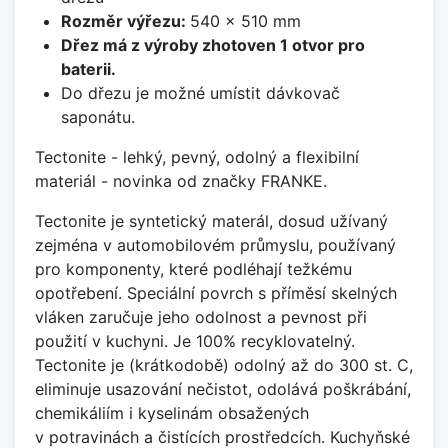
Rozměr výřezu:
540 x 510 mm
Dřez má z výroby zhotoven 1 otvor pro
baterii.
Do dřezu je možné umístit dávkovač
saponátu.
Tectonite - lehký, pevný, odolný a flexibilní
materiál - novinka od značky FRANKE.
Tectonite je syntetický materál, dosud užívaný
zejména v automobilovém průmyslu, používaný
pro komponenty, které podléhají težkému
opotřebení. Speciální povrch s příměsí skelných
vláken zaručuje jeho odolnost a pevnost při
použití v kuchyni. Je 100% recyklovatelný.
Tectonite je (krátkodobě) odolný až do 300 st. C,
eliminuje usazování nečistot, odolává poškrábání,
chemikáliím i kyselinám obsažených
v potravinách a čistících prostředcích. Kuchyňské