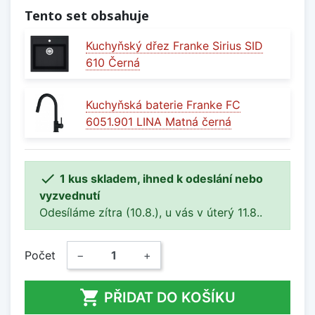
Tento set obsahuje
Kuchyňský dřez Franke Sirius SID
610 Černá
Kuchyňská baterie Franke FC
6051.901 LINA Matná černá

1 kus skladem, ihned k odeslání nebo
vyzvednutí
Odesíláme zítra (10.8.), u vás v úterý 11.8..
Počet
−
+

PŘIDAT DO KOŠÍKU