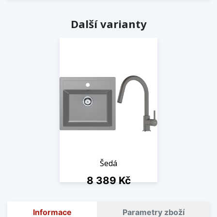
Další varianty
Šedá
Cena
8 389 Kč
1 ks skladem
Informace
Parametry zboží