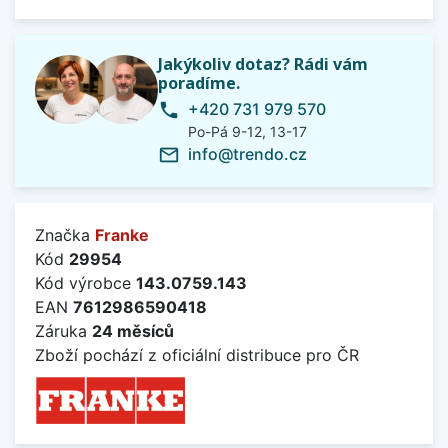
Jakýkoliv dotaz? Rádi vám
poradíme.
+420 731 979 570
phone
Po-Pá 9-12, 13-17
info@trendo.cz
mail_outline
Značka
Franke
Kód
29954
Kód výrobce
143.0759.143
EAN
7612986590418
Záruka
24 měsíců
Zboží pochází z oficiální distribuce pro ČR