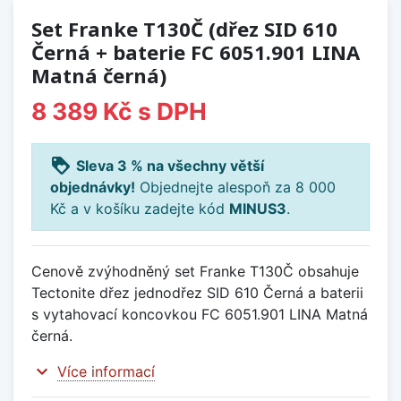
Set Franke T130Č (dřez SID 610
Černá + baterie FC 6051.901 LINA
Matná černá)
8 389 Kč
s DPH
loyalty
Sleva 3 % na všechny větší
objednávky!
Objednejte alespoň za 8 000
Kč a v košíku zadejte kód
MINUS3
.
Cenově zvýhodněný set Franke T130Č obsahuje
Tectonite dřez jednodřez SID 610 Černá a baterii
s vytahovací koncovkou FC 6051.901 LINA Matná
černá.
expand_more
Více informací