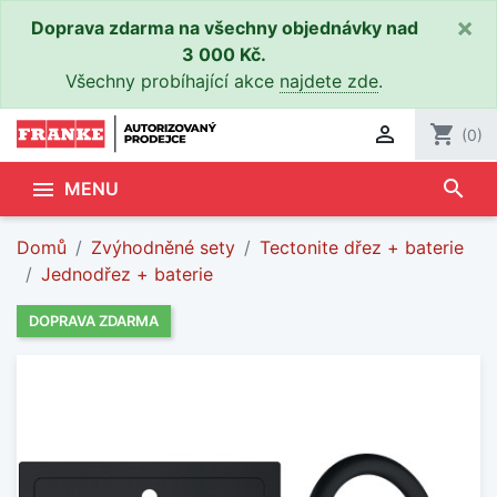
×
Doprava zdarma na všechny objednávky nad
3 000 Kč.
Všechny probíhající akce
najdete zde
.

shopping_cart
(0)
search

MENU
Domů
Zvýhodněné sety
Tectonite dřez + baterie
Jednodřez + baterie
DOPRAVA ZDARMA