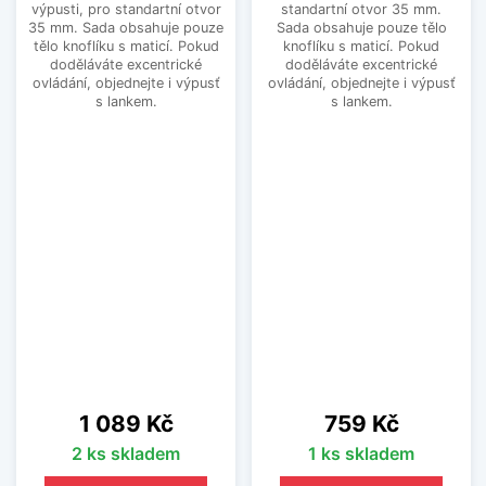
výpusti, pro standartní otvor
standartní otvor 35 mm.
35 mm. Sada obsahuje pouze
Sada obsahuje pouze tělo
tělo knoflíku s maticí. Pokud
knoflíku s maticí. Pokud
doděláváte excentrické
doděláváte excentrické
ovládání, objednejte i výpusť
ovládání, objednejte i výpusť
s lankem.
s lankem.
Cena
Cena
1 089 Kč
759 Kč
2 ks skladem
1 ks skladem