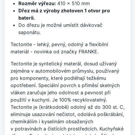
Rozměr výřezu:
410 x 510 mm
Dřez má z výroby zhotoven 1 otvor pro
baterii.
Do dřezu je možné umístit dávkovač
saponátu.
Tectonite - lehký, pevný, odolný a flexibilní
materiál - novinka od značky FRANKE.
Tectonite je syntetický materál, dosud užívaný
zejména v automobilovém průmyslu, používaný
pro komponenty, které podléhají težkému
opotřebení. Speciální povrch s příměsí skelných
vláken zaručuje jeho odolnost a pevnost při
použití v kuchyni. Je 100% recyklovatelný.
Tectonite je (krátkodobě) odolný až do 300 st. C,
eliminuje usazování nečistot, odolává poškrábání,
chemikáliím i kyselinám obsažených
v potravinách a čistících prostředcích. Kuchyňské