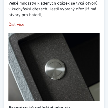
Velké množství kladených otázek se týká otvorů
v kuchyňský dřezech. Jestli vybraný dřez již má
otvory pro baterii,...
Číst více
Excentrické ovládání výpusti