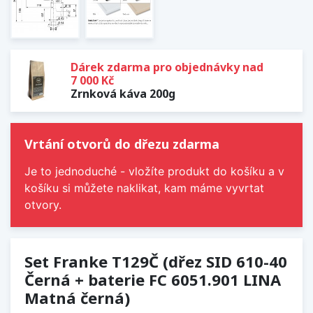
Dárek zdarma pro objednávky nad
7 000 Kč
Zrnková káva 200g
Vrtání otvorů do dřezu zdarma
Je to jednoduché - vložíte produkt do košíku a v
košíku si můžete naklikat, kam máme vyvrtat
otvory.
Set Franke T129Č (dřez SID 610-40
Černá + baterie FC 6051.901 LINA
Matná černá)