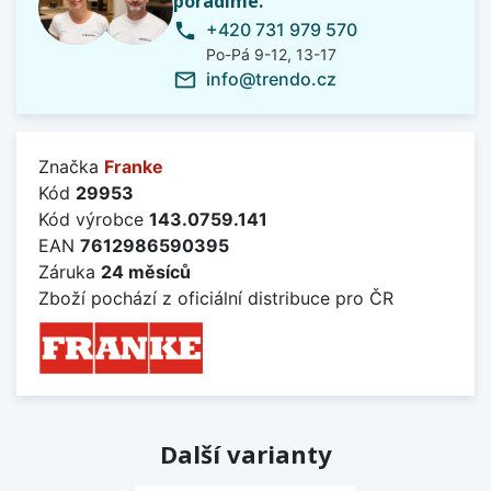
poradíme.
+420 731 979 570
phone
Po-Pá 9-12, 13-17
info@trendo.cz
mail_outline
Značka
Franke
Kód
29953
Kód výrobce
143.0759.141
EAN
7612986590395
Záruka
24 měsíců
Zboží pochází z oficiální distribuce pro ČR
Další varianty