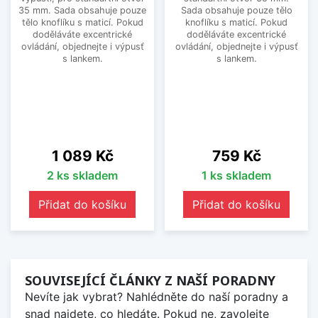
35 mm. Sada obsahuje pouze
Sada obsahuje pouze tělo
tělo knoflíku s maticí. Pokud
knoflíku s maticí. Pokud
doděláváte excentrické
doděláváte excentrické
ovládání, objednejte i výpusť
ovládání, objednejte i výpusť
s lankem.
s lankem.
Cena
Cena
1 089 Kč
759 Kč
2 ks skladem
1 ks skladem
Přidat do košíku
Přidat do košíku
SOUVISEJÍCÍ ČLÁNKY Z NAŠÍ PORADNY
Nevíte jak vybrat? Nahlédněte do naší poradny a
snad najdete, co hledáte. Pokud ne, zavolejte