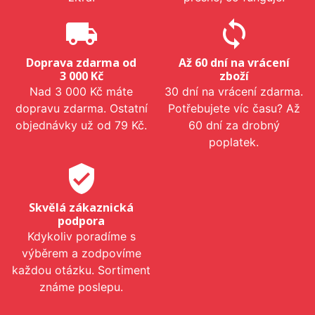
local_shipping
sync
Doprava zdarma od
Až 60 dní na vrácení
3 000 Kč
zboží
Nad 3 000 Kč máte
30 dní na vrácení zdarma.
dopravu zdarma. Ostatní
Potřebujete víc času? Až
objednávky už od 79 Kč.
60 dní za drobný
poplatek.
verified_user
Skvělá zákaznická
podpora
Kdykoliv poradíme s
výběrem a zodpovíme
každou otázku. Sortiment
známe poslepu.