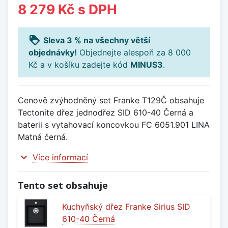
8 279 Kč
s DPH
loyalty
Sleva 3 % na všechny větší
objednávky!
Objednejte alespoň za 8 000
Kč a v košíku zadejte kód
MINUS3
.
Cenově zvýhodněný set Franke T129Č obsahuje
Tectonite dřez jednodřez SID 610-40 Černá a
baterii s vytahovací koncovkou FC 6051.901 LINA
Matná černá.
expand_more
Více informací
Tento set obsahuje
Kuchyňský dřez Franke Sirius SID
610-40 Černá