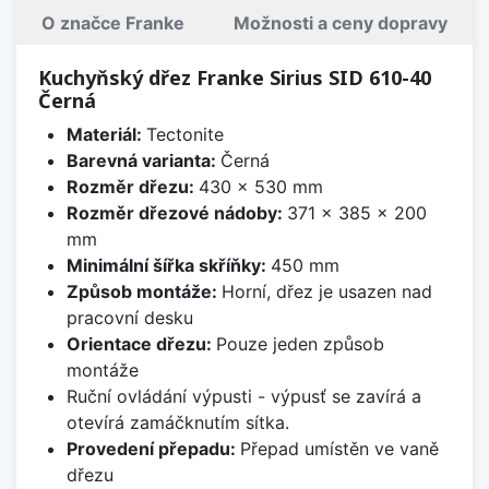
O značce Franke
Možnosti a ceny dopravy
Kuchyňský dřez Franke Sirius SID 610-40
Černá
Materiál:
Tectonite
Barevná varianta:
Černá
Rozměr dřezu:
430 x 530 mm
Rozměr dřezové nádoby:
371 x 385 x 200
mm
Minimální šířka skříňky:
450 mm
Způsob montáže:
Horní, dřez je usazen nad
pracovní desku
Orientace dřezu:
Pouze jeden způsob
montáže
Ruční ovládání výpusti - výpusť se zavírá a
otevírá zamáčknutím sítka.
Provedení přepadu:
Přepad umístěn ve vaně
dřezu