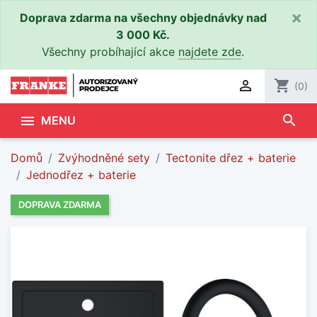
×
Doprava zdarma na všechny objednávky nad
3 000 Kč.
Všechny probíhající akce
najdete zde
.

shopping_cart
(0)
search

MENU
Domů
Zvýhodněné sety
Tectonite dřez + baterie
Jednodřez + baterie
DOPRAVA ZDARMA