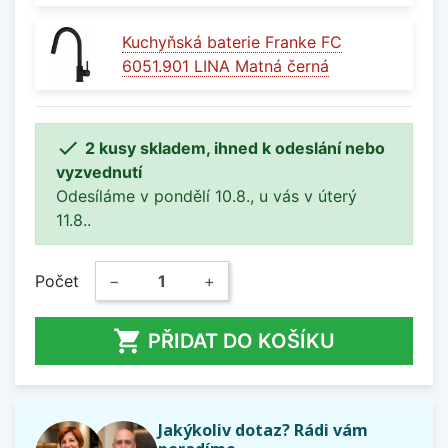
Kuchyňská baterie Franke FC
6051.901 LINA Matná černá

2 kusy skladem, ihned k odeslání nebo
vyzvednutí
Odesíláme v pondělí 10.8., u vás v úterý
11.8..
Počet
−
+

PŘIDAT DO KOŠÍKU
Jakýkoliv dotaz? Rádi vám