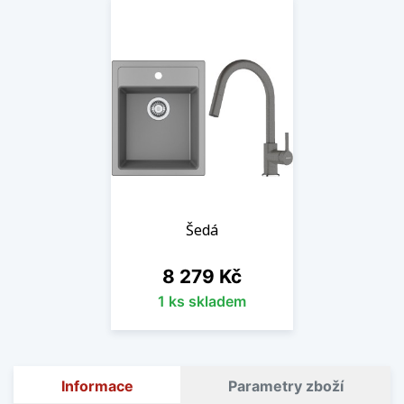
Šedá
Cena
8 279 Kč
1 ks skladem
Informace
Parametry zboží