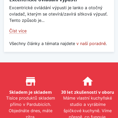
Excentrické ovládání výpusti je lanko a otočný
ovladač, kterým se otevírá/zavírá sítková výpusť.
Tento způsob je...
Číst více
Všechny články a témata najdete
v naší poradně
.
Proč nakupovat u nás?
store_mall_directory
home
Skladem je skladem
30 let zkušeností v oboru
Tisíce produktů skladem
Máme vlastní kuchyňské
přímo v Pardubicích.
studio a vyrábíme
Objednáte dnes, máte
špičkové kuchyně. Víme
zítra.
přesně, co funguje.