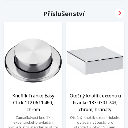

Příslušenství
Knoflík Franke Easy
Otočný knoflík excentru
Click 112.0611.460,
Franke 133.0301.743,
chrom
chrom, hranatý
Zamačkávací knoflík
Otočný knoflík excentrického
excentrického ovládání
ovládání výpusti, pro
výpusti, pro standartní otvor
standartní otvor 35 mm.