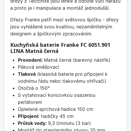
dřezy z Tectonite jsou lehké a odolné vůči nárazu
a proto je i manipulace a montáž jednodušší.
Dřezy Franke patří mezi světovou špičku - dřezy
jsou vyhlášené svou kvalitou, nezaměnitelným
designem a špičkovým zpracováním.
Kuchyňská baterie Franke FC 6051.901
LINA Matná černá
Provedení:
Matná černá (barevný nástřik)
Páková směšovací
Tlaková
(klasická baterie pro připojení k
vodnímu řádu nebo tlakovému ohřívači)
Otočná o 150°
S vytahovací koncovkou osazenou
perlátorem
Opletená sprchová hadice 150 cm
Připojení:
hadičky 45 cm
Průtok vody:
9,3 l/minutu (3 bar)
Montáž do standardního otvoru 35 mm