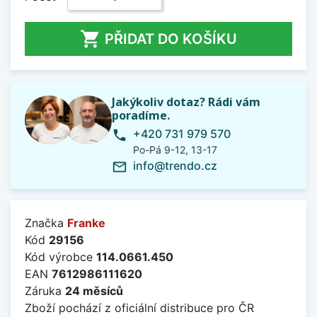

PŘIDAT DO KOŠÍKU
Jakýkoliv dotaz? Rádi vám
poradíme.
+420 731 979 570
phone
Po-Pá 9-12, 13-17
info@trendo.cz
mail_outline
Značka
Franke
Kód
29156
Kód výrobce
114.0661.450
EAN
7612986111620
Záruka
24 měsíců
Zboží pochází z oficiální distribuce pro ČR