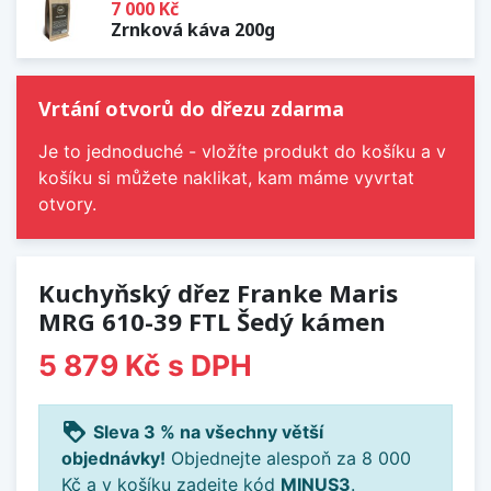
7 000 Kč
Zrnková káva 200g
Vrtání otvorů do dřezu zdarma
Je to jednoduché - vložíte produkt do košíku a v
košíku si můžete naklikat, kam máme vyvrtat
otvory.
Kuchyňský dřez Franke Maris
MRG 610-39 FTL Šedý kámen
5 879 Kč
s DPH
loyalty
Sleva 3 % na všechny větší
objednávky!
Objednejte alespoň za 8 000
Kč a v košíku zadejte kód
MINUS3
.