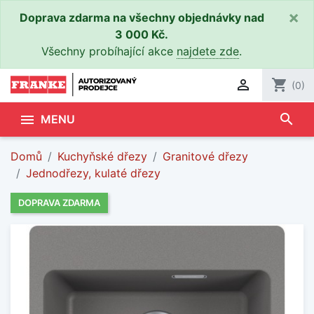
×
Doprava zdarma na všechny objednávky nad
3 000 Kč.
Všechny probíhající akce
najdete zde
.

shopping_cart
(0)
search

MENU
Domů
Kuchyňské dřezy
Granitové dřezy
Jednodřezy, kulaté dřezy
DOPRAVA ZDARMA