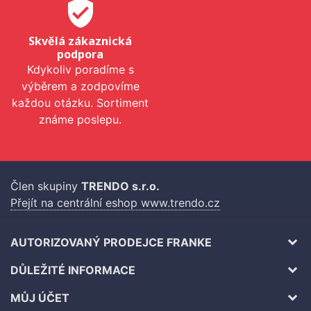
verified_user
Skvělá zákaznická
podpora
Kdykoliv poradíme s
výběrem a zodpovíme
každou otázku. Sortiment
známe poslepu.
Člen skupiny
TRENDO s.r.o.
Přejít na centrální eshop www.trendo.cz
AUTORIZOVANÝ PRODEJCE FRANKE
DŮLEŽITÉ INFORMACE
MŮJ ÚČET