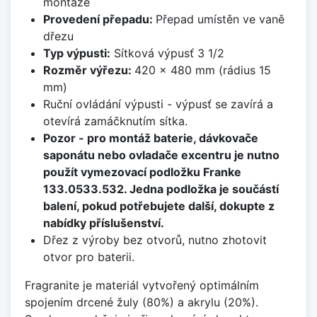
montáže
Provedení přepadu:
Přepad umístěn ve vaně
dřezu
Typ výpusti:
Sítková výpusť 3 1/2
Rozměr výřezu:
420 x 480 mm (rádius 15
mm)
Ruční ovládání výpusti - výpusť se zavírá a
otevírá zamáčknutím sítka.
Pozor - pro montáž baterie, dávkovače
saponátu nebo ovladače excentru je nutno
použít vymezovací podložku Franke
133.0533.532. Jedna podložka je součástí
balení, pokud potřebujete další, dokupte z
nabídky příslušenství.
Dřez z výroby bez otvorů, nutno zhotovit
otvor pro baterii.
Fragranite je materiál vytvořený optimálním
spojením drcené žuly (80%) a akrylu (20%).