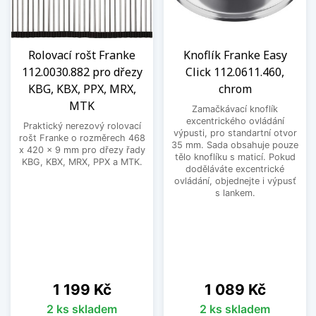
Rolovací rošt Franke
Knoflík Franke Easy
112.0030.882 pro dřezy
Click 112.0611.460,
KBG, KBX, PPX, MRX,
chrom
MTK
Zamačkávací knoflík
excentrického ovládání
Praktický nerezový rolovací
výpusti, pro standartní otvor
rošt Franke o rozměrech 468
35 mm. Sada obsahuje pouze
x 420 x 9 mm pro dřezy řady
tělo knoflíku s maticí. Pokud
KBG, KBX, MRX, PPX a MTK.
doděláváte excentrické
ovládání, objednejte i výpusť
s lankem.
Cena
Cena
1 199 Kč
1 089 Kč
2 ks skladem
2 ks skladem