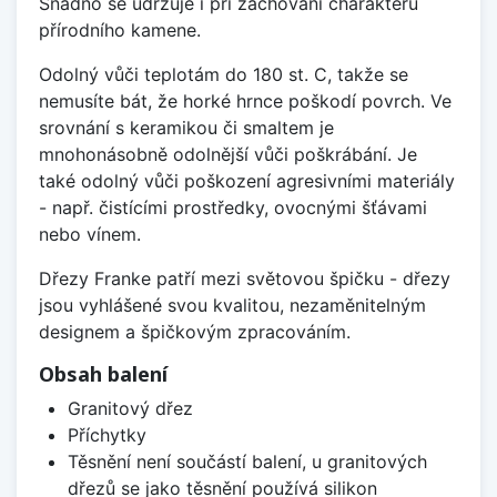
Snadno se udržuje i při zachování charakteru
přírodního kamene.
Odolný vůči teplotám do 180 st. C, takže se
nemusíte bát, že horké hrnce poškodí povrch. Ve
srovnání s keramikou či smaltem je
mnohonásobně odolnější vůči poškrábání. Je
také odolný vůči poškození agresivními materiály
- např. čistícími prostředky, ovocnými šťávami
nebo vínem.
Dřezy Franke patří mezi světovou špičku - dřezy
jsou vyhlášené svou kvalitou, nezaměnitelným
designem a špičkovým zpracováním.
Obsah balení
Granitový dřez
Příchytky
Těsnění není součástí balení, u granitových
dřezů se jako těsnění používá silikon