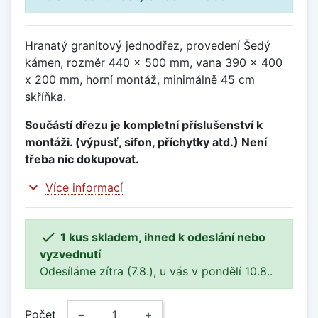
Hranatý granitový jednodřez, provedení Šedý
kámen, rozměr 440 x 500 mm, vana 390 x 400
x 200 mm, horní montáž, minimálně 45 cm
skříňka.
Součástí dřezu je kompletní příslušenství k
montáži. (výpusť, sifon, příchytky atd.) Není
třeba nic dokupovat.
expand_more
Více informací

1 kus skladem, ihned k odeslání nebo
vyzvednutí
Odesíláme zítra (7.8.), u vás v pondělí 10.8..
Počet
−
+