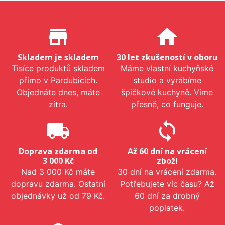
Proč nakupovat u nás?
store_mall_directory
home
Skladem je skladem
30 let zkušeností v oboru
Tisíce produktů skladem
Máme vlastní kuchyňské
přímo v Pardubicích.
studio a vyrábíme
Objednáte dnes, máte
špičkové kuchyně. Víme
zítra.
přesně, co funguje.
local_shipping
sync
Doprava zdarma od
Až 60 dní na vrácení
3 000 Kč
zboží
Nad 3 000 Kč máte
30 dní na vrácení zdarma.
dopravu zdarma. Ostatní
Potřebujete víc času? Až
objednávky už od 79 Kč.
60 dní za drobný
poplatek.