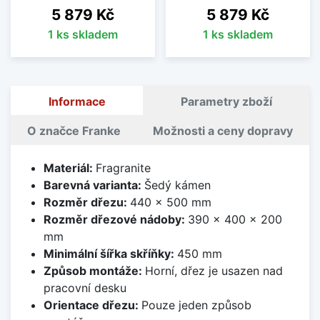
Cena
Cena
5 879 Kč
5 879 Kč
1 ks skladem
1 ks skladem
Informace
Parametry zboží
O značce Franke
Možnosti a ceny dopravy
Materiál:
Fragranite
Barevná varianta:
Šedý kámen
Rozměr dřezu:
440 x 500 mm
Rozměr dřezové nádoby:
390 x 400 x 200
mm
Minimální šířka skříňky:
450 mm
Způsob montáže:
Horní, dřez je usazen nad
pracovní desku
Orientace dřezu:
Pouze jeden způsob