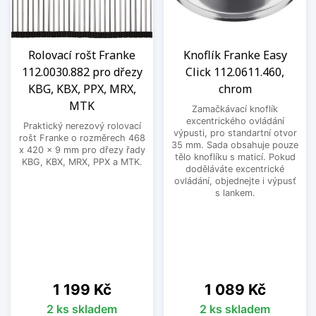
Rolovací rošt Franke
Knoflík Franke Easy
112.0030.882 pro dřezy
Click 112.0611.460,
KBG, KBX, PPX, MRX,
chrom
MTK
Zamačkávací knoflík
excentrického ovládání
Praktický nerezový rolovací
výpusti, pro standartní otvor
rošt Franke o rozměrech 468
35 mm. Sada obsahuje pouze
x 420 x 9 mm pro dřezy řady
tělo knoflíku s maticí. Pokud
KBG, KBX, MRX, PPX a MTK.
doděláváte excentrické
ovládání, objednejte i výpusť
s lankem.
Cena
Cena
1 199 Kč
1 089 Kč
2 ks skladem
2 ks skladem