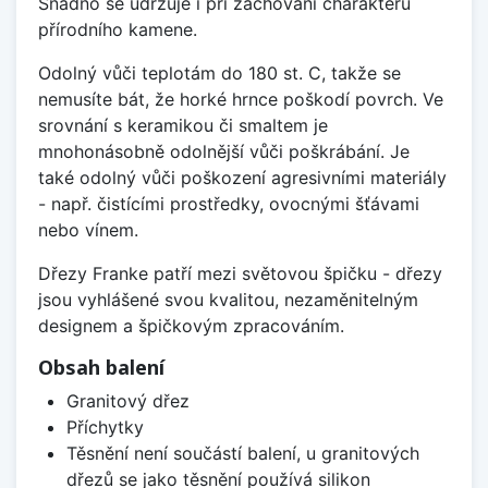
Snadno se udržuje i při zachování charakteru
přírodního kamene.
Odolný vůči teplotám do 180 st. C, takže se
nemusíte bát, že horké hrnce poškodí povrch. Ve
srovnání s keramikou či smaltem je
mnohonásobně odolnější vůči poškrábání. Je
také odolný vůči poškození agresivními materiály
- např. čistícími prostředky, ovocnými šťávami
nebo vínem.
Dřezy Franke patří mezi světovou špičku - dřezy
jsou vyhlášené svou kvalitou, nezaměnitelným
designem a špičkovým zpracováním.
Obsah balení
Granitový dřez
Příchytky
Těsnění není součástí balení, u granitových
dřezů se jako těsnění používá silikon