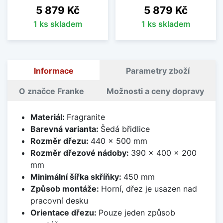
Cena
Cena
5 879 Kč
5 879 Kč
1 ks skladem
1 ks skladem
Informace
Parametry zboží
O značce Franke
Možnosti a ceny dopravy
Materiál:
Fragranite
Barevná varianta:
Šedá břidlice
Rozměr dřezu:
440 x 500 mm
Rozměr dřezové nádoby:
390 x 400 x 200
mm
Minimální šířka skříňky:
450 mm
Způsob montáže:
Horní, dřez je usazen nad
pracovní desku
Orientace dřezu:
Pouze jeden způsob