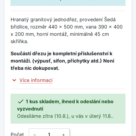
Hranatý granitový jednodřez, provedení Šedá
břidlice, rozměr 440 x 500 mm, vana 390 x 400
x 200 mm, horní montáž, minimálně 45 cm
skříňka.
Součástí dřezu je kompletní příslušenství k
montáži. (výpusť, sifon, příchytky atd.) Není
třeba nic dokupovat.
expand_more
Více informací

1 kus skladem, ihned k odeslání nebo
vyzvednutí
Odesíláme zítra (10.8.), u vás v úterý 11.8..
Počet
−
+