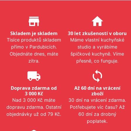
Proč nakupovat u nás?
store_mall_directory
home
Skladem je skladem
30 let zkušeností v oboru
Tisíce produktů skladem
Máme vlastní kuchyňské
přímo v Pardubicích.
studio a vyrábíme
Objednáte dnes, máte
špičkové kuchyně. Víme
zítra.
přesně, co funguje.
local_shipping
sync
Doprava zdarma od
Až 60 dní na vrácení
3 000 Kč
zboží
Nad 3 000 Kč máte
30 dní na vrácení zdarma.
dopravu zdarma. Ostatní
Potřebujete víc času? Až
objednávky už od 79 Kč.
60 dní za drobný
poplatek.