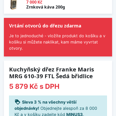
7 000 Kč
Zrnková káva 200g
Vrtání otvorů do dřezu zdarma
Je to jednoduché - vložíte produkt do košíku a v
košíku si můžete naklikat, kam máme vyvrtat
otvory.
Kuchyňský dřez Franke Maris
MRG 610-39 FTL Šedá břidlice
5 879 Kč
s DPH
loyalty
Sleva 3 % na všechny větší
objednávky!
Objednejte alespoň za 8 000
Kč a v košíku zadejte kód
MINUS3
.