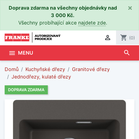
×
Doprava zdarma na všechny objednávky nad
3 000 Kč.
Všechny probíhající akce
najdete zde
.

shopping_cart
(0)
search

MENU
Domů
Kuchyňské dřezy
Granitové dřezy
Jednodřezy, kulaté dřezy
DOPRAVA ZDARMA