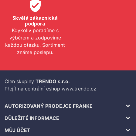
verified_user
Skvělá zákaznická
podpora
Kdykoliv poradíme s
výběrem a zodpovíme
každou otázku. Sortiment
známe poslepu.
Člen skupiny
TRENDO s.r.o.
Přejít na centrální eshop www.trendo.cz
AUTORIZOVANÝ PRODEJCE FRANKE
DŮLEŽITÉ INFORMACE
MŮJ ÚČET