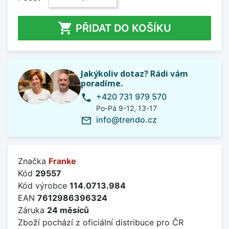

PŘIDAT DO KOŠÍKU
Jakýkoliv dotaz? Rádi vám
poradíme.
+420 731 979 570
phone
Po-Pá 9-12, 13-17
info@trendo.cz
mail_outline
Značka
Franke
Kód
29557
Kód výrobce
114.0713.984
EAN
7612986396324
Záruka
24 měsíců
Zboží pochází z oficiální distribuce pro ČR