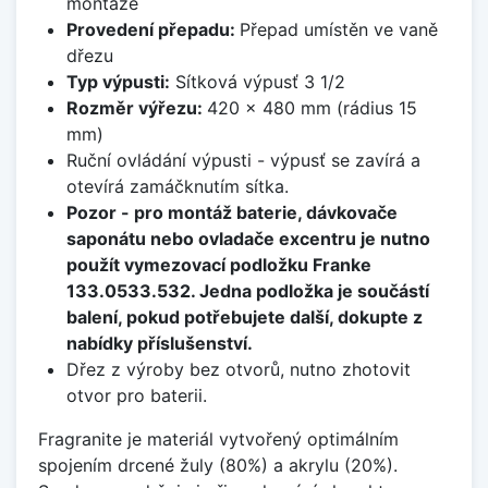
montáže
Provedení přepadu:
Přepad umístěn ve vaně
dřezu
Typ výpusti:
Sítková výpusť 3 1/2
Rozměr výřezu:
420 x 480 mm (rádius 15
mm)
Ruční ovládání výpusti - výpusť se zavírá a
otevírá zamáčknutím sítka.
Pozor - pro montáž baterie, dávkovače
saponátu nebo ovladače excentru je nutno
použít vymezovací podložku Franke
133.0533.532. Jedna podložka je součástí
balení, pokud potřebujete další, dokupte z
nabídky příslušenství.
Dřez z výroby bez otvorů, nutno zhotovit
otvor pro baterii.
Fragranite je materiál vytvořený optimálním
spojením drcené žuly (80%) a akrylu (20%).