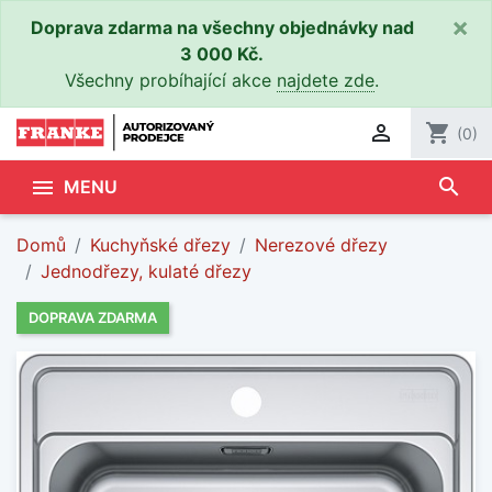
×
Doprava zdarma na všechny objednávky nad
3 000 Kč.
Všechny probíhající akce
najdete zde
.

shopping_cart
(0)
search

MENU
Domů
Kuchyňské dřezy
Nerezové dřezy
Jednodřezy, kulaté dřezy
DOPRAVA ZDARMA