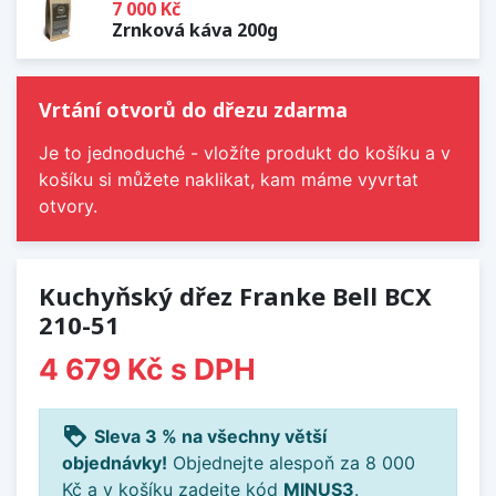
7 000 Kč
Zrnková káva 200g
Vrtání otvorů do dřezu zdarma
Je to jednoduché - vložíte produkt do košíku a v
košíku si můžete naklikat, kam máme vyvrtat
otvory.
Kuchyňský dřez Franke Bell BCX
210-51
4 679 Kč
s DPH
loyalty
Sleva 3 % na všechny větší
objednávky!
Objednejte alespoň za 8 000
Kč a v košíku zadejte kód
MINUS3
.