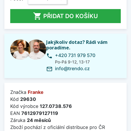

PŘIDAT DO KOŠÍKU
Jakýkoliv dotaz? Rádi vám
poradíme.
+420 731 979 570
phone
Po-Pá 9-12, 13-17
info@trendo.cz
mail_outline
Značka
Franke
Kód
29630
Kód výrobce
127.0738.576
EAN
7612979127119
Záruka
24 měsíců
Zboží pochází z oficiální distribuce pro ČR