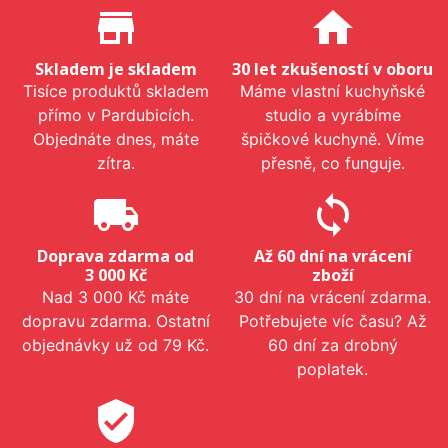
Proč nakupovat u nás?
store_mall_directory
home
Skladem je skladem
30 let zkušeností v oboru
Tisíce produktů skladem
Máme vlastní kuchyňské
přímo v Pardubicích.
studio a vyrábíme
Objednáte dnes, máte
špičkové kuchyně. Víme
zítra.
přesně, co funguje.
local_shipping
sync
Doprava zdarma od
Až 60 dní na vrácení
3 000 Kč
zboží
Nad 3 000 Kč máte
30 dní na vrácení zdarma.
dopravu zdarma. Ostatní
Potřebujete víc času? Až
objednávky už od 79 Kč.
60 dní za drobný
poplatek.
verified_user