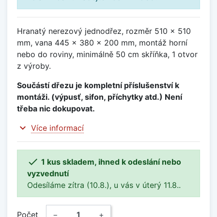
Hranatý nerezový jednodřez, rozměr 510 x 510
mm, vana 445 x 380 x 200 mm, montáž horní
nebo do roviny, minimálně 50 cm skříňka, 1 otvor
z výroby.
Součástí dřezu je kompletní příslušenství k
montáži. (výpusť, sifon, příchytky atd.) Není
třeba nic dokupovat.
expand_more
Více informací

1 kus skladem, ihned k odeslání nebo
vyzvednutí
Odesíláme zítra (10.8.), u vás v úterý 11.8..
Počet
−
+