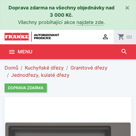
×
Doprava zdarma na všechny objednávky nad
3 000 Kč.
Všechny probíhající akce
najdete zde
.

shopping_cart
(0)
search

MENU
Domů
Kuchyňské dřezy
Granitové dřezy
Jednodřezy, kulaté dřezy
DOPRAVA ZDARMA