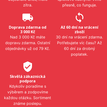
zítra.
přesně, co funguje.
local_shipping
sync
Doprava zdarma od
Až 60 dní na vrácení
3 000 Kč
zboží
Nad 3 000 Kč máte
30 dní na vrácení zdarma.
dopravu zdarma. Ostatní
Potřebujete víc času? Až
objednávky už od 79 Kč.
60 dní za drobný
poplatek.
verified_user
Skvělá zákaznická
podpora
Kdykoliv poradíme s
výběrem a zodpovíme
každou otázku. Sortiment
známe poslepu.