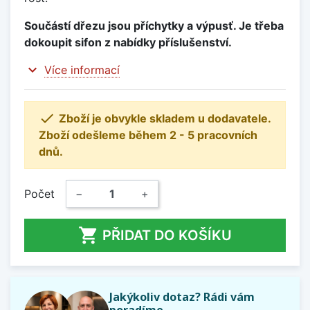
Součástí dřezu jsou příchytky a výpusť. Je třeba
dokoupit sifon z nabídky příslušenství.
expand_more
Více informací

Zboží je obvykle skladem u dodavatele.
Zboží odešleme během 2 - 5 pracovních
dnů.
Počet
−
+

PŘIDAT DO KOŠÍKU
Jakýkoliv dotaz? Rádi vám