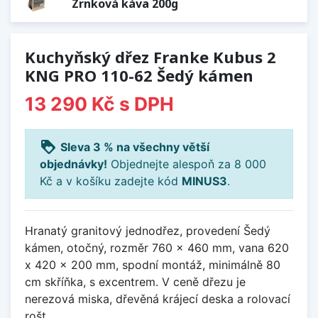
Zrnková káva 200g
Kuchyňský dřez Franke Kubus 2
KNG PRO 110-62 Šedý kámen
13 290 Kč
s DPH
loyalty
Sleva 3 % na všechny větší
objednávky!
Objednejte alespoň za 8 000
Kč a v košíku zadejte kód
MINUS3
.
Hranatý granitový jednodřez, provedení Šedý
kámen, otočný, rozměr 760 x 460 mm, vana 620
x 420 x 200 mm, spodní montáž, minimálně 80
cm skříňka, s excentrem. V ceně dřezu je
nerezová miska, dřevěná krájecí deska a rolovací
rošt.