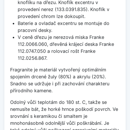
knoflíku na dřezu. Knoflík excentru v
provedení nerez (133.0391.835). Knoflík v
provedení chrom lze dokoupit.
Baterie a ovladač excentru se montuje do
pracovní desky.
V ceně dřezu je nerezová miska Franke
112.0066.060, dřevěná krájecí deska Franke
112.0747.050 a rolovací rošt Franke
112.0256.867.
Fragranite je materiál vytvořený optimálním
spojením drcené žuly (80%) a akrylu (20%).
Snadno se udržuje i při zachování charakteru
přírodního kamene.
Odolný vůči teplotám do 180 st. C, takže se
nemusíte bát, že horké hrnce poškodí povrch. Ve
srovnání s keramikou či smaltem je
mnohonásobně odolnější vůči poškrábání. Je