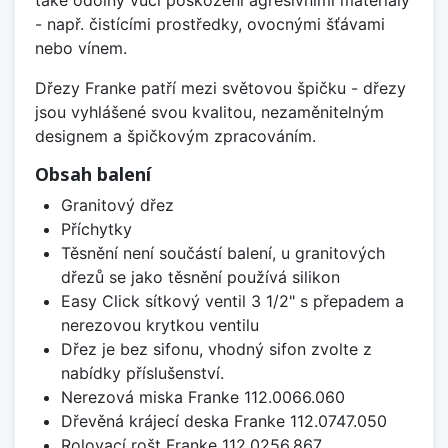
také odolný vůči poškození agresivními materiály
- např. čistícími prostředky, ovocnými šťávami
nebo vínem.
Dřezy Franke patří mezi světovou špičku - dřezy
jsou vyhlášené svou kvalitou, nezaměnitelným
designem a špičkovým zpracováním.
Obsah balení
Granitový dřez
Příchytky
Těsnění není součástí balení, u granitových
dřezů se jako těsnění používá silikon
Easy Click sítkový ventil 3 1/2" s přepadem a
nerezovou krytkou ventilu
Dřez je bez sifonu, vhodný sifon zvolte z
nabídky příslušenství.
Nerezová miska Franke 112.0066.060
Dřevěná krájecí deska Franke 112.0747.050
Rolovací rošt Franke 112.0256.867