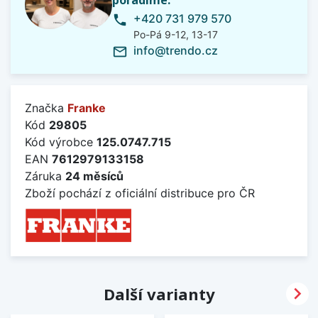
poradíme.
+420 731 979 570
phone
Po-Pá 9-12, 13-17
info@trendo.cz
mail_outline
Značka
Franke
Kód
29805
Kód výrobce
125.0747.715
EAN
7612979133158
Záruka
24 měsíců
Zboží pochází z oficiální distribuce pro ČR

Další varianty