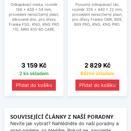
Odkapávací miska, rozměr
Posuvný odkapávací tác,
156 x 439 x 54 mm,
rozměr 326 x 440 x 22 mm,
provedení nerez/černý plast,
provedení nerez/černý plast,
děrované dno, pro dřezy
pro dřezy Franke CMX, BXX,
Franke FSG, KNG, KNG PRO
BXX PRO, KNG, KNG PRO.
110, MRG 610-60 CARE.
Cena
Cena
3 159 Kč
2 829 Kč
2 ks skladem
Běžně skladem
Přidat do košíku
Přidat do košíku
SOUVISEJÍCÍ ČLÁNKY Z NAŠÍ PORADNY
Nevíte jak vybrat? Nahlédněte do naší poradny a
snad najdete, co hledáte. Pokud ne, zavolejte