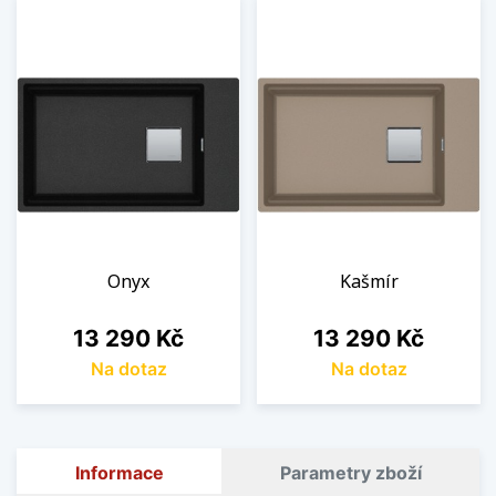
Onyx
Kašmír
Cena
Cena
13 290 Kč
13 290 Kč
Na dotaz
Na dotaz
Informace
Parametry zboží