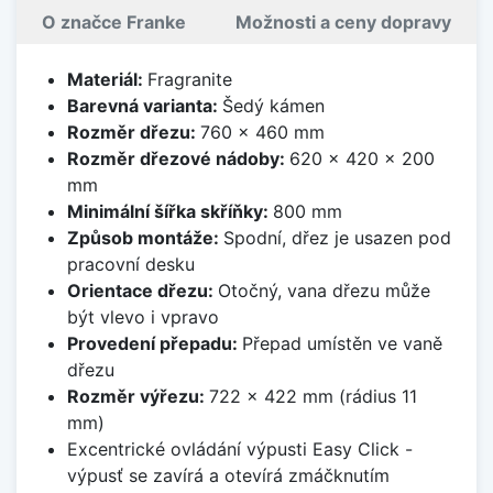
O značce Franke
Možnosti a ceny dopravy
Materiál:
Fragranite
Barevná varianta:
Šedý kámen
Rozměr dřezu:
760 x 460 mm
Rozměr dřezové nádoby:
620 x 420 x 200
mm
Minimální šířka skříňky:
800 mm
Způsob montáže:
Spodní, dřez je usazen pod
pracovní desku
Orientace dřezu:
Otočný, vana dřezu může
být vlevo i vpravo
Provedení přepadu:
Přepad umístěn ve vaně
dřezu
Rozměr výřezu:
722 x 422 mm (rádius 11
mm)
Excentrické ovládání výpusti Easy Click -
výpusť se zavírá a otevírá zmáčknutím