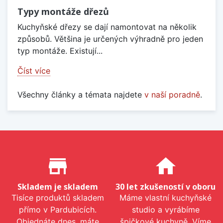
Typy montáže dřezů
Kuchyňské dřezy se dají namontovat na několik
způsobů. Většina je určených výhradně pro jeden
typ montáže. Existují...
Číst více
Všechny články a témata najdete
v naší poradně
.
Proč nakupovat u nás?
store_mall_directory
home
Skladem je skladem
30 let zkušeností v oboru
Tisíce produktů skladem
Máme vlastní kuchyňské
přímo v Pardubicích.
studio a vyrábíme
Objednáte dnes, máte
špičkové kuchyně. Víme