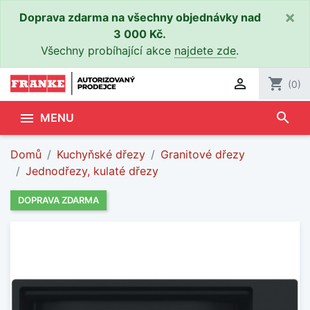
×
Doprava zdarma na všechny objednávky nad
3 000 Kč.
Všechny probíhající akce
najdete zde
.

shopping_cart
(0)
search

MENU
Domů
Kuchyňské dřezy
Granitové dřezy
Jednodřezy, kulaté dřezy
DOPRAVA ZDARMA