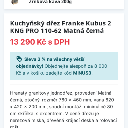
Zrnková káva 200g
Kuchyňský dřez Franke Kubus 2
KNG PRO 110-62 Matná černá
13 290 Kč
s DPH
loyalty
Sleva 3 % na všechny větší
objednávky!
Objednejte alespoň za 8 000
Kč a v košíku zadejte kód
MINUS3
.
Hranatý granitový jednodřez, provedení Matná
černá, otočný, rozměr 760 x 460 mm, vana 620
x 420 x 200 mm, spodní montáž, minimálně 80
cm skříňka, s excentrem. V ceně dřezu je
nerezová miska, dřevěná krájecí deska a rolovací
rošt.