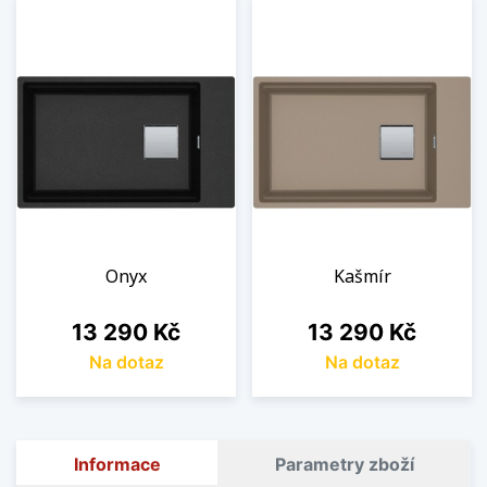
Onyx
Kašmír
Cena
Cena
13 290 Kč
13 290 Kč
Na dotaz
Na dotaz
Informace
Parametry zboží