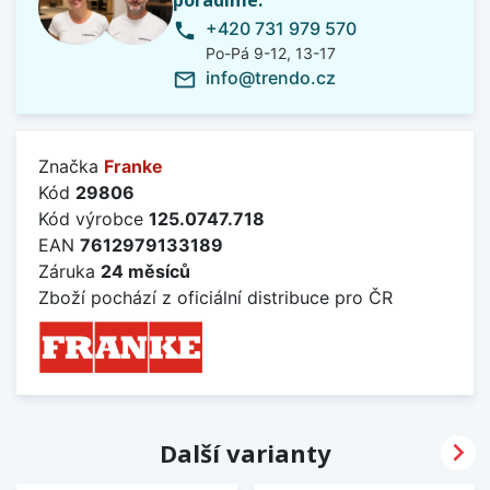
poradíme.
+420 731 979 570
phone
Po-Pá 9-12, 13-17
info@trendo.cz
mail_outline
Značka
Franke
Kód
29806
Kód výrobce
125.0747.718
EAN
7612979133189
Záruka
24 měsíců
Zboží pochází z oficiální distribuce pro ČR

Další varianty