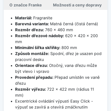
O značce Franke
Možnosti a ceny dopravy
Materiál:
Fragranite
Barevná varianta:
Matná černá (čistá černá)
Rozměr dřezu:
760 x 460 mm
Rozměr dřezové nádoby:
620 x 420 x 200
mm
Minimální šířka skříňky:
800 mm
Způsob montáže:
Spodní, dřez je usazen pod
pracovní desku
Orientace dřezu:
Otočný, vana dřezu může
být vlevo i vpravo
Provedení přepadu:
Přepad umístěn ve vaně
dřezu
Rozměr výřezu:
722 x 422 mm (rádius 11
mm)
Excentrické ovládání výpusti Easy Click -
výpusť se zavírá a otevírá zmáčknutím