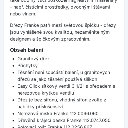
také odolný vůči poškození agresivními materiály
- např. čistícími prostředky, ovocnými šťávami
nebo vínem.
Dřezy Franke patří mezi světovou špičku - dřezy
jsou vyhlášené svou kvalitou, nezaměnitelným
designem a špičkovým zpracováním.
Obsah balení
Granitový dřez
Příchytky
Těsnění není součástí balení, u granitových
dřezů se jako těsnění používá silikon
Easy Click sítkový ventil 3 1/2" s přepadem a
nerezovou krytkou ventilu
Dřez je bez sifonu, vhodný sifon zvolte z
nabídky příslušenství.
Nerezová miska Franke 112.0066.060
Dřevěná krájecí deska Franke 112.0747.050
Rolovací rošt Franke 112.0256.867