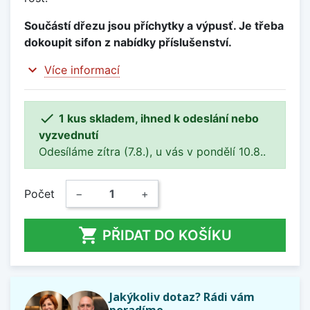
Součástí dřezu jsou příchytky a výpusť. Je třeba
dokoupit sifon z nabídky příslušenství.
expand_more
Více informací

1 kus skladem, ihned k odeslání nebo
vyzvednutí
Odesíláme zítra (7.8.), u vás v pondělí 10.8..
Počet
−
+

PŘIDAT DO KOŠÍKU
Jakýkoliv dotaz? Rádi vám