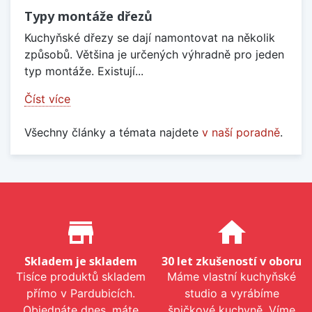
Typy montáže dřezů
Kuchyňské dřezy se dají namontovat na několik
způsobů. Většina je určených výhradně pro jeden
typ montáže. Existují...
Číst více
Všechny články a témata najdete
v naší poradně
.
Proč nakupovat u nás?
store_mall_directory
home
Skladem je skladem
30 let zkušeností v oboru
Tisíce produktů skladem
Máme vlastní kuchyňské
přímo v Pardubicích.
studio a vyrábíme
Objednáte dnes, máte
špičkové kuchyně. Víme