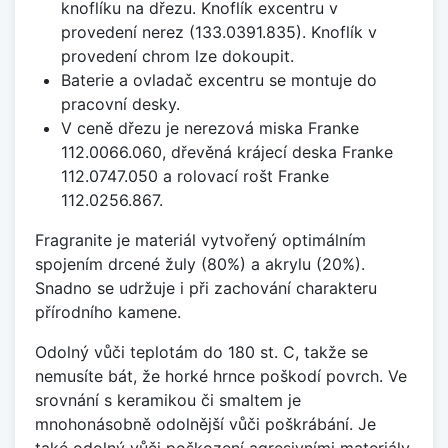
knoflíku na dřezu. Knoflík excentru v
provedení nerez (133.0391.835). Knoflík v
provedení chrom lze dokoupit.
Baterie a ovladač excentru se montuje do
pracovní desky.
V ceně dřezu je nerezová miska Franke
112.0066.060, dřevěná krájecí deska Franke
112.0747.050 a rolovací rošt Franke
112.0256.867.
Fragranite je materiál vytvořený optimálním
spojením drcené žuly (80%) a akrylu (20%).
Snadno se udržuje i při zachování charakteru
přírodního kamene.
Odolný vůči teplotám do 180 st. C, takže se
nemusíte bát, že horké hrnce poškodí povrch. Ve
srovnání s keramikou či smaltem je
mnohonásobně odolnější vůči poškrábání. Je