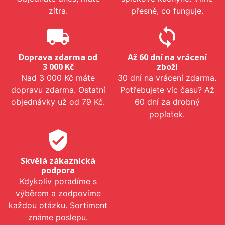
zítra.
přesně, co funguje.
local_shipping
sync
Doprava zdarma od
Až 60 dní na vrácení
3 000 Kč
zboží
Nad 3 000 Kč máte
30 dní na vrácení zdarma.
dopravu zdarma. Ostatní
Potřebujete víc času? Až
objednávky už od 79 Kč.
60 dní za drobný
poplatek.
verified_user
Skvělá zákaznická
podpora
Kdykoliv poradíme s
výběrem a zodpovíme
každou otázku. Sortiment
známe poslepu.