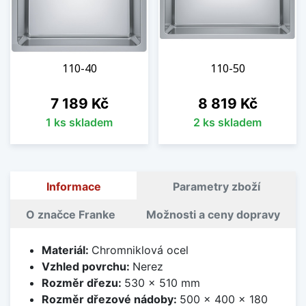
110-40
110-50
Cena
Cena
7 189 Kč
8 819 Kč
1 ks skladem
2 ks skladem
Informace
Parametry zboží
O značce Franke
Možnosti a ceny dopravy
Materiál:
Chromniklová ocel
Vzhled povrchu:
Nerez
Rozměr dřezu:
530 x 510 mm
Rozměr dřezové nádoby:
500 x 400 x 180