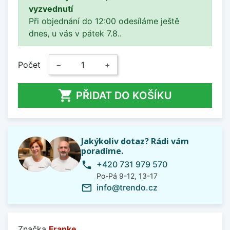
vyzvednutí
Při objednání do 12:00 odesíláme ještě
dnes, u vás v pátek 7.8..
Počet
−
+

PŘIDAT DO KOŠÍKU
Jakýkoliv dotaz? Rádi vám
poradíme.
+420 731 979 570
phone
Po-Pá 9-12, 13-17
info@trendo.cz
mail_outline
Značka
Franke