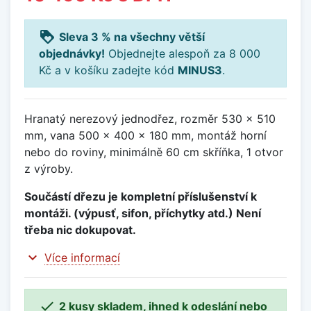
loyalty
Sleva 3 % na všechny větší
objednávky!
Objednejte alespoň za 8 000
Kč a v košíku zadejte kód
MINUS3
.
Hranatý nerezový jednodřez, rozměr 530 x 510
mm, vana 500 x 400 x 180 mm, montáž horní
nebo do roviny, minimálně 60 cm skříňka, 1 otvor
z výroby.
Součástí dřezu je kompletní příslušenství k
montáži. (výpusť, sifon, příchytky atd.) Není
třeba nic dokupovat.
expand_more
Více informací

2 kusy skladem, ihned k odeslání nebo