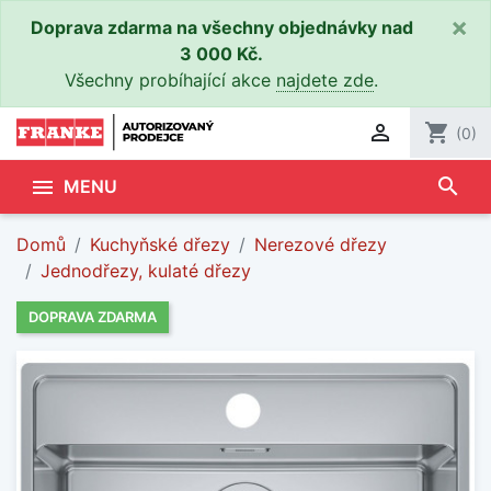
×
Doprava zdarma na všechny objednávky nad
3 000 Kč.
Všechny probíhající akce
najdete zde
.

shopping_cart
(0)
search

MENU
Domů
Kuchyňské dřezy
Nerezové dřezy
Jednodřezy, kulaté dřezy
DOPRAVA ZDARMA