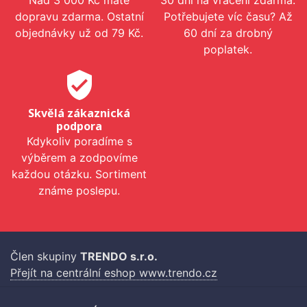
Nad 3 000 Kč máte
30 dní na vrácení zdarma.
dopravu zdarma. Ostatní
Potřebujete víc času? Až
objednávky už od 79 Kč.
60 dní za drobný
poplatek.
verified_user
Skvělá zákaznická
podpora
Kdykoliv poradíme s
výběrem a zodpovíme
každou otázku. Sortiment
známe poslepu.
Člen skupiny
TRENDO s.r.o.
Přejít na centrální eshop www.trendo.cz