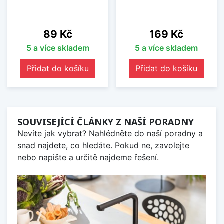
Cena
Cena
89 Kč
169 Kč
5 a více skladem
5 a více skladem
Přidat do košíku
Přidat do košíku
SOUVISEJÍCÍ ČLÁNKY Z NAŠÍ PORADNY
Nevíte jak vybrat? Nahlédněte do naší poradny a
snad najdete, co hledáte. Pokud ne, zavolejte
nebo napište a určitě najdeme řešení.