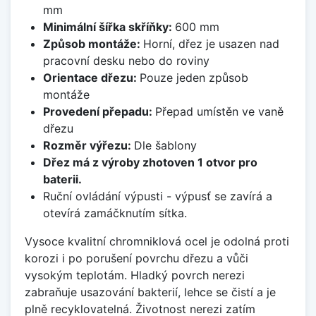
mm
Minimální šířka skříňky:
600 mm
Způsob montáže:
Horní, dřez je usazen nad
pracovní desku nebo do roviny
Orientace dřezu:
Pouze jeden způsob
montáže
Provedení přepadu:
Přepad umístěn ve vaně
dřezu
Rozměr výřezu:
Dle šablony
Dřez má z výroby zhotoven 1 otvor pro
baterii.
Ruční ovládání výpusti - výpusť se zavírá a
otevírá zamáčknutím sítka.
Vysoce kvalitní chromniklová ocel je odolná proti
korozi i po porušení povrchu dřezu a vůči
vysokým teplotám. Hladký povrch nerezi
zabraňuje usazování bakterií, lehce se čistí a je
plně recyklovatelná. Životnost nerezi zatím