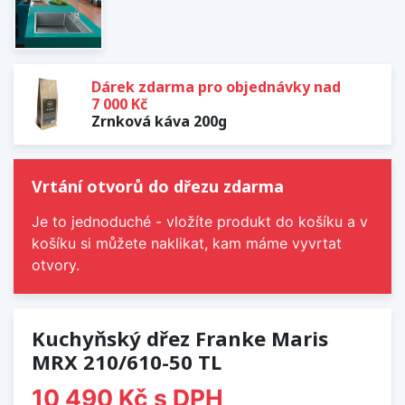
Dárek zdarma pro objednávky nad
7 000 Kč
Zrnková káva 200g
Vrtání otvorů do dřezu zdarma
Je to jednoduché - vložíte produkt do košíku a v
košíku si můžete naklikat, kam máme vyvrtat
otvory.
Kuchyňský dřez Franke Maris
MRX 210/610-50 TL
10 490 Kč
s DPH