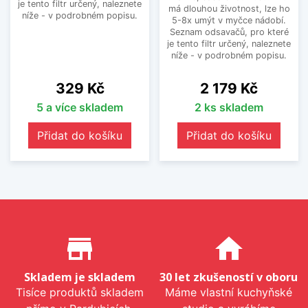
je tento filtr určený, naleznete
má dlouhou životnost, lze ho
níže - v podrobném popisu.
5-8x umýt v myčce nádobí.
Seznam odsavačů, pro které
je tento filtr určený, naleznete
níže - v podrobném popisu.
Cena
Cena
329 Kč
2 179 Kč
5 a více skladem
2 ks skladem
Přidat do košíku
Přidat do košíku
Proč nakupovat u nás?
store_mall_directory
home
Skladem je skladem
30 let zkušeností v oboru
Tisíce produktů skladem
Máme vlastní kuchyňské