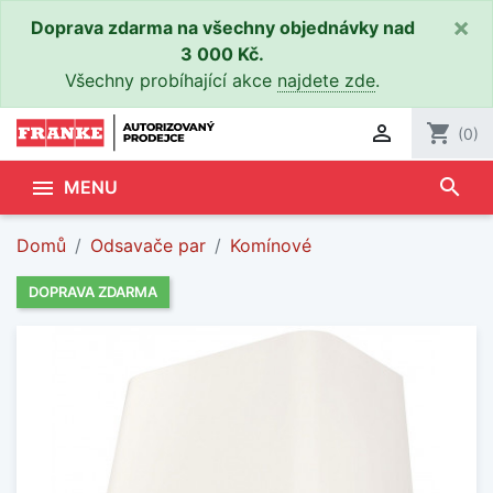
×
Doprava zdarma na všechny objednávky nad
3 000 Kč.
Všechny probíhající akce
najdete zde
.

shopping_cart
(0)
search

MENU
Domů
Odsavače par
Komínové
DOPRAVA ZDARMA