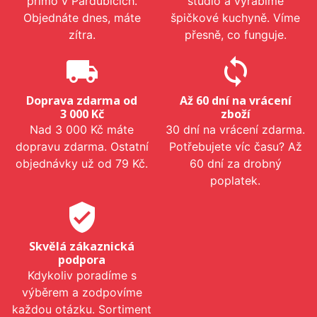
přímo v Pardubicích.
studio a vyrábíme
Objednáte dnes, máte
špičkové kuchyně. Víme
zítra.
přesně, co funguje.
local_shipping
sync
Doprava zdarma od
Až 60 dní na vrácení
3 000 Kč
zboží
Nad 3 000 Kč máte
30 dní na vrácení zdarma.
dopravu zdarma. Ostatní
Potřebujete víc času? Až
objednávky už od 79 Kč.
60 dní za drobný
poplatek.
verified_user
Skvělá zákaznická
podpora
Kdykoliv poradíme s
výběrem a zodpovíme
každou otázku. Sortiment