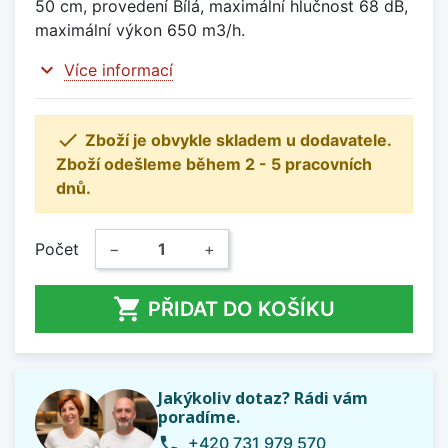
50 cm, provedení Bílá, maximální hlučnost 68 dB,
maximální výkon 650 m3/h.
expand_more
Více informací

Zboží je obvykle skladem u dodavatele.
Zboží odešleme během 2 - 5 pracovních
dnů.
Počet
−
+

PŘIDAT DO KOŠÍKU
Jakýkoliv dotaz? Rádi vám
poradíme.
+420 731 979 570
phone