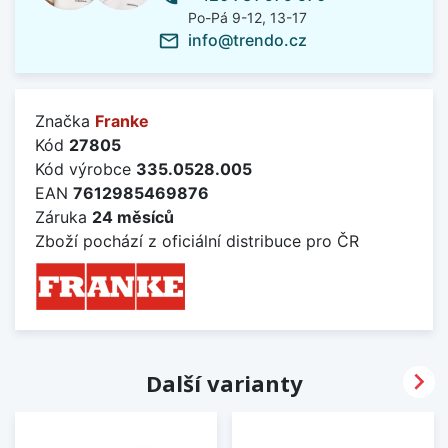
Po-Pá 9-12, 13-17
info@trendo.cz
mail_outline
Značka
Franke
Kód
27805
Kód výrobce
335.0528.005
EAN
7612985469876
Záruka
24 měsíců
Zboží pochází z oficiální distribuce pro ČR

Další varianty