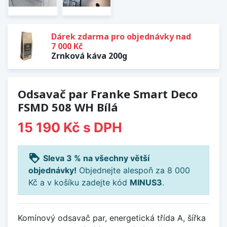
Dárek zdarma pro objednávky nad
7 000 Kč
Zrnková káva 200g
Odsavač par Franke Smart Deco
FSMD 508 WH Bílá
15 190 Kč
s DPH
loyalty
Sleva 3 % na všechny větší
objednávky!
Objednejte alespoň za 8 000
Kč a v košíku zadejte kód
MINUS3
.
Komínový odsavač par, energetická třída A, šířka