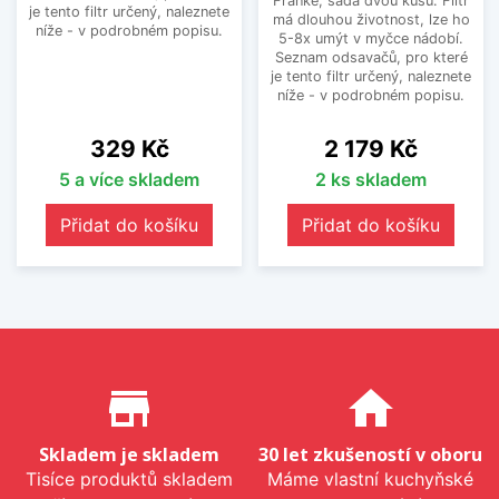
Franke, sada dvou kusů. Filtr
je tento filtr určený, naleznete
má dlouhou životnost, lze ho
níže - v podrobném popisu.
5-8x umýt v myčce nádobí.
Seznam odsavačů, pro které
je tento filtr určený, naleznete
níže - v podrobném popisu.
Cena
Cena
329 Kč
2 179 Kč
5 a více skladem
2 ks skladem
Přidat do košíku
Přidat do košíku
Proč nakupovat u nás?
store_mall_directory
home
Skladem je skladem
30 let zkušeností v oboru
Tisíce produktů skladem
Máme vlastní kuchyňské