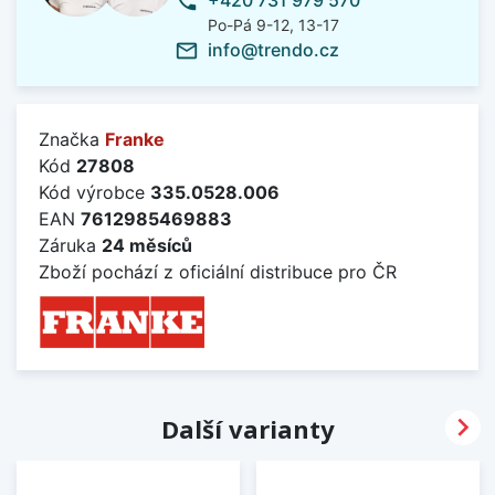
phone
Po-Pá 9-12, 13-17
info@trendo.cz
mail_outline
Značka
Franke
Kód
27808
Kód výrobce
335.0528.006
EAN
7612985469883
Záruka
24 měsíců
Zboží pochází z oficiální distribuce pro ČR

Další varianty