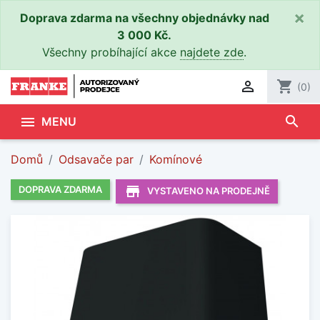
×
Doprava zdarma na všechny objednávky nad
3 000 Kč.
Všechny probíhající akce
najdete zde
.

shopping_cart
(0)
search

MENU
Domů
Odsavače par
Komínové
store_mall_directory
DOPRAVA ZDARMA
VYSTAVENO NA PRODEJNĚ