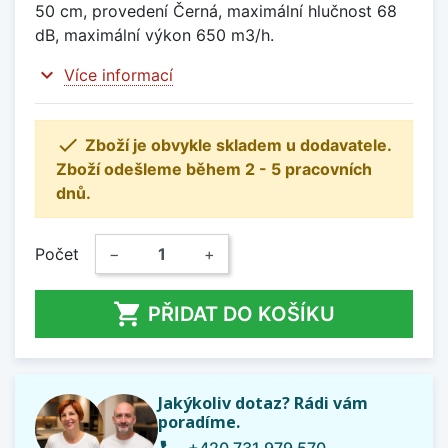
50 cm, provedení Černá, maximální hlučnost 68
dB, maximální výkon 650 m3/h.
expand_more
Více informací

Zboží je obvykle skladem u dodavatele.
Zboží odešleme během 2 - 5 pracovních
dnů.
Počet
−
+

PŘIDAT DO KOŠÍKU
Jakýkoliv dotaz? Rádi vám
poradíme.
+420 731 979 570