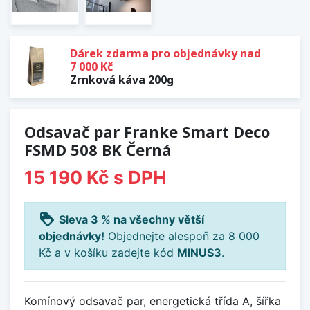
Dárek zdarma pro objednávky nad
7 000 Kč
Zrnková káva 200g
Odsavač par Franke Smart Deco
FSMD 508 BK Černá
15 190 Kč
s DPH
loyalty
Sleva 3 % na všechny větší
objednávky!
Objednejte alespoň za 8 000
Kč a v košíku zadejte kód
MINUS3
.
Komínový odsavač par, energetická třída A, šířka