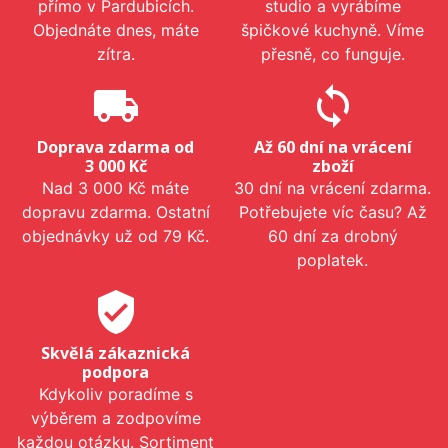
přímo v Pardubicích.
studio a vyrábíme
Objednáte dnes, máte
špičkové kuchyně. Víme
zítra.
přesně, co funguje.
local_shipping
sync
Doprava zdarma od
Až 60 dní na vrácení
3 000 Kč
zboží
Nad 3 000 Kč máte
30 dní na vrácení zdarma.
dopravu zdarma. Ostatní
Potřebujete víc času? Až
objednávky už od 79 Kč.
60 dní za drobný
poplatek.
verified_user
Skvělá zákaznická
podpora
Kdykoliv poradíme s
výběrem a zodpovíme
každou otázku. Sortiment