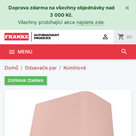
×
Doprava zdarma na všechny objednávky nad
3 000 Kč.
Všechny probíhající akce
najdete zde
.

shopping_cart
(0)
search

MENU
Domů
Odsavače par
Komínové
DOPRAVA ZDARMA