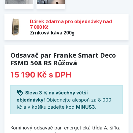
Dárek zdarma pro objednávky nad
7 000 Kč
Zrnková káva 200g
Odsavač par Franke Smart Deco
FSMD 508 RS Růžová
15 190 Kč
s DPH
loyalty
Sleva 3 % na všechny větší
objednávky!
Objednejte alespoň za 8 000
Kč a v košíku zadejte kód
MINUS3
.
Komínový odsavač par, energetická třída A, šířka