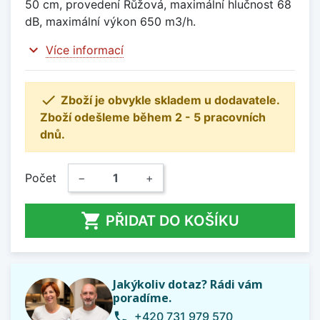
50 cm, provedení Růžová, maximální hlučnost 68
dB, maximální výkon 650 m3/h.
expand_more
Více informací

Zboží je obvykle skladem u dodavatele.
Zboží odešleme během 2 - 5 pracovních
dnů.
Počet
−
+

PŘIDAT DO KOŠÍKU
Jakýkoliv dotaz? Rádi vám
poradíme.
+420 731 979 570
phone