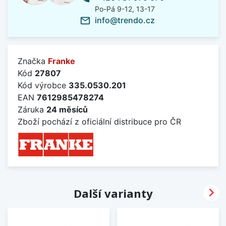
Po-Pá 9-12, 13-17
info@trendo.cz
mail_outline
Značka
Franke
Kód
27807
Kód výrobce
335.0530.201
EAN
7612985478274
Záruka
24 měsíců
Zboží pochází z oficiální distribuce pro ČR

Další varianty