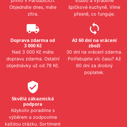
přímo v Pardubicích.
studio a vyrábíme
Objednáte dnes, máte
špičkové kuchyně. Víme
zítra.
přesně, co funguje.
local_shipping
sync
Doprava zdarma od
Až 60 dní na vrácení
3 000 Kč
zboží
Nad 3 000 Kč máte
30 dní na vrácení zdarma.
dopravu zdarma. Ostatní
Potřebujete víc času? Až
objednávky už od 79 Kč.
60 dní za drobný
poplatek.
verified_user
Skvělá zákaznická
podpora
Kdykoliv poradíme s
výběrem a zodpovíme
každou otázku. Sortiment