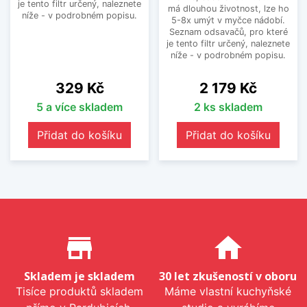
je tento filtr určený, naleznete
má dlouhou životnost, lze ho
níže - v podrobném popisu.
5-8x umýt v myčce nádobí.
Seznam odsavačů, pro které
je tento filtr určený, naleznete
níže - v podrobném popisu.
Cena
Cena
329 Kč
2 179 Kč
5 a více skladem
2 ks skladem
Přidat do košíku
Přidat do košíku
Proč nakupovat u nás?
store_mall_directory
home
Skladem je skladem
30 let zkušeností v oboru
Tisíce produktů skladem
Máme vlastní kuchyňské