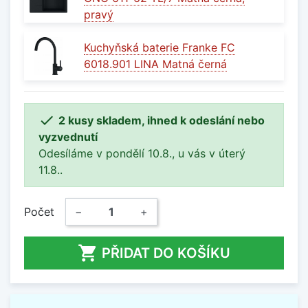
pravý
Kuchyňská baterie Franke FC
6018.901 LINA Matná černá

2 kusy skladem, ihned k odeslání nebo
vyzvednutí
Odesíláme v pondělí 10.8., u vás v úterý
11.8..
Počet
−
+

PŘIDAT DO KOŠÍKU