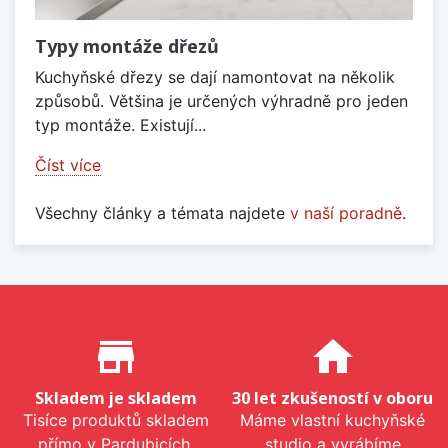
Typy montáže dřezů
Kuchyňské dřezy se dají namontovat na několik
způsobů. Většina je určených výhradně pro jeden
typ montáže. Existují...
Číst více
Všechny články a témata najdete
v naší poradně
.
Proč nakupovat u nás?
store_mall_directory
home
Skladem je skladem
30 let zkušeností v oboru
Tisíce produktů skladem
Máme vlastní kuchyňské
přímo v Pardubicích.
studio a vyrábíme