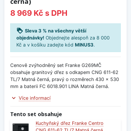
černá)
8 969 Kč
s DPH
loyalty
Sleva 3 % na všechny větší
objednávky!
Objednejte alespoň za 8 000
Kč a v košíku zadejte kód
MINUS3
.
Cenově zvýhodněný set Franke G269MČ
obsahuje granitový dřez s odkapem CNG 611-62
TL/7 Matná černá, pravý o rozměrech 430 x 530
mm a baterii FC 6018.901 LINA Matná černá.
expand_more
Více informací
Tento set obsahuje
Kuchyňský dřez Franke Centro
CNG 611-62 TL/7 Matná černá,