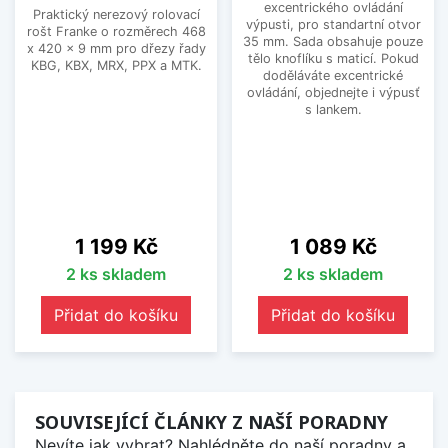
excentrického ovládání
Praktický nerezový rolovací
výpusti, pro standartní otvor
rošt Franke o rozměrech 468
35 mm. Sada obsahuje pouze
x 420 x 9 mm pro dřezy řady
tělo knoflíku s maticí. Pokud
KBG, KBX, MRX, PPX a MTK.
doděláváte excentrické
ovládání, objednejte i výpusť
s lankem.
Cena
Cena
1 199 Kč
1 089 Kč
2 ks skladem
2 ks skladem
Přidat do košíku
Přidat do košíku
SOUVISEJÍCÍ ČLÁNKY Z NAŠÍ PORADNY
Nevíte jak vybrat? Nahlédněte do naší poradny a