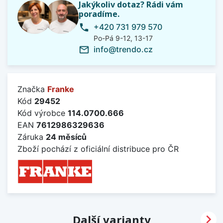
Jakýkoliv dotaz? Rádi vám
poradíme.
+420 731 979 570
phone
Po-Pá 9-12, 13-17
info@trendo.cz
mail_outline
Značka
Franke
Kód
29452
Kód výrobce
114.0700.666
EAN
7612986329636
Záruka
24 měsíců
Zboží pochází z oficiální distribuce pro ČR

Další varianty