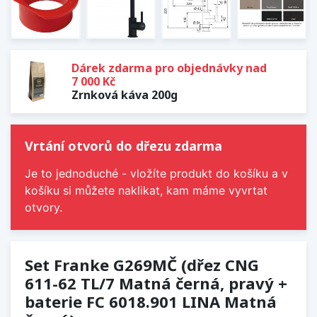
Dárek zdarma pro objednávky nad
7 000 Kč
Zrnková káva 200g
Vrtání otvorů do dřezu zdarma
Je to jednoduché - vložíte produkt do košíku a v
košíku si můžete naklikat, kam máme vyvrtat
otvory.
Set Franke G269MČ (dřez CNG
611-62 TL/7 Matná černá, pravý +
baterie FC 6018.901 LINA Matná