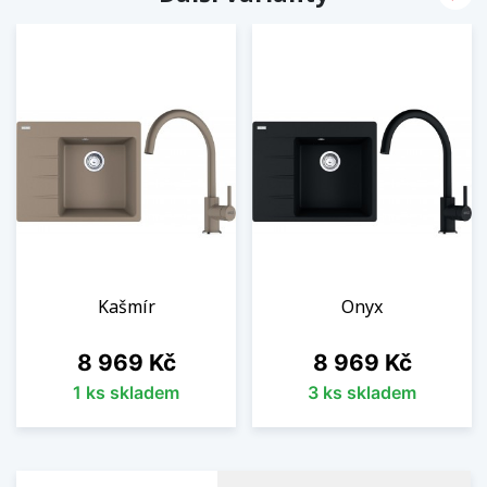
Kašmír
Onyx
Cena
Cena
8 969 Kč
8 969 Kč
1 ks skladem
3 ks skladem