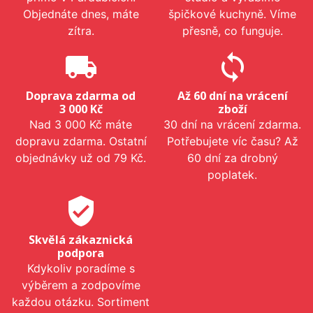
Objednáte dnes, máte
špičkové kuchyně. Víme
zítra.
přesně, co funguje.
local_shipping
sync
Doprava zdarma od
Až 60 dní na vrácení
3 000 Kč
zboží
Nad 3 000 Kč máte
30 dní na vrácení zdarma.
dopravu zdarma. Ostatní
Potřebujete víc času? Až
objednávky už od 79 Kč.
60 dní za drobný
poplatek.
verified_user
Skvělá zákaznická
podpora
Kdykoliv poradíme s
výběrem a zodpovíme
každou otázku. Sortiment