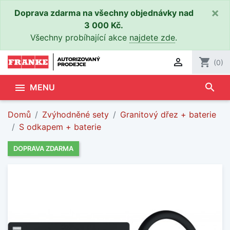
×
Doprava zdarma na všechny objednávky nad
3 000 Kč.
Všechny probíhající akce
najdete zde
.

shopping_cart
(0)
search

MENU
Domů
Zvýhodněné sety
Granitový dřez + baterie
S odkapem + baterie
DOPRAVA ZDARMA