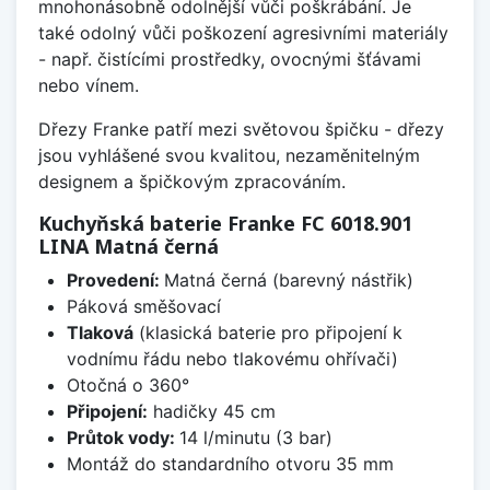
mnohonásobně odolnější vůči poškrábání. Je
také odolný vůči poškození agresivními materiály
- např. čistícími prostředky, ovocnými šťávami
nebo vínem.
Dřezy Franke patří mezi světovou špičku - dřezy
jsou vyhlášené svou kvalitou, nezaměnitelným
designem a špičkovým zpracováním.
Kuchyňská baterie Franke FC 6018.901
LINA Matná černá
Provedení:
Matná černá (barevný nástřik)
Páková směšovací
Tlaková
(klasická baterie pro připojení k
vodnímu řádu nebo tlakovému ohřívači)
Otočná o 360°
Připojení:
hadičky 45 cm
Průtok vody:
14 l/minutu (3 bar)
Montáž do standardního otvoru 35 mm