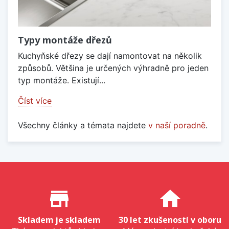
Typy montáže dřezů
Kuchyňské dřezy se dají namontovat na několik
způsobů. Většina je určených výhradně pro jeden
typ montáže. Existují...
Číst více
Všechny články a témata najdete
v naší poradně
.
Proč nakupovat u nás?
store_mall_directory
home
Skladem je skladem
30 let zkušeností v oboru