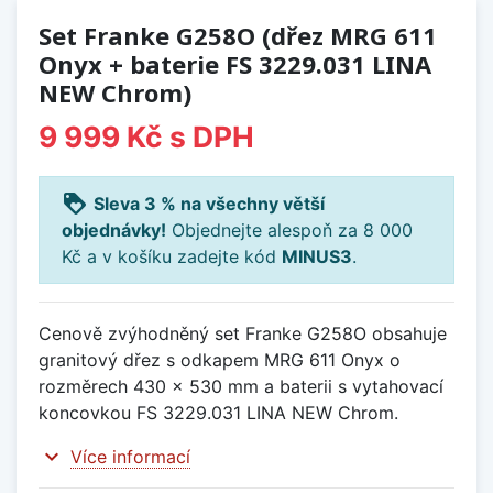
Set Franke G258O (dřez MRG 611
Onyx + baterie FS 3229.031 LINA
NEW Chrom)
9 999 Kč
s DPH
loyalty
Sleva 3 % na všechny větší
objednávky!
Objednejte alespoň za 8 000
Kč a v košíku zadejte kód
MINUS3
.
Cenově zvýhodněný set Franke G258O obsahuje
granitový dřez s odkapem MRG 611 Onyx o
rozměrech 430 x 530 mm a baterii s vytahovací
koncovkou FS 3229.031 LINA NEW Chrom.
expand_more
Více informací