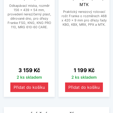
MTK
Odkapávací miska, rozměr
156 x 439 x 54 mm,
Praktický nerezový rolovací
provedení nerez/černý plast,
rošt Franke o rozměrech 468
děrované dno, pro dřezy
x 420 x 9 mm pro dřezy řady
Franke FSG, KNG, KNG PRO
KBG, KBX, MRX, PPX a MTK.
110, MRG 610-60 CARE.
Cena
Cena
3 159 Kč
1 199 Kč
2 ks skladem
2 ks skladem
Přidat do košíku
Přidat do košíku