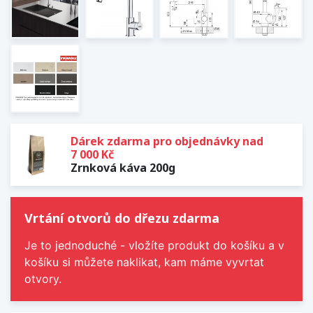
Dárek zdarma pro objednávky nad
7 000 Kč
Zrnková káva 200g
Vrtání otvorů do dřezu zdarma
Je to jednoduché - vložíte produkt do košíku a v
košíku si můžete naklikat, kam máme vyvrtat
otvory.