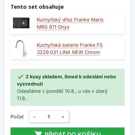
Tento set obsahuje
Kuchyňský dřez Franke Maris
MRG 611 Onyx
Kuchyňská baterie Franke FS
3229.031 LINA NEW Chrom

2 kusy skladem, ihned k odeslání nebo
vyzvednutí
Odesíláme v pondělí 10.8., u vás v úterý
11.8..
Počet
−
+

PŘIDAT DO KOŠÍKU