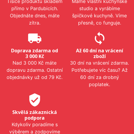
Tisíce produktů skladem
Máme vlastní kuchyňské
přímo v Pardubicích.
studio a vyrábíme
Objednáte dnes, máte
špičkové kuchyně. Víme
zítra.
přesně, co funguje.
local_shipping
sync
Doprava zdarma od
Až 60 dní na vrácení
3 000 Kč
zboží
Nad 3 000 Kč máte
30 dní na vrácení zdarma.
dopravu zdarma. Ostatní
Potřebujete víc času? Až
objednávky už od 79 Kč.
60 dní za drobný
poplatek.
verified_user
Skvělá zákaznická
podpora
Kdykoliv poradíme s
výběrem a zodpovíme