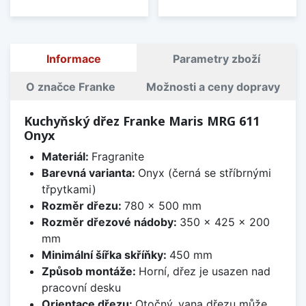
Informace
Parametry zboží
O značce Franke
Možnosti a ceny dopravy
Kuchyňský dřez Franke Maris MRG 611
Onyx
Materiál:
Fragranite
Barevná varianta:
Onyx (černá se stříbrnými
třpytkami)
Rozměr dřezu:
780 x 500 mm
Rozměr dřezové nádoby:
350 x 425 x 200
mm
Minimální šířka skříňky:
450 mm
Způsob montáže:
Horní, dřez je usazen nad
pracovní desku
Orientace dřezu:
Otočný, vana dřezu může