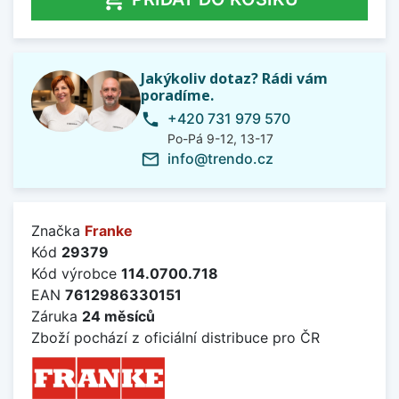
Jakýkoliv dotaz? Rádi vám
poradíme.
+420 731 979 570
phone
Po-Pá 9-12, 13-17
info@trendo.cz
mail_outline
Značka
Franke
Kód
29379
Kód výrobce
114.0700.718
EAN
7612986330151
Záruka
24 měsíců
Zboží pochází z oficiální distribuce pro ČR