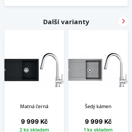

Další varianty
Matná černá
Šedý kámen
Cena
Cena
9 999 Kč
9 999 Kč
2 ks skladem
1 ks skladem