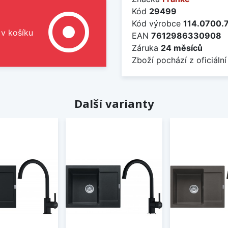
Kód
29499
adjust
Kód výrobce
114.0700.
 v košíku
EAN
7612986330908
Záruka
24 měsíců
Zboží pochází z oficiální
Další varianty