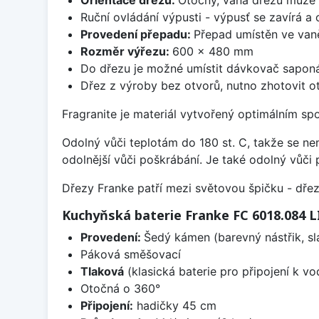
Ruční ovládání výpusti - výpusť se zavírá a
Provedení přepadu:
Přepad umístěn ve van
Rozměr výřezu:
600 x 480 mm
Do dřezu je možné umístit dávkovač saponá
Dřez z výroby bez otvorů, nutno zhotovit ot
Fragranite je materiál vytvořený optimálním sp
Odolný vůči teplotám do 180 st. C, takže se n
odolnější vůči poškrábání. Je také odolný vůči 
Dřezy Franke patří mezi světovou špičku - dř
Kuchyňská baterie Franke FC 6018.084 
Provedení:
Šedý kámen (barevný nástřik, s
Páková směšovací
Tlaková
(klasická baterie pro připojení k v
Otočná o 360°
Připojení:
hadičky 45 cm