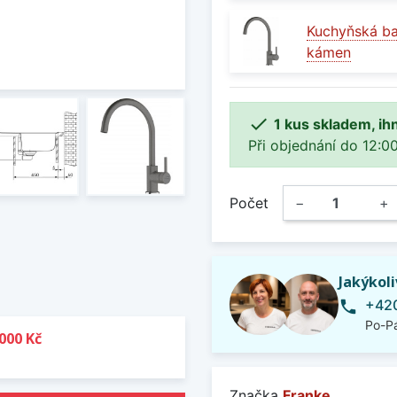
Kuchyňská ba
kámen

1 kus skladem, ih
Při objednání do 12:00
Počet
−
+
Jakýkol
+420
phone
Po-Pá
000 Kč
Značka
Franke