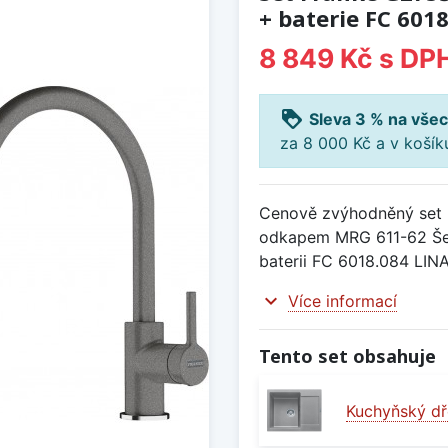
+ baterie FC 601
8 849 Kč
s DP
loyalty
Sleva 3 % na všec
za 8 000 Kč a v koší
Cenově zvýhodněný set 
odkapem MRG 611-62 Še
baterii FC 6018.084 LIN
expand_more
Více informací
Tento set obsahuje
Kuchyňský dř