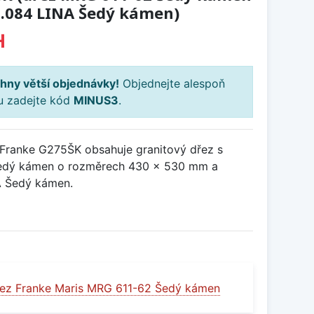
8.084 LINA Šedý kámen)
H
hny větší objednávky!
Objednejte alespoň
ku zadejte kód
MINUS3
.
Franke G275ŠK obsahuje granitový dřez s
dý kámen o rozměrech 430 x 530 mm a
A Šedý kámen.
ez Franke Maris MRG 611-62 Šedý kámen