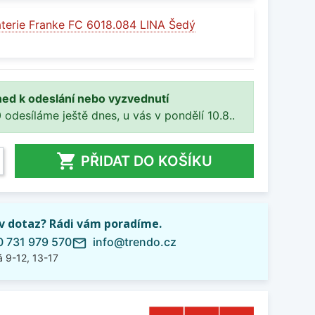
terie Franke FC 6018.084 LINA Šedý
ned k odeslání nebo vyzvednutí
 odesíláme ještě dnes, u vás v pondělí 10.8..

PŘIDAT DO KOŠÍKU
iv dotaz? Rádi vám poradíme.
 731 979 570
info@trendo.cz
mail_outline
 9-12, 13-17