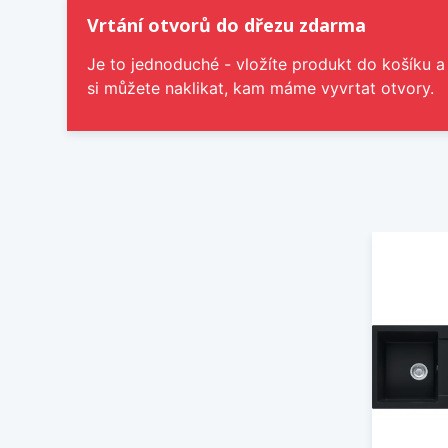
Vrtání otvorů do dřezu zdarma
Je to jednoduché - vložíte produkt do košíku a
si můžete naklikat, kam máme vyvrtat otvory.