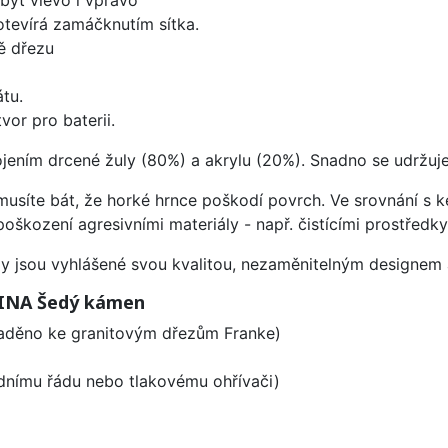
 otevírá zamáčknutím sítka.
ě dřezu
tu.
vor pro baterii.
ojením drcené žuly (80%) a akrylu (20%). Snadno se udržuje
emusíte bát, že horké hrnce poškodí povrch. Ve srovnání s
poškození agresivními materiály - např. čistícími prostřed
ezy jsou vyhlášené svou kvalitou, nezaměnitelným designe
LINA Šedý kámen
laděno ke granitovým dřezům Franke)
odnímu řádu nebo tlakovému ohřívači)