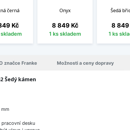
ná černá
Onyx
Šedá břid
na
Cena
Cena
849 Kč
8 849 Kč
8 849
s skladem
1 ks skladem
1 ks skl
O značce Franke
Možnosti a ceny dopravy
62 Šedý kámen
0 mm
d pracovní desku
být vlevo i vpravo