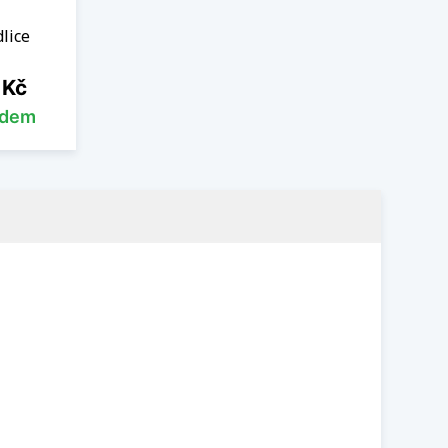
lice
 Kč
adem