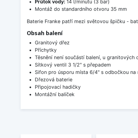
Průtok vody:
14 l/minutu (3 bar)
Montáž do standardního otvoru 35 mm
Baterie Franke patří mezi světovou špičku - b
Obsah balení
Granitový dřez
Příchytky
Těsnění není součástí balení, u granitových 
Sítkový ventil 3 1/2" s přepadem
Sifon pro úsporu místa 6/4" s odbočkou na
Dřezová baterie
Připojovací hadičky
Montážní balíček