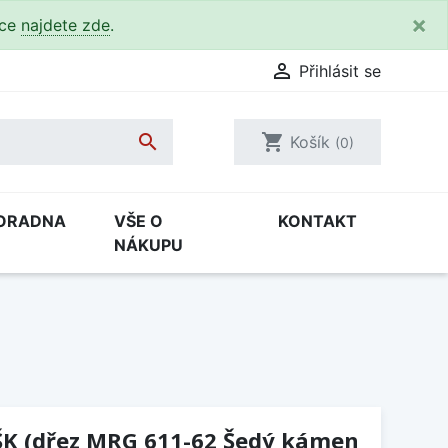
×
kce
najdete zde
.

Přihlásit se

shopping_cart
Košík
(0)
ORADNA
VŠE O
KONTAKT
NÁKUPU
ŠK (dřez MRG 611-62 Šedý kámen