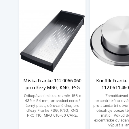
Miska Franke 112.0066.060
Knoflík Franke 
pro dřezy MRG, KNG, FSG
112.0611.460
Odkapávací miska, rozměr 156 x
Zamačkávací 
439 x 54 mm, provedení nerez/
excentrického ovlá
černý plast, děrované dno, pro
pro standartní otvo
dřezy Franke FSG, KNG, KNG
obsahuje pouze těl
PRO 110, MRG 610-60 CARE.
maticí. Pokud d
excentrické ovládání
výpusť s la