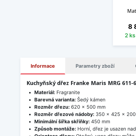
Mat
Ce
8 
2 k
Informace
Parametry zboží
Kuchyňský dřez Franke Maris MRG 611-
Materiál:
Fragranite
Barevná varianta:
Šedý kámen
Rozměr dřezu:
620 x 500 mm
Rozměr dřezové nádoby:
350 x 425 x 20
Minimální šířka skříňky:
450 mm
Způsob montáže:
Horní, dřez je usazen na
Orientace dřezu:
Otočný, vana dřezu může 