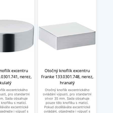
noflík excentru
Otočný knoflík excentru
Oto
.0301.741, nerez,
Franke 133.0301.748, nerez,
Frank
kulatý
hranatý
flík excentrického
Otočný knoflík excentrického
Otoč
usti, pro standartní
ovládání výpusti, pro standartní
ovládá
mm. Sada obsahuje
otvor 35 mm. Sada obsahuje
mm. 
 knoflíku s maticí.
pouze tělo knoflíku s maticí.
k
láváte excentrické
Pokud doděláváte excentrické
doděl
bjednejte i výpusť s
ovládání, objednejte i výpusť s
obje