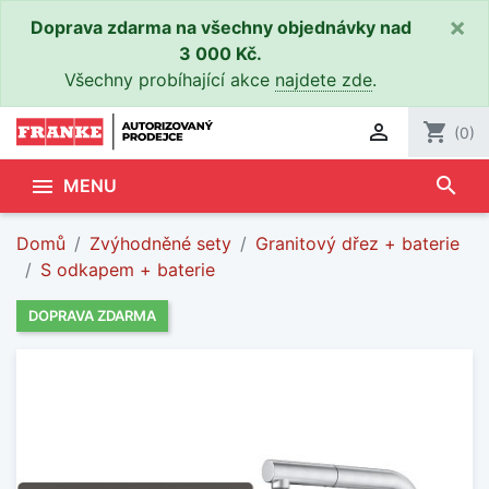
×
Doprava zdarma na všechny objednávky nad
3 000 Kč.
Všechny probíhající akce
najdete zde
.

shopping_cart
(0)
search

MENU
Domů
Zvýhodněné sety
Granitový dřez + baterie
S odkapem + baterie
DOPRAVA ZDARMA