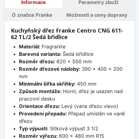
Informace
Parametry zboží
O značce Franke
Možnosti a ceny dopravy
Kuchyňský dřez Franke Centro CNG 611-
62 TL/2 Šedá břidlice
Materiál:
Fragranite
Barevná varianta:
Šedá břidlice
Rozměr dřezu:
620 x 500 mm
Rozměr dřezové nádoby:
390 x 400 x 200
mm
Minimální šířka skříňky:
450 mm
Způsob montáže:
Horní, dřez je usazen nad
pracovní desku
Orientace dřezu:
Levý (vana dřezu vlevo)
Provedení přepadu:
Přepad umístěn ve vaně
dřezu
Typ výpusti:
Sítková výpusť 3 1/2
Rozměr výřezu:
600 x 480 mm R15