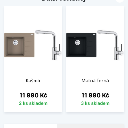
Kašmír
Matná černá
Cena
Cena
11 990 Kč
11 990 Kč
2 ks skladem
3 ks skladem