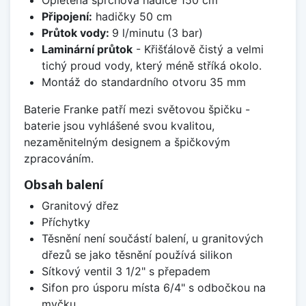
Připojení:
hadičky 50 cm
Průtok vody:
9 l/minutu (3 bar)
Laminární průtok
- Křišťálově čistý a velmi
tichý proud vody, který méně stříká okolo.
Montáž do standardního otvoru 35 mm
Baterie Franke patří mezi světovou špičku -
baterie jsou vyhlášené svou kvalitou,
nezaměnitelným designem a špičkovým
zpracováním.
Obsah balení
Granitový dřez
Příchytky
Těsnění není součástí balení, u granitových
dřezů se jako těsnění používá silikon
Sítkový ventil 3 1/2" s přepadem
Sifon pro úsporu místa 6/4" s odbočkou na
myčku