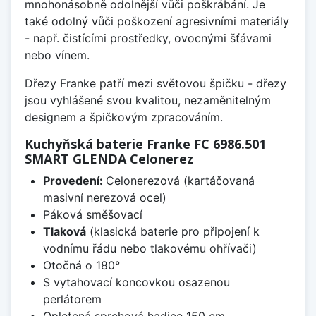
mnohonásobně odolnější vůči poškrábání. Je
také odolný vůči poškození agresivními materiály
- např. čistícími prostředky, ovocnými šťávami
nebo vínem.
Dřezy Franke patří mezi světovou špičku - dřezy
jsou vyhlášené svou kvalitou, nezaměnitelným
designem a špičkovým zpracováním.
Kuchyňská baterie Franke FC 6986.501
SMART GLENDA Celonerez
Provedení:
Celonerezová (kartáčovaná
masivní nerezová ocel)
Páková směšovací
Tlaková
(klasická baterie pro připojení k
vodnímu řádu nebo tlakovému ohřívači)
Otočná o 180°
S vytahovací koncovkou osazenou
perlátorem
Opletená sprchová hadice 150 cm