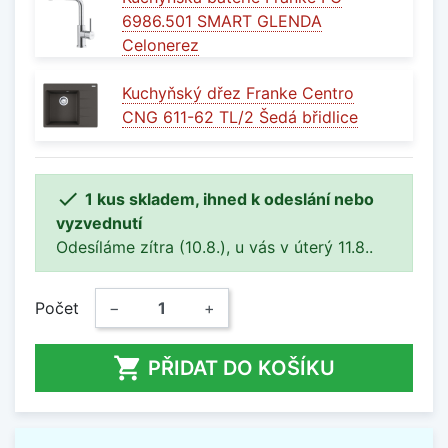
6986.501 SMART GLENDA
Celonerez
Kuchyňský dřez Franke Centro
CNG 611-62 TL/2 Šedá břidlice

1 kus skladem, ihned k odeslání nebo
vyzvednutí
Odesíláme zítra (10.8.), u vás v úterý 11.8..
Počet
−
+

PŘIDAT DO KOŠÍKU