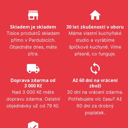
Proč nakupovat u nás?
store_mall_directory
home
Skladem je skladem
30 let zkušeností v oboru
Tisíce produktů skladem
Máme vlastní kuchyňské
přímo v Pardubicích.
studio a vyrábíme
Objednáte dnes, máte
špičkové kuchyně. Víme
zítra.
přesně, co funguje.
local_shipping
sync
Doprava zdarma od
Až 60 dní na vrácení
3 000 Kč
zboží
Nad 3 000 Kč máte
30 dní na vrácení zdarma.
dopravu zdarma. Ostatní
Potřebujete víc času? Až
objednávky už od 79 Kč.
60 dní za drobný
poplatek.
verified_user