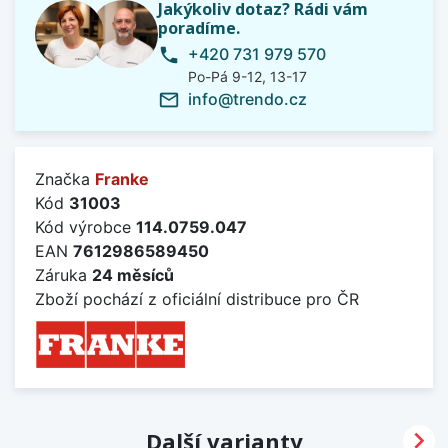
Jakýkoliv dotaz? Rádi vám
poradíme.
+420 731 979 570
phone
Po-Pá 9-12, 13-17
info@trendo.cz
mail_outline
Značka
Franke
Kód
31003
Kód výrobce
114.0759.047
EAN
7612986589450
Záruka
24 měsíců
Zboží pochází z oficiální distribuce pro ČR

Další varianty