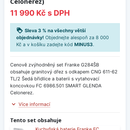
Celonerez)
11 990 Kč
s DPH
loyalty
Sleva 3 % na všechny větší
objednávky!
Objednejte alespoň za 8 000
Kč a v košíku zadejte kód
MINUS3
.
Cenově zvýhodněný set Franke G284ŠB
obsahuje granitový dřez s odkapem CNG 611-62
TL/2 Šedá břidlice a baterii s vytahovací
koncovkou FC 6986.501 SMART GLENDA
Celonerez.
expand_more
Více informací
Tento set obsahuje
Kuchyňská baterie Franke FC