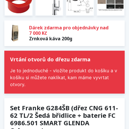
Dárek zdarma pro objednávky nad
7 000 Kč
Zrnková káva 200g
Vrtání otvorů do dřezu zdarma
Je to jednoduché - vložíte produkt do košíku a v
košíku si můžete naklikat, kam máme vyvrtat
otvory.
Set Franke G284ŠB (dřez CNG 611-
62 TL/2 Šedá břidlice + baterie FC
6986.501 SMART GLENDA