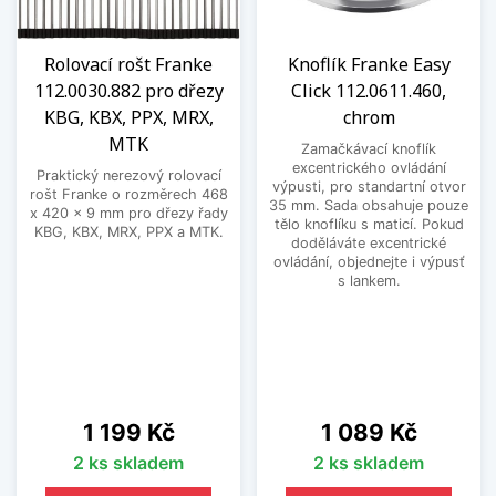
Rolovací rošt Franke
Knoflík Franke Easy
112.0030.882 pro dřezy
Click 112.0611.460,
KBG, KBX, PPX, MRX,
chrom
MTK
Zamačkávací knoflík
excentrického ovládání
Praktický nerezový rolovací
výpusti, pro standartní otvor
rošt Franke o rozměrech 468
35 mm. Sada obsahuje pouze
x 420 x 9 mm pro dřezy řady
tělo knoflíku s maticí. Pokud
KBG, KBX, MRX, PPX a MTK.
doděláváte excentrické
ovládání, objednejte i výpusť
s lankem.
Cena
Cena
1 199 Kč
1 089 Kč
2 ks skladem
2 ks skladem