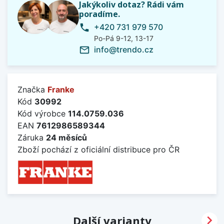
Jakýkoliv dotaz? Rádi vám
poradíme.
+420 731 979 570
phone
Po-Pá 9-12, 13-17
info@trendo.cz
mail_outline
Značka
Franke
Kód
30992
Kód výrobce
114.0759.036
EAN
7612986589344
Záruka
24 měsíců
Zboží pochází z oficiální distribuce pro ČR

Další varianty