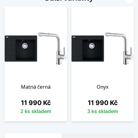
Matná černá
Onyx
Cena
Cena
11 990 Kč
11 990 Kč
2 ks skladem
3 ks skladem