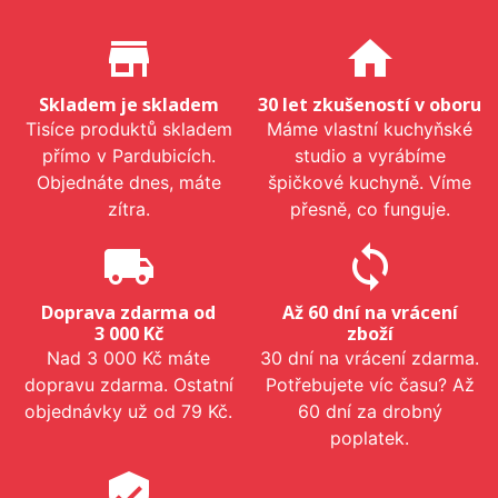
Proč nakupovat u nás?
store_mall_directory
home
Skladem je skladem
30 let zkušeností v oboru
Tisíce produktů skladem
Máme vlastní kuchyňské
přímo v Pardubicích.
studio a vyrábíme
Objednáte dnes, máte
špičkové kuchyně. Víme
zítra.
přesně, co funguje.
local_shipping
sync
Doprava zdarma od
Až 60 dní na vrácení
3 000 Kč
zboží
Nad 3 000 Kč máte
30 dní na vrácení zdarma.
dopravu zdarma. Ostatní
Potřebujete víc času? Až
objednávky už od 79 Kč.
60 dní za drobný
poplatek.
verified_user