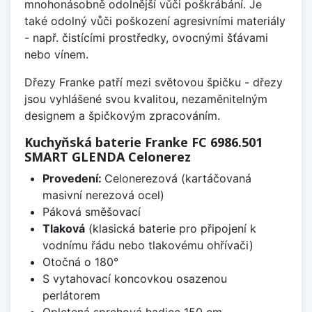
mnohonásobně odolnější vůči poškrábání. Je
také odolný vůči poškození agresivními materiály
- např. čistícími prostředky, ovocnými šťávami
nebo vínem.
Dřezy Franke patří mezi světovou špičku - dřezy
jsou vyhlášené svou kvalitou, nezaměnitelným
designem a špičkovým zpracováním.
Kuchyňská baterie Franke FC 6986.501
SMART GLENDA Celonerez
Provedení:
Celonerezová (kartáčovaná
masivní nerezová ocel)
Páková směšovací
Tlaková
(klasická baterie pro připojení k
vodnímu řádu nebo tlakovému ohřívači)
Otočná o 180°
S vytahovací koncovkou osazenou
perlátorem
Opletená sprchová hadice 150 cm