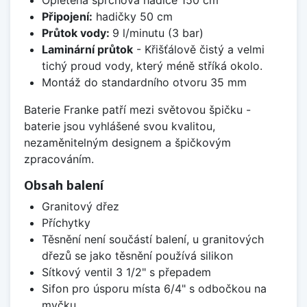
Připojení:
hadičky 50 cm
Průtok vody:
9 l/minutu (3 bar)
Laminární průtok
- Křišťálově čistý a velmi
tichý proud vody, který méně stříká okolo.
Montáž do standardního otvoru 35 mm
Baterie Franke patří mezi světovou špičku -
baterie jsou vyhlášené svou kvalitou,
nezaměnitelným designem a špičkovým
zpracováním.
Obsah balení
Granitový dřez
Příchytky
Těsnění není součástí balení, u granitových
dřezů se jako těsnění používá silikon
Sítkový ventil 3 1/2" s přepadem
Sifon pro úsporu místa 6/4" s odbočkou na
myčku