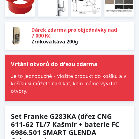
Dárek zdarma pro objednávky nad
7 000 Kč
Zrnková káva 200g
Vrtání otvorů do dřezu zdarma
Je to jednoduché - vložíte produkt do košíku a v
košíku si můžete naklikat, kam máme vyvrtat
otvory.
Set Franke G283KA (dřez CNG
611-62 TL/7 Kašmír + baterie FC
6986.501 SMART GLENDA