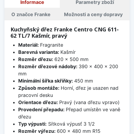
Informace
Parametry zboží
O značce Franke
Možnosti a ceny dopravy
Kuchyňský dřez Franke Centro CNG 611-
62 TL/7 Kašmír, pravý
Materiál:
Fragranite
Barevná varianta:
Kašmír
Rozměr dřezu:
620 x 500 mm
Rozměr dřezové nádoby:
390 x 400 x 200
mm
Minimální šířka skříňky:
450 mm
Způsob montáže:
Horní, dřez je usazen nad
pracovní desku
Orientace dřezu:
Pravý (vana dřezu vpravo)
Provedení přepadu:
Přepad umístěn ve vaně
dřezu
Typ výpusti:
Sítková výpusť 3 1/2
Rozměr výřezu:
600 x 480 mm R15