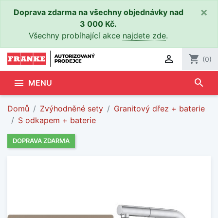
×
Doprava zdarma na všechny objednávky nad
3 000 Kč.
Všechny probíhající akce
najdete zde
.

shopping_cart
(0)
search

MENU
Domů
Zvýhodněné sety
Granitový dřez + baterie
S odkapem + baterie
DOPRAVA ZDARMA