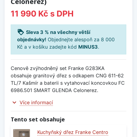
Celonerez)
11 990 Kč
s DPH
loyalty
Sleva 3 % na všechny větší
objednávky!
Objednejte alespoň za 8 000
Kč a v košíku zadejte kód
MINUS3
.
Cenově zvýhodněný set Franke G283KA
obsahuje granitový dřez s odkapem CNG 611-62
TL/7 Kašmír a baterii s vytahovací koncovkou FC
6986.501 SMART GLENDA Celonerez.
expand_more
Více informací
Tento set obsahuje
Kuchyňský dřez Franke Centro