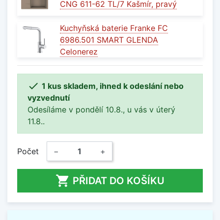
CNG 611-62 TL/7 Kašmír, pravý
Kuchyňská baterie Franke FC
6986.501 SMART GLENDA
Celonerez

1 kus skladem, ihned k odeslání nebo
vyzvednutí
Odesíláme v pondělí 10.8., u vás v úterý
11.8..
Počet
−
+

PŘIDAT DO KOŠÍKU