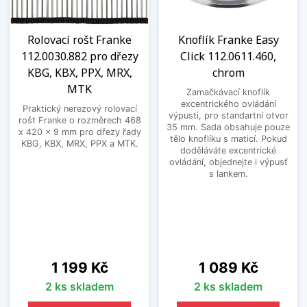
Rolovací rošt Franke
Knoflík Franke Easy
112.0030.882 pro dřezy
Click 112.0611.460,
KBG, KBX, PPX, MRX,
chrom
MTK
Zamačkávací knoflík
excentrického ovládání
Praktický nerezový rolovací
výpusti, pro standartní otvor
rošt Franke o rozměrech 468
35 mm. Sada obsahuje pouze
x 420 x 9 mm pro dřezy řady
tělo knoflíku s maticí. Pokud
KBG, KBX, MRX, PPX a MTK.
doděláváte excentrické
ovládání, objednejte i výpusť
s lankem.
Cena
Cena
1 199 Kč
1 089 Kč
2 ks skladem
2 ks skladem