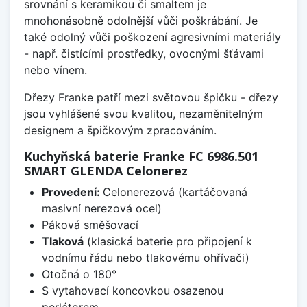
srovnání s keramikou či smaltem je
mnohonásobně odolnější vůči poškrábání. Je
také odolný vůči poškození agresivními materiály
- např. čistícími prostředky, ovocnými šťávami
nebo vínem.
Dřezy Franke patří mezi světovou špičku - dřezy
jsou vyhlášené svou kvalitou, nezaměnitelným
designem a špičkovým zpracováním.
Kuchyňská baterie Franke FC 6986.501
SMART GLENDA Celonerez
Provedení:
Celonerezová (kartáčovaná
masivní nerezová ocel)
Páková směšovací
Tlaková
(klasická baterie pro připojení k
vodnímu řádu nebo tlakovému ohřívači)
Otočná o 180°
S vytahovací koncovkou osazenou
perlátorem