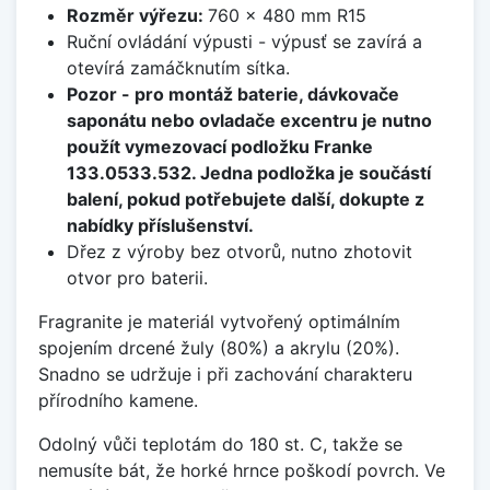
Rozměr výřezu:
760 x 480 mm R15
Ruční ovládání výpusti - výpusť se zavírá a
otevírá zamáčknutím sítka.
Pozor - pro montáž baterie, dávkovače
saponátu nebo ovladače excentru je nutno
použít vymezovací podložku Franke
133.0533.532. Jedna podložka je součástí
balení, pokud potřebujete další, dokupte z
nabídky příslušenství.
Dřez z výroby bez otvorů, nutno zhotovit
otvor pro baterii.
Fragranite je materiál vytvořený optimálním
spojením drcené žuly (80%) a akrylu (20%).
Snadno se udržuje i při zachování charakteru
přírodního kamene.
Odolný vůči teplotám do 180 st. C, takže se
nemusíte bát, že horké hrnce poškodí povrch. Ve