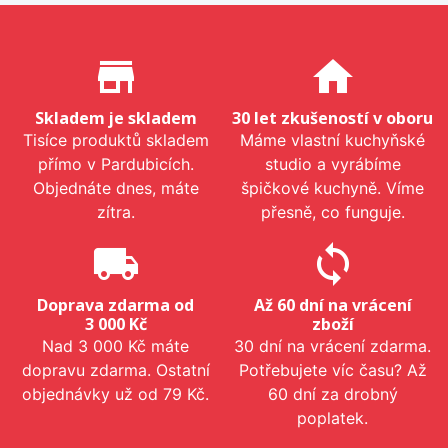
Proč nakupovat u nás?
store_mall_directory
home
Skladem je skladem
30 let zkušeností v oboru
Tisíce produktů skladem
Máme vlastní kuchyňské
přímo v Pardubicích.
studio a vyrábíme
Objednáte dnes, máte
špičkové kuchyně. Víme
zítra.
přesně, co funguje.
local_shipping
sync
Doprava zdarma od
Až 60 dní na vrácení
3 000 Kč
zboží
Nad 3 000 Kč máte
30 dní na vrácení zdarma.
dopravu zdarma. Ostatní
Potřebujete víc času? Až
objednávky už od 79 Kč.
60 dní za drobný
poplatek.