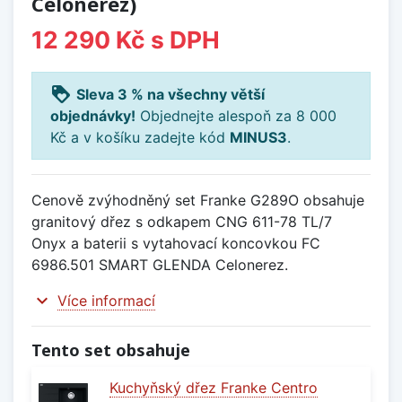
Celonerez)
12 290 Kč
s DPH
loyalty
Sleva 3 % na všechny větší
objednávky!
Objednejte alespoň za 8 000
Kč a v košíku zadejte kód
MINUS3
.
Cenově zvýhodněný set Franke G289O obsahuje
granitový dřez s odkapem CNG 611-78 TL/7
Onyx a baterii s vytahovací koncovkou FC
6986.501 SMART GLENDA Celonerez.
expand_more
Více informací
Tento set obsahuje
Kuchyňský dřez Franke Centro