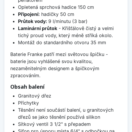
Opletená sprchová hadice 150 cm
Připojení:
hadičky 50 cm
Průtok vody:
9 l/minutu (3 bar)
Laminární průtok
- Křišťálově čistý a velmi
tichý proud vody, který méně stříká okolo.
Montáž do standardního otvoru 35 mm
Baterie Franke patří mezi světovou špičku -
baterie jsou vyhlášené svou kvalitou,
nezaměnitelným designem a špičkovým
zpracováním.
Obsah balení
Granitový dřez
Příchytky
Těsnění není součástí balení, u granitových
dřezů se jako těsnění používá silikon
Sítkový ventil 3 1/2" s přepadem
Sifon pro úsporu místa 6/4" s odbočkou na