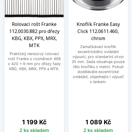
Rolovací rošt Franke
Knoflík Franke Easy
112.0030.882 pro dřezy
Click 112.0611.460,
KBG, KBX, PPX, MRX,
chrom
MTK
Zamačkávací knoflík
excentrického ovládání
Praktický nerezový rolovací
výpusti, pro standartní otvor
rošt Franke o rozměrech 468
35 mm. Sada obsahuje pouze
x 420 x 9 mm pro dřezy řady
tělo knoflíku s maticí. Pokud
KBG, KBX, MRX, PPX a MTK.
doděláváte excentrické
ovládání, objednejte i výpusť
s lankem.
Cena
Cena
1 199 Kč
1 089 Kč
2 ks skladem
2 ks skladem