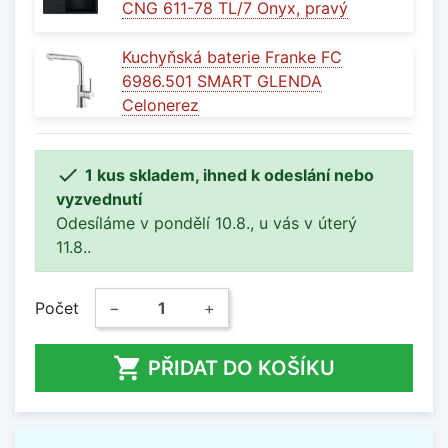
CNG 611-78 TL/7 Onyx, pravý
Kuchyňská baterie Franke FC
6986.501 SMART GLENDA
Celonerez

1 kus skladem, ihned k odeslání nebo
vyzvednutí
Odesíláme v pondělí 10.8., u vás v úterý
11.8..
Počet
−
+

PŘIDAT DO KOŠÍKU