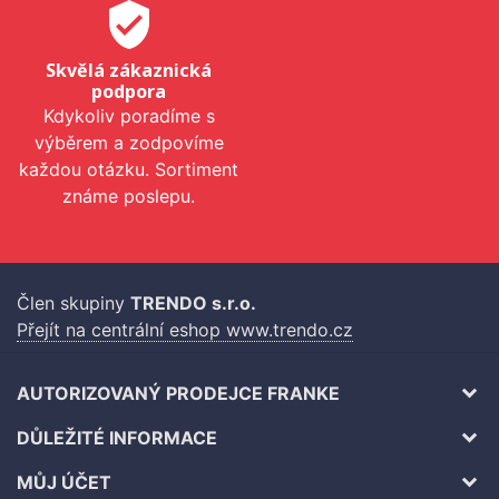
verified_user
Skvělá zákaznická
podpora
Kdykoliv poradíme s
výběrem a zodpovíme
každou otázku. Sortiment
známe poslepu.
Člen skupiny
TRENDO s.r.o.
Přejít na centrální eshop www.trendo.cz
AUTORIZOVANÝ PRODEJCE FRANKE
DŮLEŽITÉ INFORMACE
MŮJ ÚČET