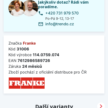
Jakýkoliv dotaz? Rádi vám
poradíme.
+420 731 979 570
phone
Po-Pá 9-12, 13-17
info@trendo.cz
mail_outline
Značka
Franke
Kód
31006
Kód výrobce
114.0759.074
EAN
7612986589726
Záruka
24 měsíců
Zboží pochází z oficiální distribuce pro ČR

Další varianty