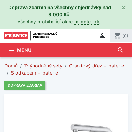
×
Doprava zdarma na všechny objednávky nad
3 000 Kč.
Všechny probíhající akce
najdete zde
.

shopping_cart
(0)
search

MENU
Domů
Zvýhodněné sety
Granitový dřez + baterie
S odkapem + baterie
DOPRAVA ZDARMA