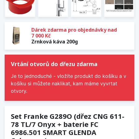
Dárek zdarma pro objednávky nad
7 000 Kč
Zrnková káva 200g
Vrtání otvorů do dřezu zdarma
Je to jednoduché - vložíte produkt do košíku a v
košíku si můžete naklikat, kam máme vyvrtat
otvory.
Set Franke G289O (dřez CNG 611-
78 TL/7 Onyx + baterie FC
6986.501 SMART GLENDA