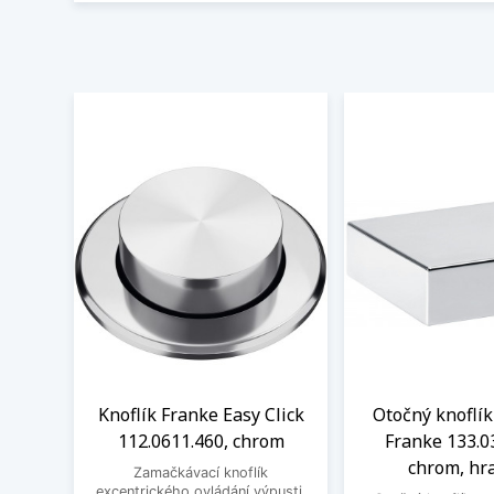
Knoflík Franke Easy Click
Otočný knoflík
112.0611.460, chrom
Franke 133.0
chrom, hr
Zamačkávací knoflík
excentrického ovládání výpusti,