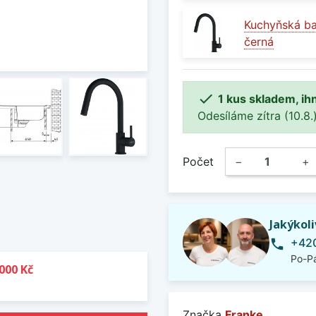
Kuchyňská ba
černá

1 kus skladem, ih
Odesíláme zítra (10.8.)
Počet
−
+
Jakýkol
+420
phone
Po-Pá
000 Kč
Značka
Franke