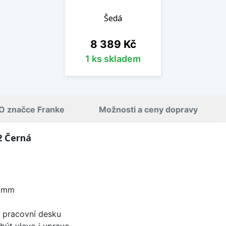
Šedá
Cena
8 389 Kč
1 ks skladem
O značce Franke
Možnosti a ceny dopravy
2 Černá
0 mm
d pracovní desku
být vlevo i vpravo