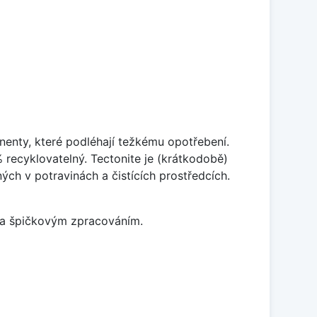
enty, které podléhají težkému opotřebení.
% recyklovatelný. Tectonite je (krátkodobě)
ých v potravinách a čistících prostředcích.
m a špičkovým zpracováním.