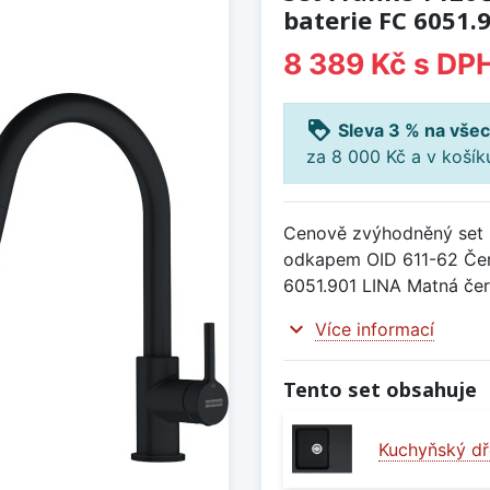
baterie FC 6051.
8 389 Kč
s DP
loyalty
Sleva 3 % na všec
za 8 000 Kč a v koší
Cenově zvýhodněný set 
odkapem OID 611-62 Čern
6051.901 LINA Matná čer
expand_more
Více informací
Tento set obsahuje
Kuchyňský dř