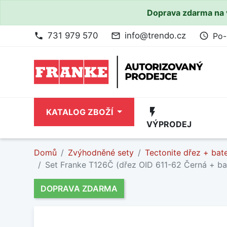
Doprava zdarma na 
731 979 570
info@trendo.cz
Po-
phone
mail_outline
access_time
flash_on
KATALOG ZBOŽÍ
VÝPRODEJ
Domů
Zvýhodněné sety
Tectonite dřez + bate
Set Franke T126Č (dřez OID 611-62 Černá + ba
DOPRAVA ZDARMA