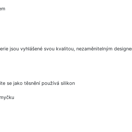
rem
aterie jsou vyhlášené svou kvalitou, nezaměnitelným desig
ite se jako těsnění používá silikon
 myčku