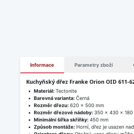
Informace
Parametry zboží
Kuchyňský dřez Franke Orion OID 611-6
Materiál:
Tectonite
Barevná varianta:
Černá
Rozměr dřezu:
620 x 500 mm
Rozměr dřezové nádoby:
350 x 430 x 18
Minimální šířka skříňky:
450 mm
Způsob montáže:
Horní, dřez je usazen na
Orientace dřezu:
Otočný, vana dřezu může 