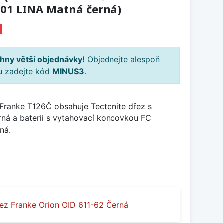
901 LINA Matná černá)
H
hny větší objednávky!
Objednejte alespoň
ku zadejte kód
MINUS3
.
Franke T126Č obsahuje Tectonite dřez s
á a baterii s vytahovací koncovkou FC
ná.
ez Franke Orion OID 611-62 Černá