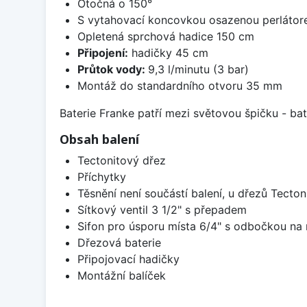
Otočná o 150°
S vytahovací koncovkou osazenou perláto
Opletená sprchová hadice 150 cm
Připojení:
hadičky 45 cm
Průtok vody:
9,3 l/minutu (3 bar)
Montáž do standardního otvoru 35 mm
Baterie Franke patří mezi světovou špičku - b
Obsah balení
Tectonitový dřez
Příchytky
Těsnění není součástí balení, u dřezů Tecton
Sítkový ventil 3 1/2" s přepadem
Sifon pro úsporu místa 6/4" s odbočkou na
Dřezová baterie
Připojovací hadičky
Montážní balíček