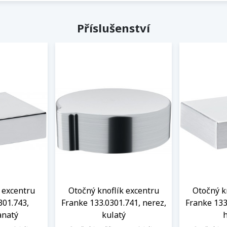
Příslušenství
 excentru
Otočný knoflík excentru
Otočný k
301.743,
Franke 133.0301.741, nerez,
Franke 133
anatý
kulatý
h