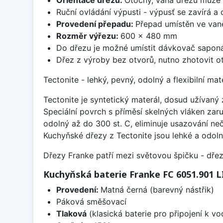
Ruční ovládání výpusti - výpusť se zavírá a
Provedení přepadu:
Přepad umístěn ve van
Rozměr výřezu:
600 x 480 mm
Do dřezu je možné umístit dávkovač saponá
Dřez z výroby bez otvorů, nutno zhotovit ot
Tectonite - lehký, pevný, odolný a flexibilní m
Tectonite je syntetický materál, dosud užívan
Speciální povrch s příměsí skelných vláken zaru
odolný až do 300 st. C, eliminuje usazování neč
Kuchyňské dřezy z Tectonite jsou lehké a odoln
Dřezy Franke patří mezi světovou špičku - dř
Kuchyňská baterie Franke FC 6051.901 
Provedení:
Matná černá (barevný nástřik)
Páková směšovací
Tlaková
(klasická baterie pro připojení k v