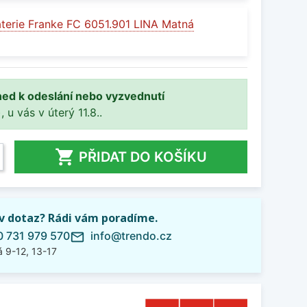
terie Franke FC 6051.901 LINA Matná
ned k odeslání nebo vyzvednutí
, u vás v úterý 11.8..

PŘIDAT DO KOŠÍKU
iv dotaz? Rádi vám poradíme.
 731 979 570
info@trendo.cz
mail_outline
 9-12, 13-17