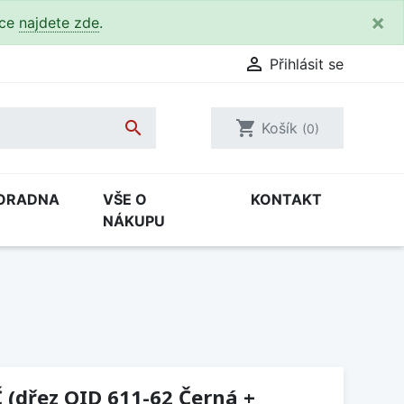
×
kce
najdete zde
.

Přihlásit se

shopping_cart
Košík
(0)
ORADNA
VŠE O
KONTAKT
NÁKUPU
 (dřez OID 611-62 Černá +