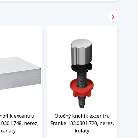

noflík excentru
Otočný knoflík excentru
Knof
.0301.748, nerez,
Franke 133.0301.720, nerez,
1
ranatý
kulatý
excen