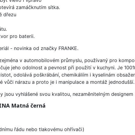
 otevírá zamáčknutím sítka.
ě dřezu
tu.
vor pro baterii.
ateriál - novinka od značky FRANKE.
ý zejména v automobilovém průmyslu, používaný pro kompon
čuje jeho odolnost a pevnost při použití v kuchyni. Je 100
istot, odolává poškrábání, chemikáliím i kyselinám obsažen
é vůči nárazu a proto je i manipulace a montáž jednodušší.
ezy jsou vyhlášené svou kvalitou, nezaměnitelným designe
LINA Matná černá
odnímu řádu nebo tlakovému ohřívači)