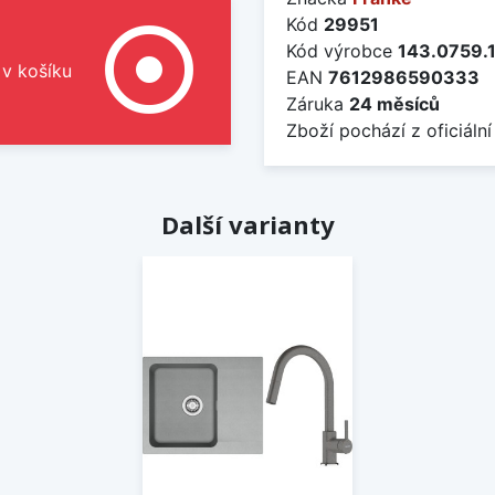
Kód
29951
adjust
Kód výrobce
143.0759.
 v košíku
EAN
7612986590333
Záruka
24 měsíců
Zboží pochází z oficiální
Další varianty