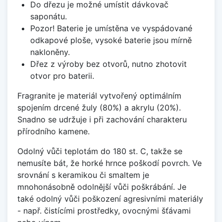
Do dřezu je možné umístit dávkovač
saponátu.
Pozor! Baterie je umístěna ve vyspádované
odkapové ploše, vysoké baterie jsou mírně
nakloněny.
Dřez z výroby bez otvorů, nutno zhotovit
otvor pro baterii.
Fragranite je materiál vytvořený optimálním
spojením drcené žuly (80%) a akrylu (20%).
Snadno se udržuje i při zachování charakteru
přírodního kamene.
Odolný vůči teplotám do 180 st. C, takže se
nemusíte bát, že horké hrnce poškodí povrch. Ve
srovnání s keramikou či smaltem je
mnohonásobně odolnější vůči poškrábání. Je
také odolný vůči poškození agresivními materiály
- např. čistícími prostředky, ovocnými šťávami