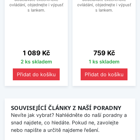
ovládání, objednejte i výpusť
ovládání, objednejte i výpusť
s lankem.
s lankem.
Cena
Cena
1 089 Kč
759 Kč
2 ks skladem
1 ks skladem
Přidat do košíku
Přidat do košíku
SOUVISEJÍCÍ ČLÁNKY Z NAŠÍ PORADNY
Nevíte jak vybrat? Nahlédněte do naší poradny a
snad najdete, co hledáte. Pokud ne, zavolejte
nebo napište a určitě najdeme řešení.