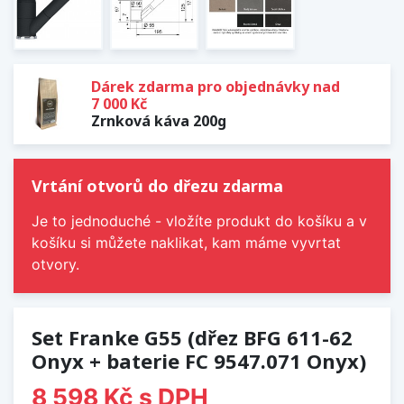
Dárek zdarma pro objednávky nad
7 000 Kč
Zrnková káva 200g
Vrtání otvorů do dřezu zdarma
Je to jednoduché - vložíte produkt do košíku a v
košíku si můžete naklikat, kam máme vyvrtat
otvory.
Set Franke G55 (dřez BFG 611-62
Onyx + baterie FC 9547.071 Onyx)
8 598 Kč
s DPH