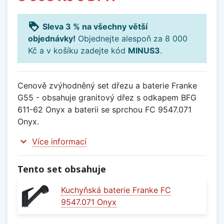
loyalty
Sleva 3 % na všechny větší
objednávky!
Objednejte alespoň za 8 000
Kč a v košíku zadejte kód
MINUS3
.
Cenově zvýhodněný set dřezu a baterie Franke
G55 - obsahuje granitový dřez s odkapem BFG
611-62 Onyx a baterii se sprchou FC 9547.071
Onyx.
expand_more
Více informací
Tento set obsahuje
Kuchyňská baterie Franke FC
9547.071 Onyx