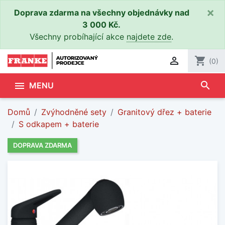
×
Doprava zdarma na všechny objednávky nad
3 000 Kč.
Všechny probíhající akce
najdete zde
.

shopping_cart
(0)
search

MENU
Domů
Zvýhodněné sety
Granitový dřez + baterie
S odkapem + baterie
DOPRAVA ZDARMA