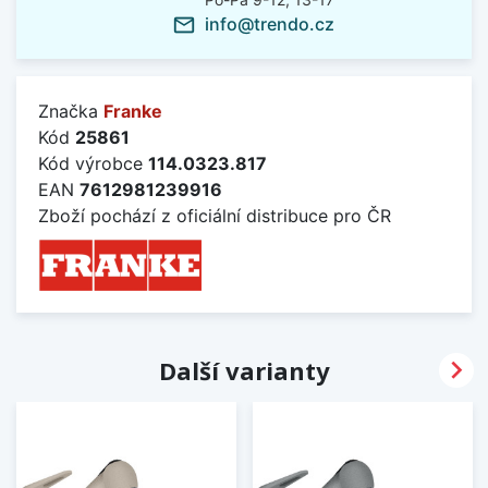
info@trendo.cz
mail_outline
Značka
Franke
Kód
25861
Kód výrobce
114.0323.817
EAN
7612981239916
Zboží pochází z oficiální distribuce pro ČR

Další varianty