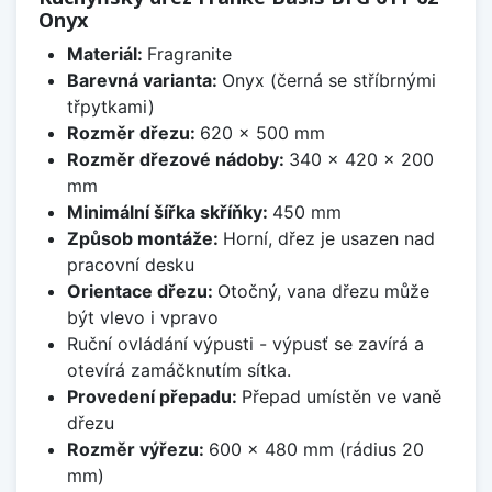
Onyx
Materiál:
Fragranite
Barevná varianta:
Onyx (černá se stříbrnými
třpytkami)
Rozměr dřezu:
620 x 500 mm
Rozměr dřezové nádoby:
340 x 420 x 200
mm
Minimální šířka skříňky:
450 mm
Způsob montáže:
Horní, dřez je usazen nad
pracovní desku
Orientace dřezu:
Otočný, vana dřezu může
být vlevo i vpravo
Ruční ovládání výpusti - výpusť se zavírá a
otevírá zamáčknutím sítka.
Provedení přepadu:
Přepad umístěn ve vaně
dřezu
Rozměr výřezu:
600 x 480 mm (rádius 20
mm)