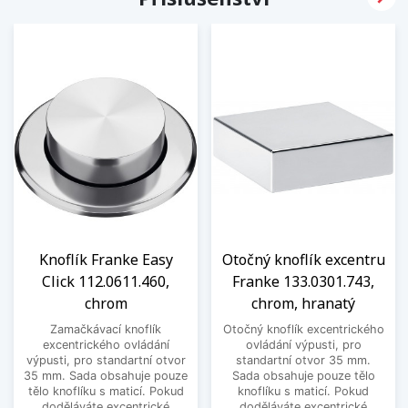
Knoflík Franke Easy
Otočný knoflík excentru
Click 112.0611.460,
Franke 133.0301.743,
chrom
chrom, hranatý
Zamačkávací knoflík
Otočný knoflík excentrického
excentrického ovládání
ovládání výpusti, pro
výpusti, pro standartní otvor
standartní otvor 35 mm.
35 mm. Sada obsahuje pouze
Sada obsahuje pouze tělo
tělo knoflíku s maticí. Pokud
knoflíku s maticí. Pokud
doděláváte excentrické
doděláváte excentrické