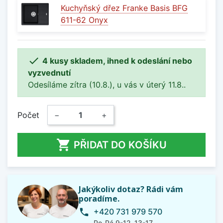
Kuchyňský dřez Franke Basis BFG
611-62 Onyx

4 kusy skladem, ihned k odeslání nebo
vyzvednutí
Odesíláme zítra (10.8.), u vás v úterý 11.8..
Počet
−
+

PŘIDAT DO KOŠÍKU
Jakýkoliv dotaz? Rádi vám
poradíme.
+420 731 979 570
phone
Po-Pá 9-12, 13-17