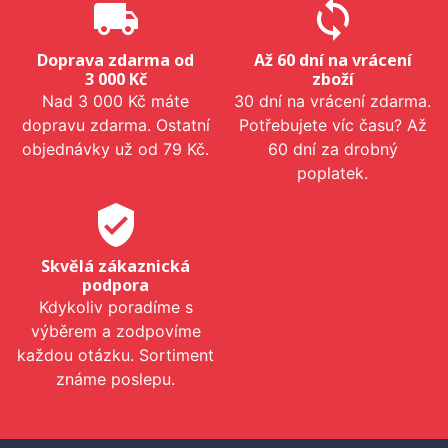
local_shipping
sync
Doprava zdarma od
Až 60 dní na vrácení
3 000 Kč
zboží
Nad 3 000 Kč máte
30 dní na vrácení zdarma.
dopravu zdarma. Ostatní
Potřebujete víc času? Až
objednávky už od 79 Kč.
60 dní za drobný
poplatek.
verified_user
Skvělá zákaznická
podpora
Kdykoliv poradíme s
výběrem a zodpovíme
každou otázku. Sortiment
známe poslepu.