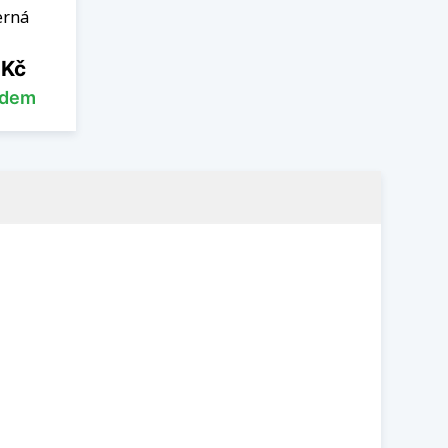
erná
 Kč
adem