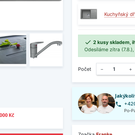
Kuchyňský dř

2 kusy skladem, i
Odesíláme zítra (7.8.),
Počet
−
+
Jakýkol
+420
phone
Po-Pá
000 Kč
Značka
Franke