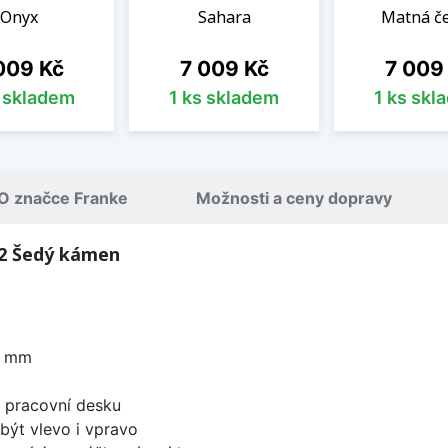
Onyx
Sahara
Matná č
na
Cena
Cena
009 Kč
7 009 Kč
7 009
s skladem
1 ks skladem
1 ks skl
O značce Franke
Možnosti a ceny dopravy
62 Šedý kámen
0 mm
d pracovní desku
být vlevo i vpravo