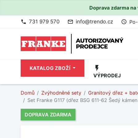
Doprava zdarma na 
731 979 570
info@trendo.cz
Po-
phone
mail_outline
access_time
flash_on
KATALOG ZBOŽÍ
VÝPRODEJ
Domů
Zvýhodněné sety
Granitový dřez + bat
Set Franke G117 (dřez BSG 611-62 Šedý kámen
DOPRAVA ZDARMA