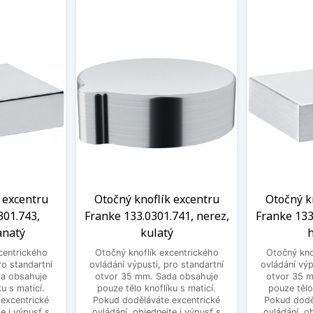
 excentru
Otočný knoflík excentru
Otočný k
301.743,
Franke 133.0301.741, nerez,
Franke 133
anatý
kulatý
h
centrického
Otočný knoflík excentrického
Otočný kno
ro standartní
ovládání výpusti, pro standartní
ovládání výp
a obsahuje
otvor 35 mm. Sada obsahuje
otvor 35 
u s maticí.
pouze tělo knoflíku s maticí.
pouze tělo
excentrické
Pokud doděláváte excentrické
Pokud dodě
e i výpusť s
ovládání, objednejte i výpusť s
ovládání, o