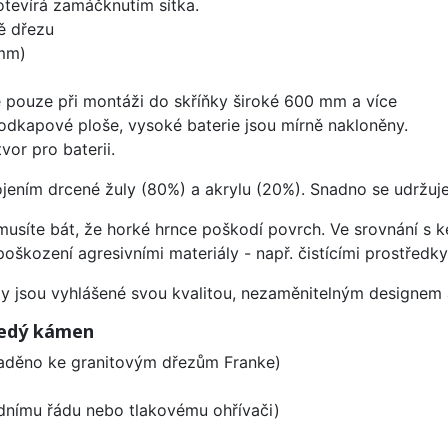
 otevírá zamáčknutím sítka.
ě dřezu
mm)
 pouze při montáži do skříňky široké 600 mm a více
odkapové ploše, vysoké baterie jsou mírně nakloněny.
vor pro baterii.
ojením drcené žuly (80%) a akrylu (20%). Snadno se udržuje
emusíte bát, že horké hrnce poškodí povrch. Ve srovnání s
poškození agresivními materiály - např. čistícími prostřed
ezy jsou vyhlášené svou kvalitou, nezaměnitelným designe
Šedý kámen
laděno ke granitovým dřezům Franke)
odnímu řádu nebo tlakovému ohřívači)