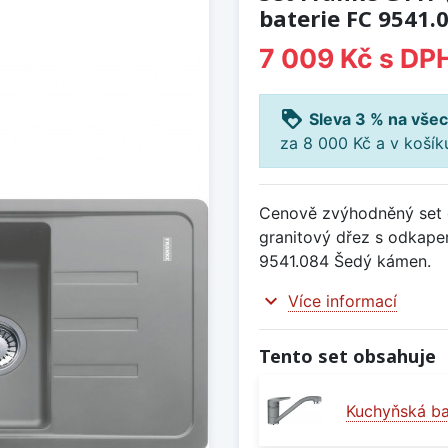
baterie FC 9541.
7 009 Kč
s DP
loyalty
Sleva 3 % na všec
za 8 000 Kč a v koší
Cenově zvýhodněný set d
granitový dřez s odkape
9541.084 Šedý kámen.
expand_more
Více informací
Tento set obsahuje
Kuchyňská ba