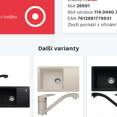
Kód
26691
adjust
Kód výrobce
114.0440.
 v košíku
EAN
7612981779931
Zboží pochází z oficiální
Další varianty