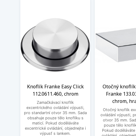
Knoflík Franke Easy Click
Otočný knoflík
112.0611.460, chrom
Franke 133.0
chrom, hr
Zamačkávací knoflík
excentrického ovládání výpusti,
Otočný knoflík ex
pro standartní otvor 35 mm. Sada
ovládání výpusti, p
obsahuje pouze tělo knoflíku s
otvor 35 mm. Sad
maticí. Pokud doděláváte
pouze tělo knoflík
excentrické ovládání, objednejte i
Pokud doděláváte 
výpusť s lankem.
ovládání, objednejt