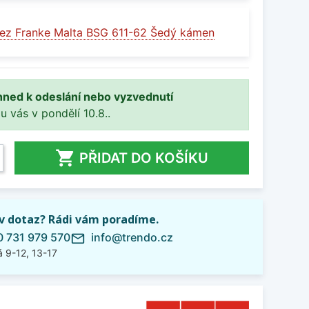
ez Franke Malta BSG 611-62 Šedý kámen
hned k odeslání nebo vyzvednutí
 u vás v pondělí 10.8..

PŘIDAT DO KOŠÍKU
iv dotaz? Rádi vám poradíme.
 731 979 570
info@trendo.cz
mail_outline
 9-12, 13-17