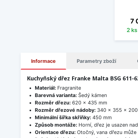
Ce
7 
2 k
Informace
Parametry zboží
Kuchyňský dřez Franke Malta BSG 611-
Materiál:
Fragranite
Barevná varianta:
Šedý kámen
Rozměr dřezu:
620 x 435 mm
Rozměr dřezové nádoby:
340 x 355 x 20
Minimální šířka skříňky:
450 mm
Způsob montáže:
Horní, dřez je usazen na
Orientace dřezu:
Otočný, vana dřezu může 