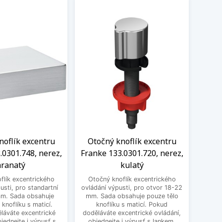
noflík excentru
Otočný knoflík excentru
Knof
.0301.748, nerez,
Franke 133.0301.720, nerez,
1
ranatý
kulatý
excen
flík excentrického
Otočný knoflík excentrického
pro st
usti, pro standartní
ovládání výpusti, pro otvor 18-22
obsa
mm. Sada obsahuje
mm. Sada obsahuje pouze tělo
ma
 knoflíku s maticí.
knoflíku s maticí. Pokud
excent
láváte excentrické
doděláváte excentrické ovládání,
bjednejte i výpusť s
objednejte i výpusť s lankem.