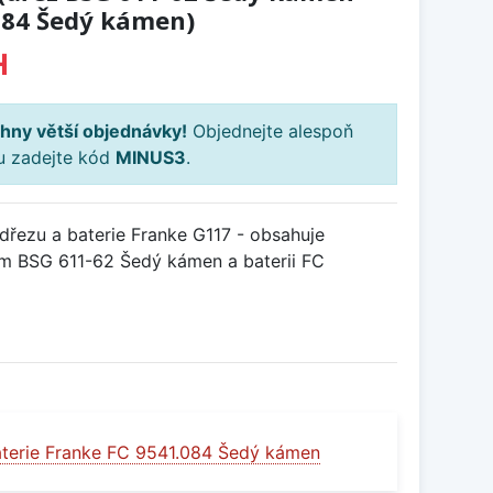
084 Šedý kámen)
H
hny větší objednávky!
Objednejte alespoň
ku zadejte kód
MINUS3
.
řezu a baterie Franke G117 - obsahuje
m BSG 611-62 Šedý kámen a baterii FC
terie Franke FC 9541.084 Šedý kámen