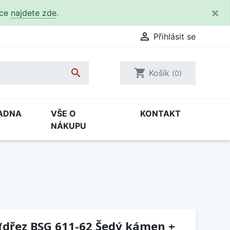
×
kce
najdete zde
.

Přihlásit se

shopping_cart
Košík
(0)
ADNA
VŠE O
KONTAKT
NÁKUPU
(dřez BSG 611-62 Šedý kámen +