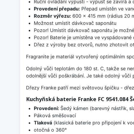
Ruční ovládání výpusti - výpusť se zavírá a
Provedení přepadu:
Přepad umístěn ve van
Rozměr výřezu:
600 x 415 mm (rádius 20 
Možnost umístit dávkovač saponátu
Pozor! Umístit dávkovač saponátu je možné
Pozor! Baterie je umístěna ve vyspádované 
Dřez z výroby bez otvorů, nutno zhotovit ot
Fragranite je materiál vytvořený optimálním sp
Odolný vůči teplotám do 180 st. C, takže se n
odolnější vůči poškrábání. Je také odolný vůči 
Dřezy Franke patří mezi světovou špičku - dř
Kuchyňská baterie Franke FC 9541.084 
Provedení:
Šedý kámen (barevný nástřik, s
Páková směšovací
Tlaková
(klasická baterie pro připojení k v
otočná o 360°