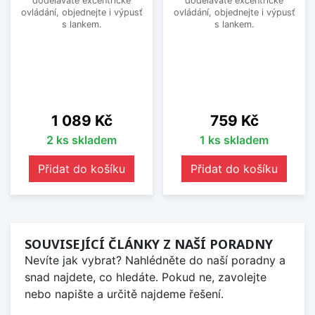
doděláváte excentrické
doděláváte excentrické
ovládání, objednejte i výpusť
ovládání, objednejte i výpusť
s lankem.
s lankem.
Cena
Cena
1 089 Kč
759 Kč
2 ks skladem
1 ks skladem
Přidat do košíku
Přidat do košíku
SOUVISEJÍCÍ ČLÁNKY Z NAŠÍ PORADNY
Nevíte jak vybrat? Nahlédněte do naší poradny a
snad najdete, co hledáte. Pokud ne, zavolejte
nebo napište a určitě najdeme řešení.