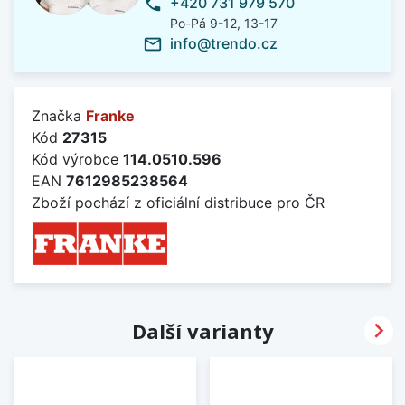
+420 731 979 570
phone
Po-Pá 9-12, 13-17
info@trendo.cz
mail_outline
Značka
Franke
Kód
27315
Kód výrobce
114.0510.596
EAN
7612985238564
Zboží pochází z oficiální distribuce pro ČR

Další varianty