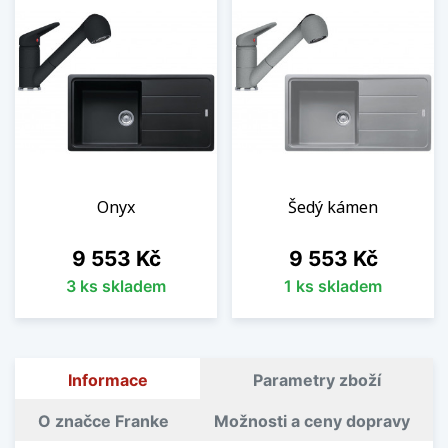
Onyx
Šedý kámen
Cena
Cena
9 553 Kč
9 553 Kč
3 ks skladem
1 ks skladem
Informace
Parametry zboží
O značce Franke
Možnosti a ceny dopravy