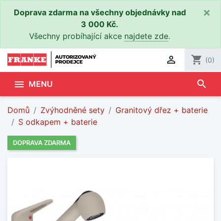
×
Doprava zdarma na všechny objednávky nad
3 000 Kč.
Všechny probíhající akce
najdete zde
.

shopping_cart
(0)
search

MENU
Domů
Zvýhodněné sety
Granitový dřez + baterie
S odkapem + baterie
DOPRAVA ZDARMA