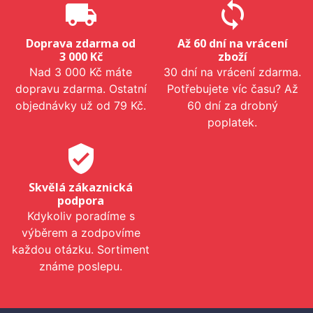
local_shipping
sync
Doprava zdarma od
Až 60 dní na vrácení
3 000 Kč
zboží
Nad 3 000 Kč máte
30 dní na vrácení zdarma.
dopravu zdarma. Ostatní
Potřebujete víc času? Až
objednávky už od 79 Kč.
60 dní za drobný
poplatek.
verified_user
Skvělá zákaznická
podpora
Kdykoliv poradíme s
výběrem a zodpovíme
každou otázku. Sortiment
známe poslepu.