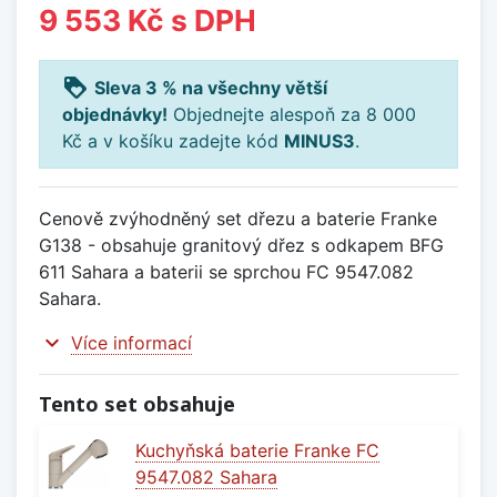
9 553 Kč
s DPH
loyalty
Sleva 3 % na všechny větší
objednávky!
Objednejte alespoň za 8 000
Kč a v košíku zadejte kód
MINUS3
.
Cenově zvýhodněný set dřezu a baterie Franke
G138 - obsahuje granitový dřez s odkapem BFG
611 Sahara a baterii se sprchou FC 9547.082
Sahara.
expand_more
Více informací
Tento set obsahuje
Kuchyňská baterie Franke FC
9547.082 Sahara