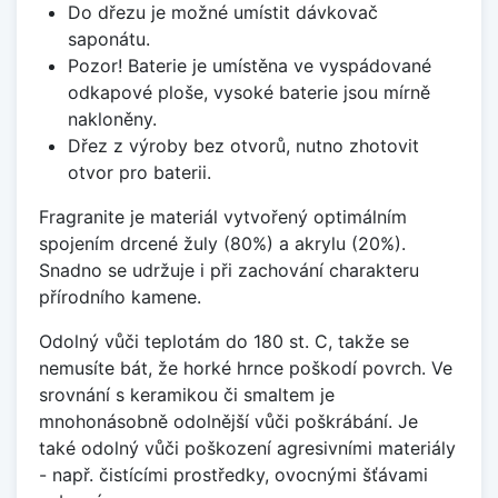
Do dřezu je možné umístit dávkovač
saponátu.
Pozor! Baterie je umístěna ve vyspádované
odkapové ploše, vysoké baterie jsou mírně
nakloněny.
Dřez z výroby bez otvorů, nutno zhotovit
otvor pro baterii.
Fragranite je materiál vytvořený optimálním
spojením drcené žuly (80%) a akrylu (20%).
Snadno se udržuje i při zachování charakteru
přírodního kamene.
Odolný vůči teplotám do 180 st. C, takže se
nemusíte bát, že horké hrnce poškodí povrch. Ve
srovnání s keramikou či smaltem je
mnohonásobně odolnější vůči poškrábání. Je
také odolný vůči poškození agresivními materiály
- např. čistícími prostředky, ovocnými šťávami