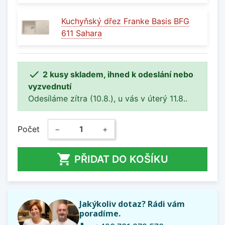
Kuchyňský dřez Franke Basis BFG
611 Sahara

2 kusy skladem, ihned k odeslání nebo
vyzvednutí
Odesíláme zítra (10.8.), u vás v úterý 11.8..
Počet
−
+

PŘIDAT DO KOŠÍKU
Jakýkoliv dotaz? Rádi vám
poradíme.