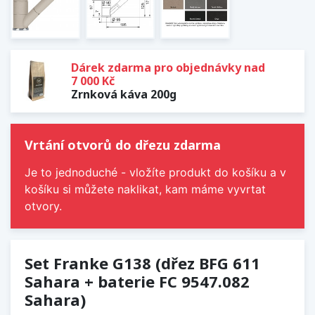
Dárek zdarma pro objednávky nad
7 000 Kč
Zrnková káva 200g
Vrtání otvorů do dřezu zdarma
Je to jednoduché - vložíte produkt do košíku a v
košíku si můžete naklikat, kam máme vyvrtat
otvory.
Set Franke G138 (dřez BFG 611
Sahara + baterie FC 9547.082
Sahara)