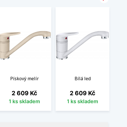
Pískový melír
Bílá led
Cena
Cena
2 609 Kč
2 609 Kč
1 ks skladem
1 ks skladem