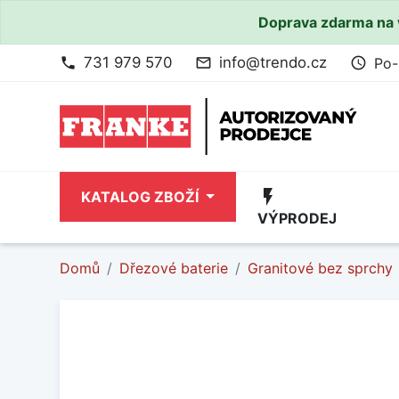
Doprava zdarma na 
731 979 570
info@trendo.cz
Po-
phone
mail_outline
access_time
flash_on
KATALOG ZBOŽÍ
VÝPRODEJ
Domů
Dřezové baterie
Granitové bez sprchy