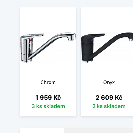
Chrom
Onyx
Cena
Cena
1 959 Kč
2 609 Kč
3 ks skladem
2 ks skladem