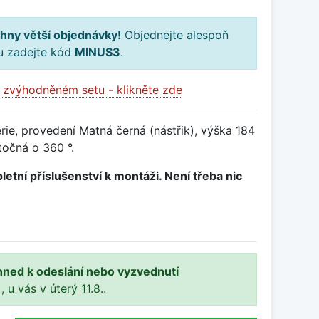
hny větší objednávky!
Objednejte alespoň
ku zadejte kód
MINUS3
.
 zvýhodněném setu - klikněte zde
ie, provedení Matná černá (nástřik), výška 184
očná o 360 °.
letní příslušenství k montáži. Není třeba nic
hned k odeslání nebo vyzvednutí
, u vás v úterý 11.8..