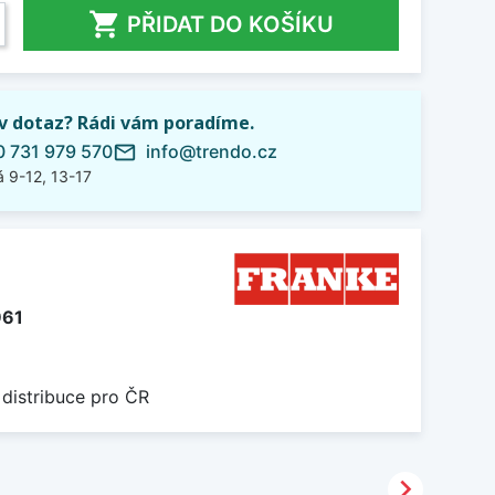

PŘIDAT DO KOŠÍKU
iv dotaz? Rádi vám poradíme.
 731 979 570
info@trendo.cz
mail_outline
 9-12, 13-17
961
 distribuce pro ČR
