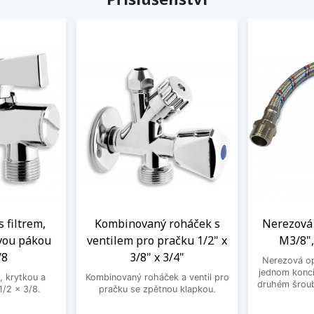
s filtrem,
Kombinovaný roháček s
Nerezová 
vou pákou
ventilem pro pračku 1/2" x
M3/8",
/8
3/8" x 3/4"
Nerezová op
jednom konci
, krytkou a
Kombinovaný roháček a ventil pro
druhém šroub
/2 x 3/8.
pračku se zpětnou klapkou.