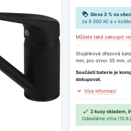
loyalty
Sleva 3 % na všec
za 8 000 Kč a v koší
Můžete také zakoupit ve
Stojánková dřezová bater
mm, pro otvor 35 mm, ot
Součástí baterie je komp
dokupovat.
expand_more
Více informací

2 kusy skladem, i
Odesíláme zítra (10.8.)