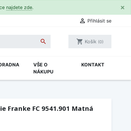
×
kce
najdete zde
.

Přihlásit se

shopping_cart
Košík
(0)
ORADNA
VŠE O
KONTAKT
NÁKUPU
ie Franke FC 9541.901 Matná
H