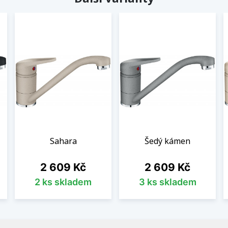
Sahara
Šedý kámen
Cena
Cena
2 609 Kč
2 609 Kč
2 ks skladem
3 ks skladem