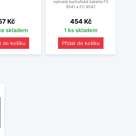
vybrané kuchyňské baterie FC
9541 a FC 9547.
Cena
Cena
57 Kč
454 Kč
íce skladem
1 ks skladem
t do košíku
Přidat do košíku