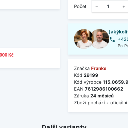
Počet
−
+
Jakýkol
+420
phone
Po-Pá
000 Kč
Značka
Franke
Kód
29199
Kód výrobce
115.0659.
EAN
7612986100662
Záruka
24 měsíců
Zboží pochází z oficiální
Další varianty