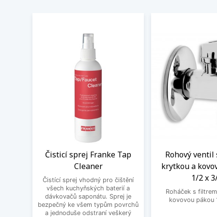
Čisticí sprej Franke Tap
Rohový ventil 
Cleaner
krytkou a kovo
1/2 x 3
Čistící sprej vhodný pro čištění
všech kuchyňských baterií a
Roháček s filtrem
dávkovačů saponátu. Sprej je
kovovou pákou 1
bezpečný ke všem typům povrchů
a jednoduše odstraní veškerý