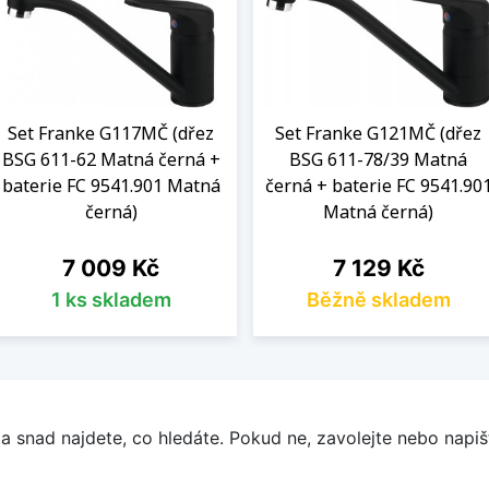
Set Franke G117MČ (dřez
Set Franke G121MČ (dřez
BSG 611-62 Matná černá +
BSG 611-78/39 Matná
baterie FC 9541.901 Matná
černá + baterie FC 9541.90
černá)
Matná černá)
Cena
Cena
7 009 Kč
7 129 Kč
1 ks skladem
Běžně skladem
a snad najdete, co hledáte. Pokud ne, zavolejte nebo napišt