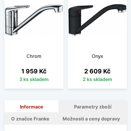
Chrom
Onyx
Cena
Cena
1 959 Kč
2 609 Kč
3 ks skladem
2 ks skladem
Informace
Parametry zboží
O značce Franke
Možnosti a ceny dopravy