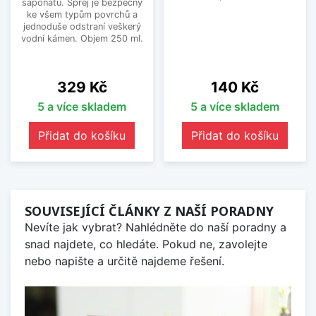
saponátu. Sprej je bezpečný
ke všem typům povrchů a
jednoduše odstraní veškerý
vodní kámen. Objem 250 ml.
Cena
Cena
329 Kč
140 Kč
5 a více skladem
5 a více skladem
Přidat do košíku
Přidat do košíku
SOUVISEJÍCÍ ČLÁNKY Z NAŠÍ PORADNY
Nevíte jak vybrat? Nahlédněte do naší poradny a
snad najdete, co hledáte. Pokud ne, zavolejte
nebo napište a určitě najdeme řešení.