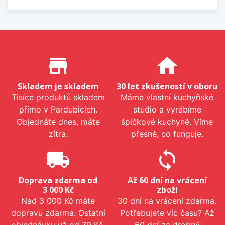
Proč nakupovat u nás?
store_mall_directory
home
Skladem je skladem
30 let zkušeností v oboru
Tisíce produktů skladem
Máme vlastní kuchyňské
přímo v Pardubicích.
studio a vyrábíme
Objednáte dnes, máte
špičkové kuchyně. Víme
zítra.
přesně, co funguje.
local_shipping
sync
Doprava zdarma od
Až 60 dní na vrácení
3 000 Kč
zboží
Nad 3 000 Kč máte
30 dní na vrácení zdarma.
dopravu zdarma. Ostatní
Potřebujete víc času? Až
objednávky už od 79 Kč.
60 dní za drobný