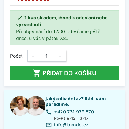

1 kus skladem, ihned k odeslání nebo
vyzvednutí
Při objednání do 12:00 odesíláme ještě
dnes, u vás v pátek 7.8..
Počet
−
+

PŘIDAT DO KOŠÍKU
Jakýkoliv dotaz? Rádi vám
poradíme.
+420 731 979 570
phone
Po-Pá 9-12, 13-17
info@trendo.cz
mail_outline