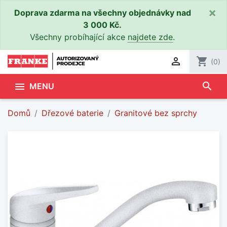
×
Doprava zdarma na všechny objednávky nad
3 000 Kč.
Všechny probíhající akce
najdete zde
.

shopping_cart
(0)
search

MENU
Domů
Dřezové baterie
Granitové bez sprchy