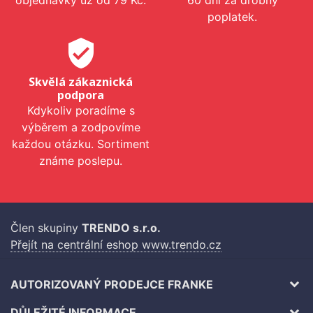
poplatek.
verified_user
Skvělá zákaznická
podpora
Kdykoliv poradíme s
výběrem a zodpovíme
každou otázku. Sortiment
známe poslepu.
Člen skupiny
TRENDO s.r.o.
Přejít na centrální eshop www.trendo.cz
AUTORIZOVANÝ PRODEJCE FRANKE
DŮLEŽITÉ INFORMACE