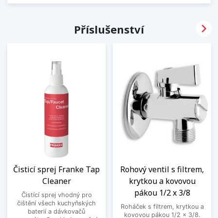

Příslušenství
Čisticí sprej Franke Tap
Rohový ventil s filtrem,
Cleaner
krytkou a kovovou
pákou 1/2 x 3/8
Čistící sprej vhodný pro
čištění všech kuchyňských
Roháček s filtrem, krytkou a
baterií a dávkovačů
kovovou pákou 1/2 x 3/8.