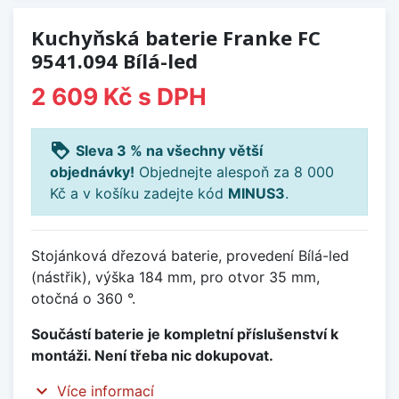
Kuchyňská baterie Franke FC
9541.094 Bílá-led
2 609 Kč
s DPH
loyalty
Sleva 3 % na všechny větší
objednávky!
Objednejte alespoň za 8 000
Kč a v košíku zadejte kód
MINUS3
.
Stojánková dřezová baterie, provedení Bílá-led
(nástřik), výška 184 mm, pro otvor 35 mm,
otočná o 360 °.
Součástí baterie je kompletní příslušenství k
montáži. Není třeba nic dokupovat.
expand_more
Více informací