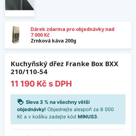
Dárek zdarma pro objednávky nad
7 000 Kč
Zrnková káva 200g
Kuchyňský dřez Franke Box BXX
210/110-54
11 190 Kč
s DPH
loyalty
Sleva 3 % na všechny větší
objednávky!
Objednejte alespoň za 8 000
Kč a v košíku zadejte kód
MINUS3
.