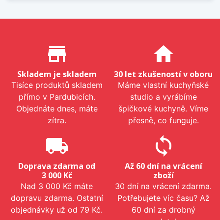
Proč nakupovat u nás?
store_mall_directory
home
Skladem je skladem
30 let zkušeností v oboru
Tisíce produktů skladem
Máme vlastní kuchyňské
přímo v Pardubicích.
studio a vyrábíme
Objednáte dnes, máte
špičkové kuchyně. Víme
zítra.
přesně, co funguje.
local_shipping
sync
Doprava zdarma od
Až 60 dní na vrácení
3 000 Kč
zboží
Nad 3 000 Kč máte
30 dní na vrácení zdarma.
dopravu zdarma. Ostatní
Potřebujete víc času? Až
objednávky už od 79 Kč.
60 dní za drobný