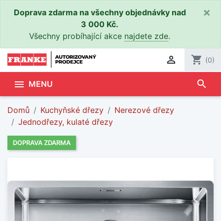
×
Doprava zdarma na všechny objednávky nad
3 000 Kč.
Všechny probíhající akce
najdete zde
.

shopping_cart
(0)
search

MENU
Domů
Kuchyňské dřezy
Nerezové dřezy
Jednodřezy, kulaté dřezy
DOPRAVA ZDARMA