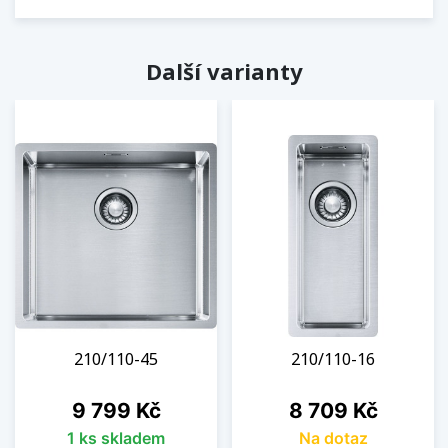
Další varianty
210/110-45
210/110-16
Cena
Cena
9 799 Kč
8 709 Kč
1 ks skladem
Na dotaz