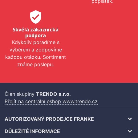
poplatek.
verified_user
Skvělá zákaznická
podpora
Kdykoliv poradíme s
výběrem a zodpovíme
každou otázku. Sortiment
známe poslepu.
Člen skupiny
TRENDO s.r.o.
Přejít na centrální eshop www.trendo.cz
AUTORIZOVANÝ PRODEJCE FRANKE
DŮLEŽITÉ INFORMACE