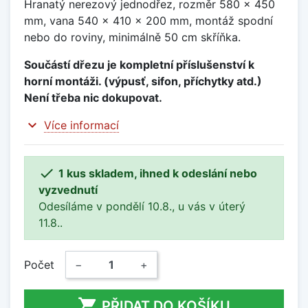
Hranatý nerezový jednodřez, rozměr 580 x 450
mm, vana 540 x 410 x 200 mm, montáž spodní
nebo do roviny, minimálně 50 cm skříňka.
Součástí dřezu je kompletní příslušenství k
horní montáži. (výpusť, sifon, příchytky atd.)
Není třeba nic dokupovat.
expand_more
Více informací

1 kus skladem, ihned k odeslání nebo
vyzvednutí
Odesíláme v pondělí 10.8., u vás v úterý
11.8..
Počet
−
+

PŘIDAT DO KOŠÍKU