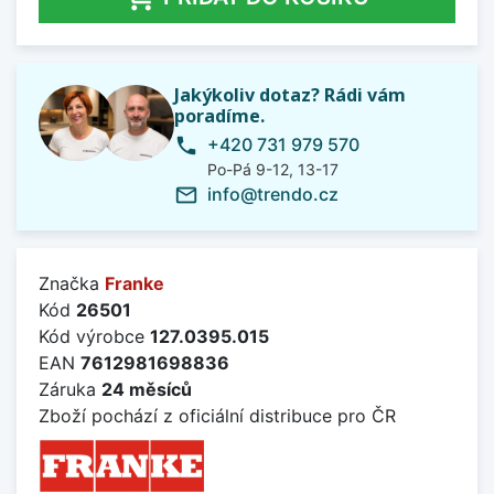
Jakýkoliv dotaz? Rádi vám
poradíme.
+420 731 979 570
phone
Po-Pá 9-12, 13-17
info@trendo.cz
mail_outline
Značka
Franke
Kód
26501
Kód výrobce
127.0395.015
EAN
7612981698836
Záruka
24 měsíců
Zboží pochází z oficiální distribuce pro ČR