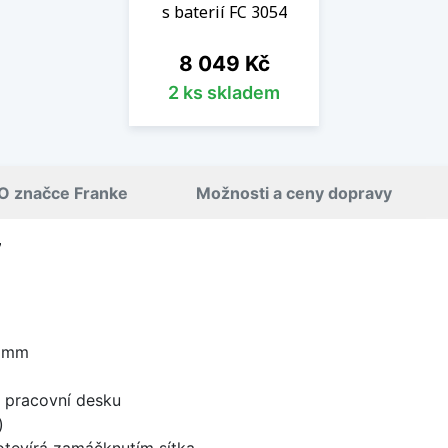
s baterií FC 3054
Cena
8 049 Kč
2 ks skladem
O značce Franke
Možnosti a ceny dopravy
7
5 mm
d pracovní desku
)
 otevírá zamáčknutím sítka.