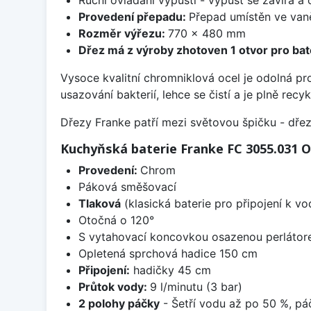
Provedení přepadu:
Přepad umístěn ve van
Rozměr výřezu:
770 x 480 mm
Dřez má z výroby zhotoven 1 otvor pro bate
Vysoce kvalitní chromniklová ocel je odolná pr
usazování bakterií, lehce se čistí a je plně rec
Dřezy Franke patří mezi světovou špičku - dř
Kuchyňská baterie Franke FC 3055.031
Provedení:
Chrom
Páková směšovací
Tlaková
(klasická baterie pro připojení k v
Otočná o 120°
S vytahovací koncovkou osazenou perláto
Opletená sprchová hadice 150 cm
Připojení:
hadičky 45 cm
Průtok vody:
9 l/minutu (3 bar)
2 polohy páčky
- Šetří vodu až po 50 %, pá