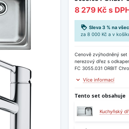
8 279 Kč
s DP
loyalty
Sleva 3 % na všec
za 8 000 Kč a v koší
Cenově zvýhodněný set d
nerezový dřez s odkapem
FC 3055.031 ORBIT Chr
expand_more
Více informací
Tento set obsahuje
Kuchyňský dř