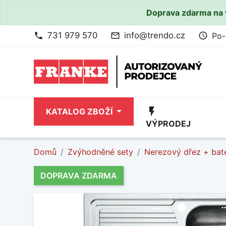
Doprava zdarma na 
731 979 570
info@trendo.cz
Po-
phone
mail_outline
access_time
flash_on
KATALOG ZBOŽÍ
VÝPRODEJ
Domů
Zvýhodněné sety
Nerezový dřez + bate
DOPRAVA ZDARMA