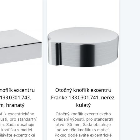
noflík excentru
Otočný knoflík excentru
Otočn
133.0301.743,
Franke 133.0301.741, nerez,
Fr
m, hranatý
kulatý
odb
flík excentrického
Otočný knoflík excentrického
usti, pro standartní
ovládání výpusti, pro standartní
Dřez
mm. Sada obsahuje
otvor 35 mm. Sada obsahuje
ovl
 knoflíku s maticí.
pouze tělo knoflíku s maticí.
vhod
láváte excentrické
Pokud doděláváte excentrické
dodě