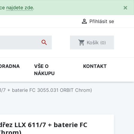
×
kce
najdete zde
.

Přihlásit se

shopping_cart
Košík
(0)
ORADNA
VŠE O
KONTAKT
NÁKUPU
1/7 + baterie FC 3055.031 ORBIT Chrom)
dřez LLX 611/7 + baterie FC
Chrom)