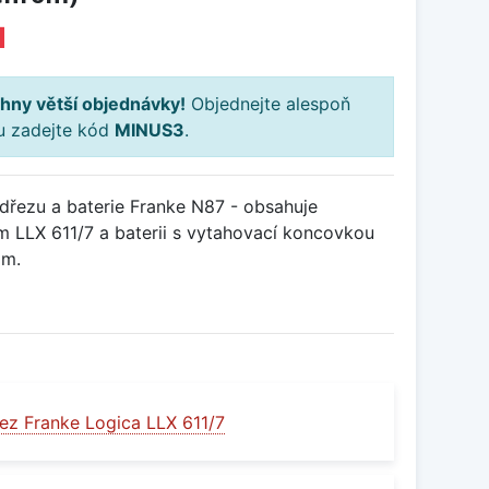
H
hny větší objednávky!
Objednejte alespoň
ku zadejte kód
MINUS3
.
řezu a baterie Franke N87 - obsahuje
 LLX 611/7 a baterii s vytahovací koncovkou
om.
ez Franke Logica LLX 611/7