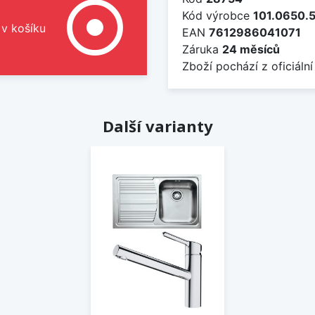
adjust
Kód výrobce
101.0650.
 v košíku
EAN
7612986041071
Záruka
24 měsíců
Zboží pochází z oficiální
Další varianty