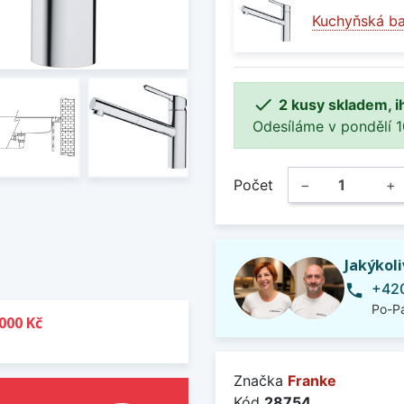
Kuchyňská ba

2 kusy skladem, i
Odesíláme v pondělí 10.
Počet
−
+
Jakýkol
+420
phone
Po-Pá
000 Kč
Značka
Franke
Kód
28754