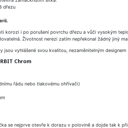
ě dřezu
rii.
oti korozi i po porušení povrchu dřezu a vůči vysokým tep
yklovatelná. Životnost nerezi zatím nepřekonal žádný jiný mat
ezy jsou vyhlášené svou kvalitou, nezaměnitelným designe
 ORBIT Chrom
odnímu řádu nebo tlakovému ohřívači)
rem
čka se nejprve otevře k dorazu v polovině a dojde tak k p