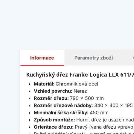
Informace
Parametry zboží
Kuchyňský dřez Franke Logica LLX 611/
Materiál:
Chromniklová ocel
Vzhled povrchu:
Nerez
Rozměr dřezu:
790 x 500 mm
Rozměr dřezové nádoby:
340 x 400 x 19
Minimální šířka skříňky:
450 mm
Způsob montáže:
Horní, dřez je usazen na
Orientace dřezu:
Pravý (vana dřezu vpravo
Ruční ovládání výpusti - výpusť se zavírá a