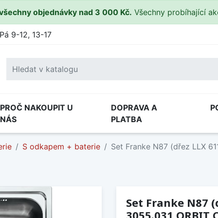
všechny objednávky nad 3 000 Kč.
Všechny probíhající a
Pá 9-12, 13-17
PROČ NAKOUPIT U
DOPRAVA A
P
NÁS
PLATBA
rie
S odkapem + baterie
Set Franke N87 (dřez LLX 61
Set Franke N87 (
3055.031 ORBIT 