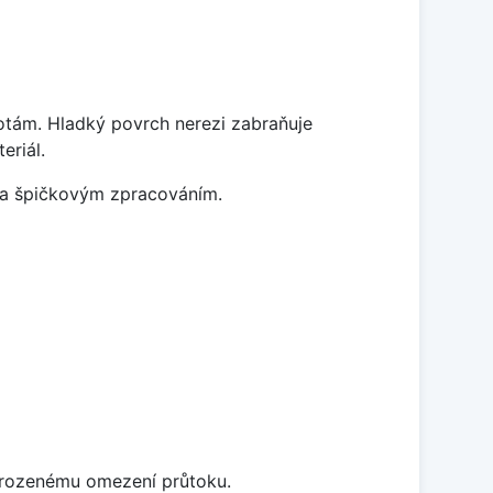
lotám. Hladký povrch nerezi zabraňuje
eriál.
m a špičkovým zpracováním.
řirozenému omezení průtoku.