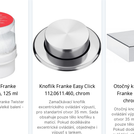
a Franke
Knoflík Franke Easy Click
Otočný k
, 125 ml
112.0611.460, chrom
Franke 
chro
Franke Twister
Zamačkávací knoflík
Velké balení -
excentrického ovládání výpusti,
Otočný kno
.
pro standartní otvor 35 mm. Sada
ovládání výp
obsahuje pouze tělo knoflíku s
otvor 35 
maticí. Pokud doděláváte
pouze tělo
excentrické ovládání, objednejte i
Pokud dodě
výpusť s lankem.