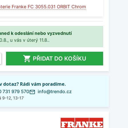
terie Franke FC 3055.031 ORBIT Chrom
hned k odeslání nebo vyzvednutí
8., u vás v úterý 11.8..

PŘIDAT DO KOŠÍKU
iv dotaz? Rádi vám poradíme.
 731 979 570
info@trendo.cz
mail_outline
 9-12, 13-17