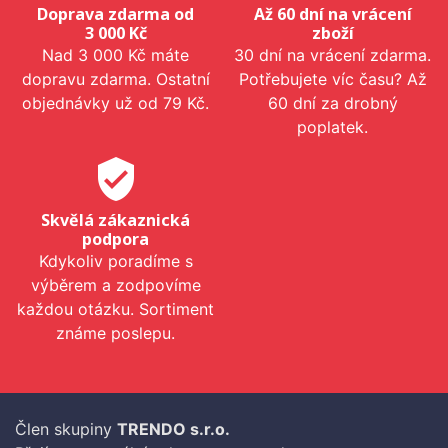
Doprava zdarma od
Až 60 dní na vrácení
3 000 Kč
zboží
Nad 3 000 Kč máte
30 dní na vrácení zdarma.
dopravu zdarma. Ostatní
Potřebujete víc času? Až
objednávky už od 79 Kč.
60 dní za drobný
poplatek.
verified_user
Skvělá zákaznická
podpora
Kdykoliv poradíme s
výběrem a zodpovíme
každou otázku. Sortiment
známe poslepu.
Člen skupiny
TRENDO s.r.o.