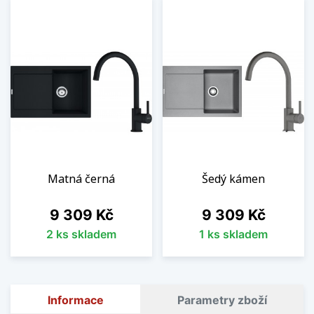
Matná černá
Šedý kámen
Cena
Cena
9 309 Kč
9 309 Kč
2 ks skladem
1 ks skladem
Informace
Parametry zboží