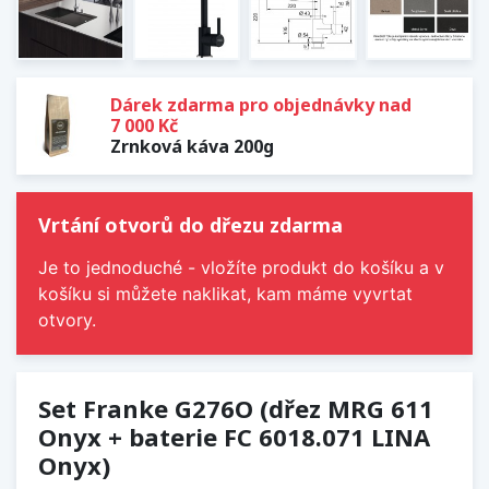
Dárek zdarma pro objednávky nad
7 000 Kč
Zrnková káva 200g
Vrtání otvorů do dřezu zdarma
Je to jednoduché - vložíte produkt do košíku a v
košíku si můžete naklikat, kam máme vyvrtat
otvory.
Set Franke G276O (dřez MRG 611
Onyx + baterie FC 6018.071 LINA
Onyx)