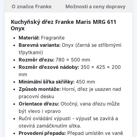
O značce Franke
Možnosti a ceny dopravy
Kuchyňský dřez Franke Maris MRG 611
Onyx
Materiál:
Fragranite
Barevná varianta:
Onyx (černá se stříbrnými
třpytkami)
Rozměr dřezu:
780 x 500 mm
Rozměr dřezové nádoby:
350 x 425 x 200
mm
Minimální šířka skříňky:
450 mm
Způsob montáže:
Horní, dřez je usazen nad
pracovní desku
Orientace dřezu:
Otočný, vana dřezu může
být vlevo i vpravo
Ruční ovládání výpusti - výpusť se zavírá a
otevírá zamáčknutím sítka.
Provedení přepadu:
Přepad umístěn ve vaně