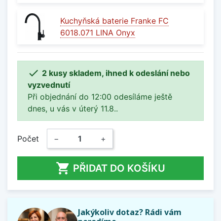
Kuchyňská baterie Franke FC
6018.071 LINA Onyx

2 kusy skladem, ihned k odeslání nebo
vyzvednutí
Při objednání do 12:00 odesíláme ještě
dnes, u vás v úterý 11.8..
Počet
−
+

PŘIDAT DO KOŠÍKU
Jakýkoliv dotaz? Rádi vám