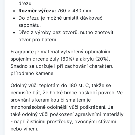
dřezu
Rozměr výřezu:
760 x 480 mm
Do dřezu je možné umístit dávkovač
saponátu.
Dřez z výroby bez otvorů, nutno zhotovit
otvor pro baterii.
Fragranite je materiál vytvořený optimálním
spojením drcené žuly (80%) a akrylu (20%).
Snadno se udržuje i při zachování charakteru
přírodního kamene.
Odolný vůči teplotám do 180 st. C, takže se
nemusíte bát, že horké hrnce poškodí povrch. Ve
srovnání s keramikou či smaltem je
mnohonásobně odolnější vůči poškrábání. Je
také odolný vůči poškození agresivními materiály
- např. čistícími prostředky, ovocnými šťávami
nebo vínem.