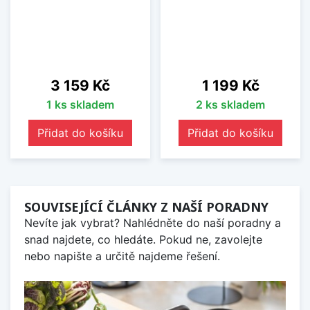
Cena
Cena
3 159 Kč
1 199 Kč
1 ks skladem
2 ks skladem
Přidat do košíku
Přidat do košíku
SOUVISEJÍCÍ ČLÁNKY Z NAŠÍ PORADNY
Nevíte jak vybrat? Nahlédněte do naší poradny a
snad najdete, co hledáte. Pokud ne, zavolejte
nebo napište a určitě najdeme řešení.