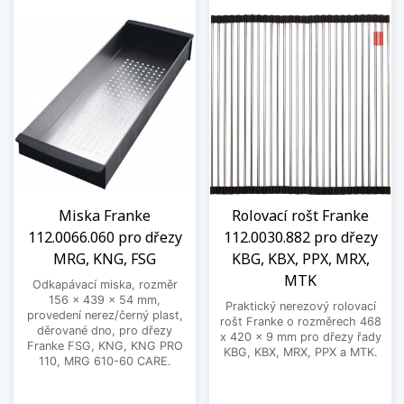
Miska Franke
Rolovací rošt Franke
112.0066.060 pro dřezy
112.0030.882 pro dřezy
MRG, KNG, FSG
KBG, KBX, PPX, MRX,
MTK
Odkapávací miska, rozměr
156 x 439 x 54 mm,
Praktický nerezový rolovací
provedení nerez/černý plast,
rošt Franke o rozměrech 468
děrované dno, pro dřezy
x 420 x 9 mm pro dřezy řady
Franke FSG, KNG, KNG PRO
KBG, KBX, MRX, PPX a MTK.
110, MRG 610-60 CARE.