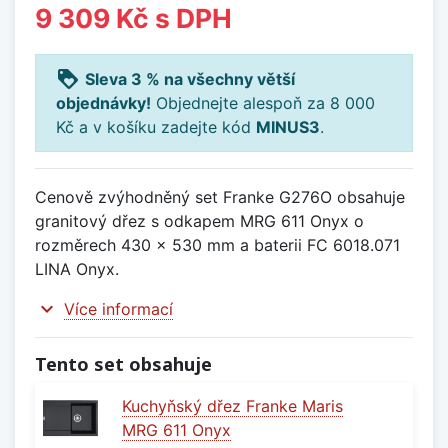
9 309 Kč
s DPH
loyalty
Sleva 3 % na všechny větší
objednávky!
Objednejte alespoň za 8 000
Kč a v košíku zadejte kód
MINUS3
.
Cenově zvýhodněný set Franke G276O obsahuje
granitový dřez s odkapem MRG 611 Onyx o
rozměrech 430 x 530 mm a baterii FC 6018.071
LINA Onyx.
expand_more
Více informací
Tento set obsahuje
Kuchyňský dřez Franke Maris
MRG 611 Onyx