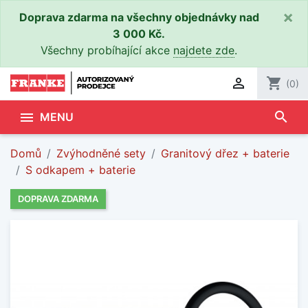
×
Doprava zdarma na všechny objednávky nad
3 000 Kč.
Všechny probíhající akce
najdete zde
.

shopping_cart
(0)
search

MENU
Domů
Zvýhodněné sety
Granitový dřez + baterie
S odkapem + baterie
DOPRAVA ZDARMA