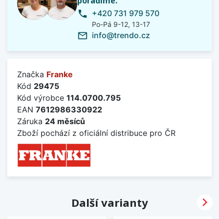
poradíme.
+420 731 979 570
phone
Po-Pá 9-12, 13-17
info@trendo.cz
mail_outline
Značka
Franke
Kód
29475
Kód výrobce
114.0700.795
EAN
7612986330922
Záruka
24 měsíců
Zboží pochází z oficiální distribuce pro ČR

Další varianty