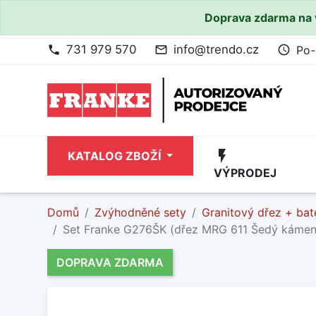
Doprava zdarma na 
731 979 570
info@trendo.cz
Po-
phone
mail_outline
access_time
flash_on
KATALOG ZBOŽÍ
VÝPRODEJ
Domů
Zvýhodněné sety
Granitový dřez + bat
Set Franke G276ŠK (dřez MRG 611 Šedý kámen
DOPRAVA ZDARMA