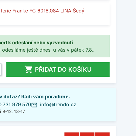
terie Franke FC 6018.084 LINA Šedý
ned k odeslání nebo vyzvednutí
 odesíláme ještě dnes, u vás v pátek 7.8..

PŘIDAT DO KOŠÍKU
iv dotaz? Rádi vám poradíme.
 731 979 570
info@trendo.cz
mail_outline
 9-12, 13-17