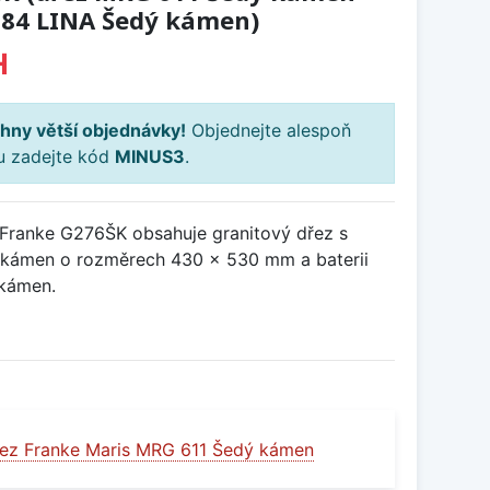
.084 LINA Šedý kámen)
H
hny větší objednávky!
Objednejte alespoň
ku zadejte kód
MINUS3
.
Franke G276ŠK obsahuje granitový dřez s
kámen o rozměrech 430 x 530 mm a baterii
kámen.
ez Franke Maris MRG 611 Šedý kámen