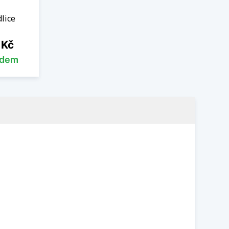
lice
 Kč
adem