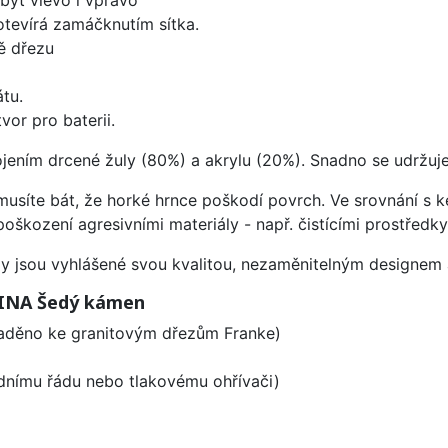
 otevírá zamáčknutím sítka.
ě dřezu
tu.
vor pro baterii.
ojením drcené žuly (80%) a akrylu (20%). Snadno se udržuje
emusíte bát, že horké hrnce poškodí povrch. Ve srovnání s
poškození agresivními materiály - např. čistícími prostřed
ezy jsou vyhlášené svou kvalitou, nezaměnitelným designe
LINA Šedý kámen
laděno ke granitovým dřezům Franke)
odnímu řádu nebo tlakovému ohřívači)