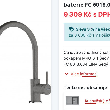
baterie FC 6018
9 309 Kč
s DP
loyalty
Sleva 3 % na všec
za 8 000 Kč a v koší
Cenově zvýhodněný set 
odkapem MRG 611 Šedý 
FC 6018.084 LINA Šedý 
expand_more
Více informací
Tento set obsahuje
Kuchyňský dř