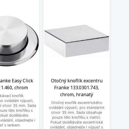
ranke Easy Click
Otočný knoflík excentru
Oto
11.460, chrom
Franke 133.0301.743,
Frank
chrom, hranatý
ávací knoflík
o ovládání výpusti,
Otočný knoflík excentrického
Otoč
ní otvor 35 mm. Sada
ovládání výpusti, pro standartní
ovlád
uze tělo knoflíku s
otvor 35 mm. Sada obsahuje
otv
Pokud doděláváte
pouze tělo knoflíku s maticí.
pou
vládání, objednejte i
Pokud doděláváte excentrické
Poku
sť s lankem.
ovládání, objednejte i výpusť s
ovlá