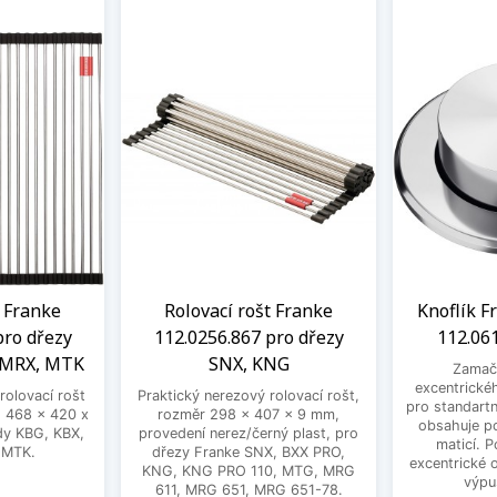
t Franke
Rolovací rošt Franke
Knoflík F
pro dřezy
112.0256.867 pro dřezy
112.06
 MRX, MTK
SNX, KNG
Zamačk
excentrickéh
rolovací rošt
Praktický nerezový rolovací rošt,
pro standart
 468 x 420 x
rozměr 298 x 407 x 9 mm,
obsahuje po
dy KBG, KBX,
provedení nerez/černý plast, pro
maticí. 
 MTK.
dřezy Franke SNX, BXX PRO,
excentrické o
KNG, KNG PRO 110, MTG, MRG
výpu
611, MRG 651, MRG 651-78.