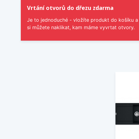
Vrtání otvorů do dřezu zdarma
Je to jednoduché - vložíte produkt do košíku a
si můžete naklikat, kam máme vyvrtat otvory.