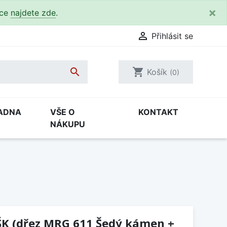
×
kce
najdete zde
.

Přihlásit se

shopping_cart
Košík
(0)
ADNA
VŠE O
KONTAKT
NÁKUPU
ŠK (dřez MRG 611 Šedý kámen +