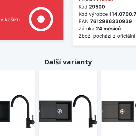
Kód
29500
adjust
Kód výrobce
114.0700.
 v košíku
EAN
7612986330939
Záruka
24 měsíců
Zboží pochází z oficiální
Další varianty