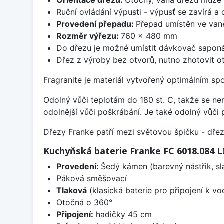
Ruční ovládání výpusti - výpusť se zavírá a
Provedení přepadu:
Přepad umístěn ve van
Rozměr výřezu:
760 x 480 mm
Do dřezu je možné umístit dávkovač saponá
Dřez z výroby bez otvorů, nutno zhotovit ot
Fragranite je materiál vytvořený optimálním sp
Odolný vůči teplotám do 180 st. C, takže se n
odolnější vůči poškrábání. Je také odolný vůči 
Dřezy Franke patří mezi světovou špičku - dř
Kuchyňská baterie Franke FC 6018.084 
Provedení:
Šedý kámen (barevný nástřik, s
Páková směšovací
Tlaková
(klasická baterie pro připojení k v
Otočná o 360°
Připojení:
hadičky 45 cm