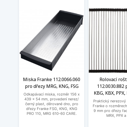
Miska Franke 112.0066.060
Rolovací roš
pro dřezy MRG, KNG, FSG
112.0030.882 
KBG, KBX, PPX,
Odkapávací miska, rozměr 156 x
439 x 54 mm, provedení nerez/
Praktický nerezový 
černý plast, děrované dno, pro
Franke o rozměrech
dřezy Franke FSG, KNG, KNG
9 mm pro dřezy řa
PRO 110, MRG 610-60 CARE.
MRX, PPX a