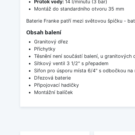
Průtok vody:
14 l/minutu (3 bar)
Montáž do standardního otvoru 35 mm
Baterie Franke patří mezi světovou špičku - b
Obsah balení
Granitový dřez
Příchytky
Těsnění není součástí balení, u granitových 
Sítkový ventil 3 1/2" s přepadem
Sifon pro úsporu místa 6/4" s odbočkou na
Dřezová baterie
Připojovací hadičky
Montážní balíček