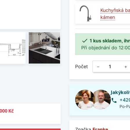
Kuchyňská ba
kámen

1 kus skladem, ih
Při objednání do 12:00
Počet
−
+
Jakýkol
+420
phone
Po-Pá
000 Kč
Značka
Franke