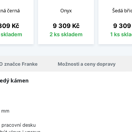
ná černá
Onyx
Šedá břid
na
Cena
Cena
309 Kč
9 309 Kč
9 309
s skladem
2 ks skladem
1 ks skl
O značce Franke
Možnosti a ceny dopravy
Šedý kámen
0 mm
d pracovní desku
být vlevo i vpravo