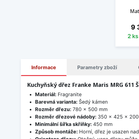
Mat
Ce
9 
2 k
Informace
Parametry zboží
Kuchyňský dřez Franke Maris MRG 611 
Materiál:
Fragranite
Barevná varianta:
Šedý kámen
Rozměr dřezu:
780 x 500 mm
Rozměr dřezové nádoby:
350 x 425 x 20
Minimální šířka skříňky:
450 mm
Způsob montáže:
Horní, dřez je usazen na
Orientace dřezu:
Otočný, vana dřezu může 