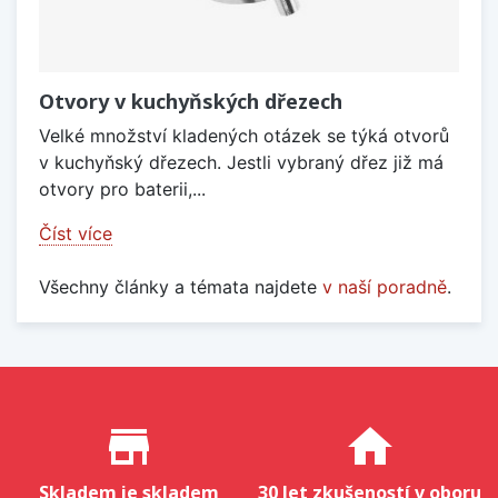
Otvory v kuchyňských dřezech
Velké množství kladených otázek se týká otvorů
v kuchyňský dřezech. Jestli vybraný dřez již má
otvory pro baterii,...
Číst více
Všechny články a témata najdete
v naší poradně
.
Proč nakupovat u nás?
store_mall_directory
home
Skladem je skladem
30 let zkušeností v oboru