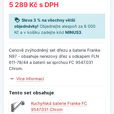
5 289 Kč
s DPH
loyalty
Sleva 3 % na všechny větší
objednávky!
Objednejte alespoň za 8 000
Kč a v košíku zadejte kód
MINUS3
.
Cenově zvýhodněný set dřezu a baterie Franke
N97 - obsahuje nerezový dřez s odkapem FLN
611-78/44 a baterii se sprchou FC 9547.031
Chrom.
expand_more
Více informací
Tento set obsahuje
Kuchyňská baterie Franke FC
9547.031 Chrom