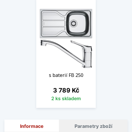
s baterií FB 250
Cena
3 789 Kč
2 ks skladem
Informace
Parametry zboží