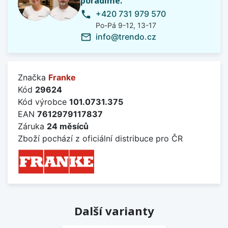
poradíme.
+420 731 979 570
phone
Po-Pá 9-12, 13-17
info@trendo.cz
mail_outline
Značka
Franke
Kód
29624
Kód výrobce
101.0731.375
EAN
7612979117837
Záruka
24 měsíců
Zboží pochází z oficiální distribuce pro ČR
Další varianty