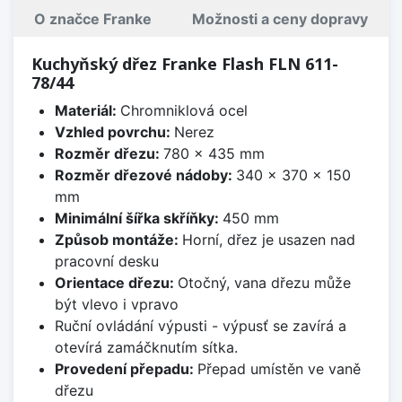
O značce Franke
Možnosti a ceny dopravy
Kuchyňský dřez Franke Flash FLN 611-
78/44
Materiál:
Chromniklová ocel
Vzhled povrchu:
Nerez
Rozměr dřezu:
780 x 435 mm
Rozměr dřezové nádoby:
340 x 370 x 150
mm
Minimální šířka skříňky:
450 mm
Způsob montáže:
Horní, dřez je usazen nad
pracovní desku
Orientace dřezu:
Otočný, vana dřezu může
být vlevo i vpravo
Ruční ovládání výpusti - výpusť se zavírá a
otevírá zamáčknutím sítka.
Provedení přepadu:
Přepad umístěn ve vaně
dřezu