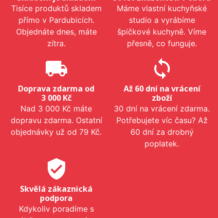
Tisíce produktů skladem
Máme vlastní kuchyňské
přímo v Pardubicích.
studio a vyrábíme
Objednáte dnes, máte
špičkové kuchyně. Víme
zítra.
přesně, co funguje.
local_shipping
sync
Doprava zdarma od
Až 60 dní na vrácení
3 000 Kč
zboží
Nad 3 000 Kč máte
30 dní na vrácení zdarma.
dopravu zdarma. Ostatní
Potřebujete víc času? Až
objednávky už od 79 Kč.
60 dní za drobný
poplatek.
verified_user
Skvělá zákaznická
podpora
Kdykoliv poradíme s