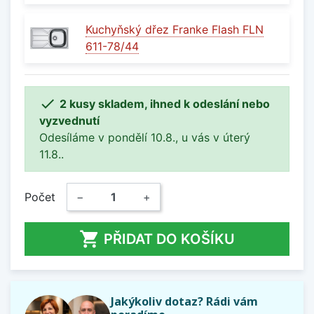
Kuchyňský dřez Franke Flash FLN
611-78/44

2 kusy skladem, ihned k odeslání nebo
vyzvednutí
Odesíláme v pondělí 10.8., u vás v úterý
11.8..
Počet
−
+

PŘIDAT DO KOŠÍKU
Jakýkoliv dotaz? Rádi vám