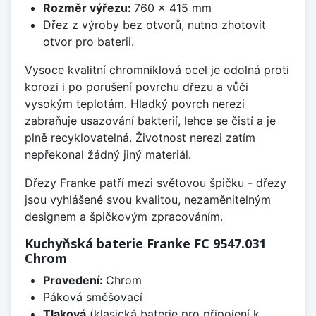
Rozměr výřezu:
760 x 415 mm
Dřez z výroby bez otvorů, nutno zhotovit
otvor pro baterii.
Vysoce kvalitní chromniklová ocel je odolná proti
korozi i po porušení povrchu dřezu a vůči
vysokým teplotám. Hladký povrch nerezi
zabraňuje usazování bakterií, lehce se čistí a je
plně recyklovatelná. Životnost nerezi zatím
nepřekonal žádný jiný materiál.
Dřezy Franke patří mezi světovou špičku - dřezy
jsou vyhlášené svou kvalitou, nezaměnitelným
designem a špičkovým zpracováním.
Kuchyňská baterie Franke FC 9547.031
Chrom
Provedení:
Chrom
Páková směšovací
Tlaková
(klasická baterie pro připojení k