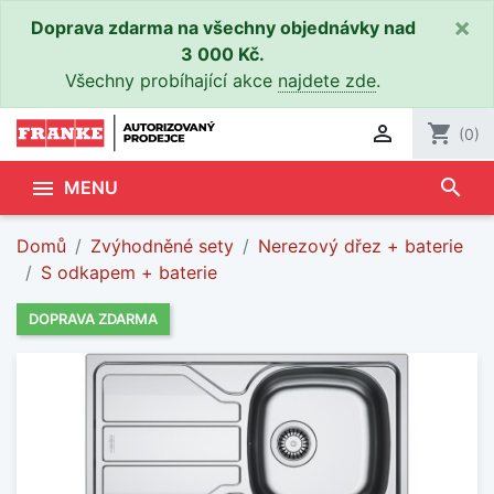
×
Doprava zdarma na všechny objednávky nad
3 000 Kč.
Všechny probíhající akce
najdete zde
.

shopping_cart
(0)
search

MENU
Domů
Zvýhodněné sety
Nerezový dřez + baterie
S odkapem + baterie
DOPRAVA ZDARMA