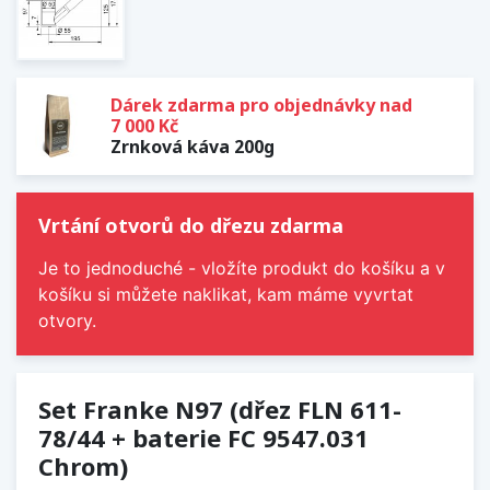
Dárek zdarma pro objednávky nad
7 000 Kč
Zrnková káva 200g
Vrtání otvorů do dřezu zdarma
Je to jednoduché - vložíte produkt do košíku a v
košíku si můžete naklikat, kam máme vyvrtat
otvory.
Set Franke N97 (dřez FLN 611-
78/44 + baterie FC 9547.031
Chrom)