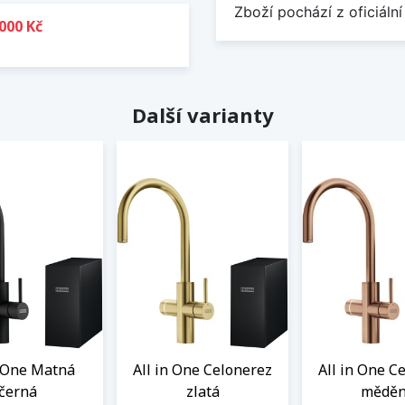
Zboží pochází z oficiální
000 Kč
Další varianty
n One Matná
All in One Celonerez
All in One C
černá
zlatá
mědě