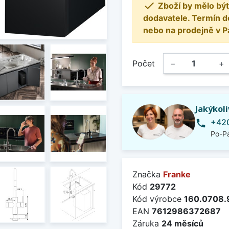

Zboží by mělo být
dodavatele. Termín d
nebo na prodejně v P
Počet
−
+
Jakýkol
+420
phone
Po-Pá
Značka
Franke
Kód
29772
Kód výrobce
160.0708.
EAN
7612986372687
Záruka
24 měsíců