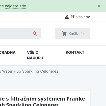
×
kce
najdete zde
.

Přihlásit se

shopping_cart
Košík
(0)
ORADNA
VŠE O
KONTAKT
NÁKUPU
s Water Hub Sparkling Celonerez
ie s filtračním systémem Franke
b Sparkling Celonerez