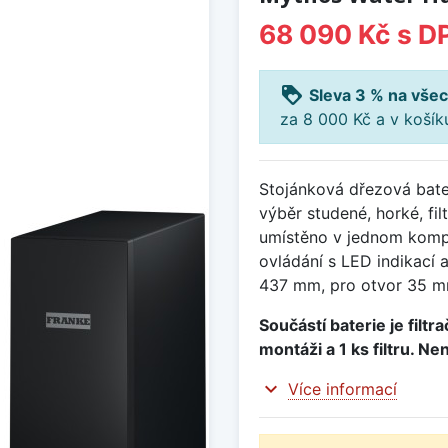
68 090 Kč
s D
loyalty
Sleva 3 % na všec
za 8 000 Kč a v koší
Stojánková dřezová bate
výběr studené, horké, fi
umístěno v jednom komp
ovládání s LED indikací 
437 mm, pro otvor 35 mm
Součástí baterie je filtr
montáži a 1 ks filtru. Ne
expand_more
Více informací