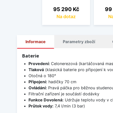
Cena
Cen
95 290 Kč
99
Na dotaz
Na
Informace
Parametry zboží
Baterie
Provedení:
Celonerezová (kartáčovaná masi
Tlaková
(klasická baterie pro připojení k v
Otočná o 180°
Připojení:
hadičky 70 cm
Ovládání:
Pravá páčka pro běžnou studenou a
Filtrační zařízení je součástí dodávky
Funkce Dovolená:
Udržuje teplotu vody v ch
Průtok vody:
7,4 l/min (3 bar)