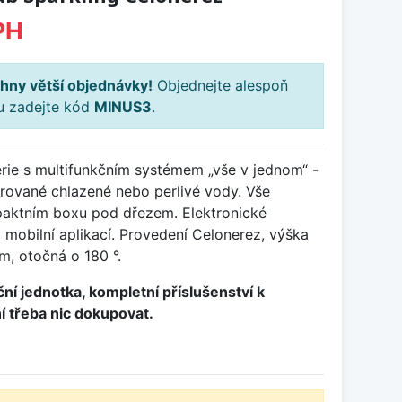
PH
hny větší objednávky!
Objednejte alespoň
ku zadejte kód
MINUS3
.
rie s multifunkčním systémem „vše v jednom“ -
ltrované chlazené nebo perlivé vody. Vše
aktním boxu pod dřezem. Elektronické
a mobilní aplikací. Provedení Celonerez, výška
, otočná o 180 °.
ační jednotka, kompletní příslušenství k
ní třeba nic dokupovat.