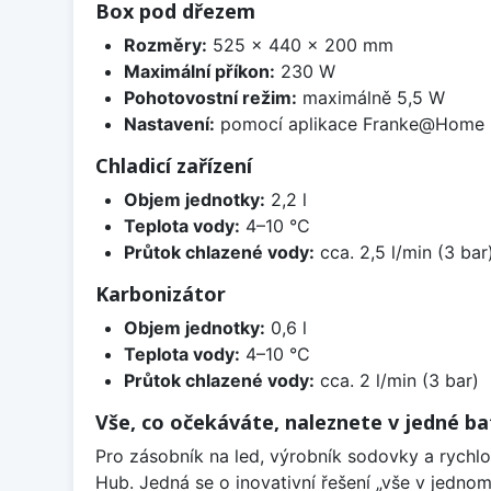
Box pod dřezem
Rozměry:
525 x 440 x 200 mm
Maximální příkon:
230 W
Pohotovostní režim:
maximálně 5,5 W
Nastavení:
pomocí aplikace Franke@Home
Chladicí zařízení
Objem jednotky:
2,2 l
Teplota vody:
4–10 °C
Průtok chlazené vody:
cca. 2,5 l/min (3 bar
Karbonizátor
Objem jednotky:
0,6 l
Teplota vody:
4–10 °C
Průtok chlazené vody:
cca. 2 l/min (3 bar)
Vše, co očekáváte, naleznete v jedné bat
Pro zásobník na led, výrobník sodovky a rychlo
Hub. Jedná se o inovativní řešení „vše v jednom