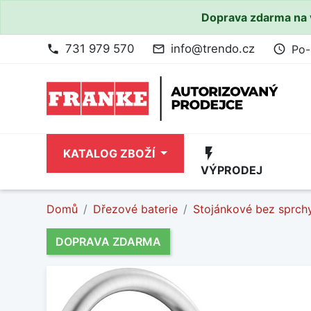
Doprava zdarma na 
731 979 570
info@trendo.cz
Po-
phone
mail_outline
access_time
flash_on
KATALOG ZBOŽÍ
VÝPRODEJ
Domů
Dřezové baterie
Stojánkové bez sprch
DOPRAVA ZDARMA