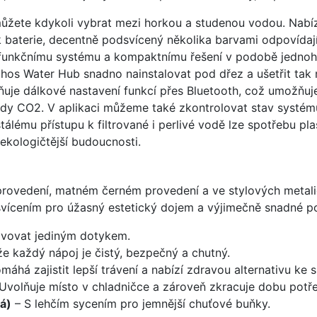
 můžete kdykoli vybrat mezi horkou a studenou vodou. Nabí
ík baterie, decentně podsvícený několika barvami odpovídaj
funkčnímu systému a kompaktnímu řešení v podobě jednoho
thos Water Hub snadno nainstalovat pod dřez a ušetřit tak 
ňuje dálkové nastavení funkcí přes Bluetooth, což umožňuj
vody CO2. V aplikaci můžeme také zkontrolovat stav systém
tálému přístupu k filtrované i perlivé vodě lze spotřebu pl
ekologičtější budoucnosti.
rovedení, matném černém provedení a ve stylových metalic
ícením pro úžasný estetický dojem a výjimečně snadné po
tivovat jediným dotykem.
 že každý nápoj je čistý, bezpečný a chutný.
máhá zajistit lepší trávení a nabízí zdravou alternativu ke
Uvolňuje místo v chladničce a zároveň zkracuje dobu potř
á)
– S lehčím sycením pro jemnější chuťové buňky.