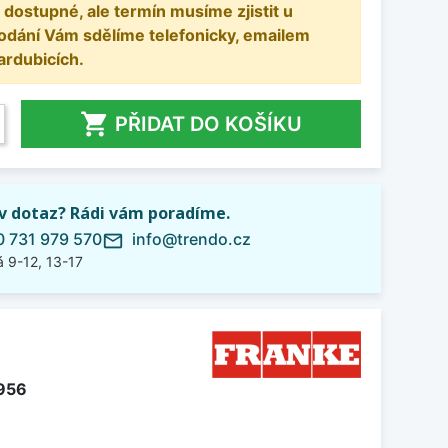
 dostupné, ale termín musíme zjistit u
odání Vám sdělíme telefonicky, emailem
ardubicích.

PŘIDAT DO KOŠÍKU
iv dotaz? Rádi vám poradíme.
 731 979 570
info@trendo.cz
mail_outline
 9-12, 13-17
956