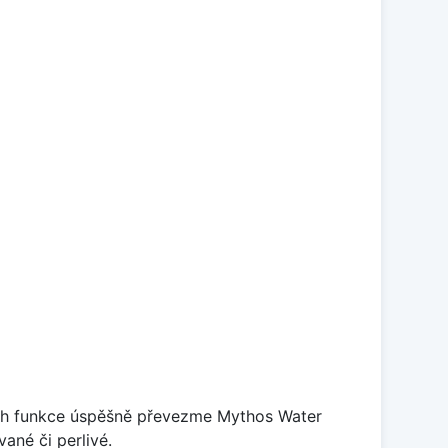
ejich funkce úspěšně převezme Mythos Water
ané či perlivé.