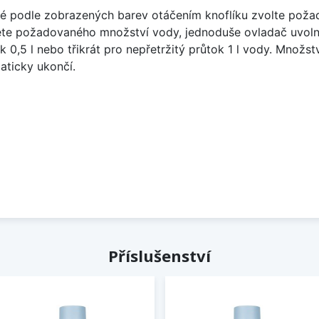
Poté podle zobrazených barev otáčením knoflíku zvolte pož
ete požadovaného množství vody, jednoduše ovladač uvoln
 0,5 l nebo třikrát pro nepřetržitý průtok 1 l vody. Množstv
aticky ukončí.
Příslušenství