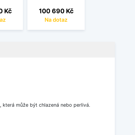
Cena
0 Kč
100 690 Kč
az
Na dotaz
 která může být chlazená nebo perlivá.