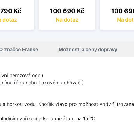
a
Cena
Cena
 790 Kč
100 690 Kč
100 69
 dotaz
Na dotaz
Na dot
O značce Franke
Možnosti a ceny dopravy
vní nerezová ocel)
odnímu řádu nebo tlakovému ohřívači)
 horkou vodu. Knoflík vlevo pro možnost vody filtrované,
ladicím zařízení a karbonizátoru na 15 °C