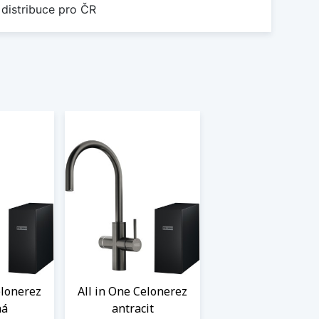
 distribuce pro ČR
elonerez
All in One Celonerez
ná
antracit