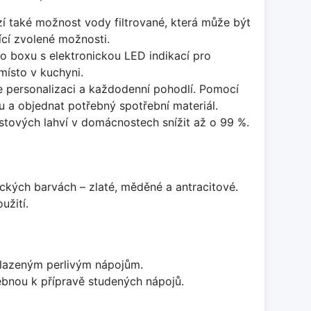
zí také možnost vody filtrované, která může být
ící zvolené možnosti.
 boxu s elektronickou LED indikací pro
místo v kuchyni.
e personalizaci a každodenní pohodlí. Pomocí
u a objednat potřebný spotřební materiál.
astových lahví v domácnostech snížit až o 99 %.
kých barvách – zlaté, měděné a antracitové.
užití.
 slazeným perlivým nápojům.
ebnou k přípravě studených nápojů.