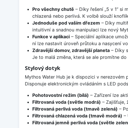
Pro všechny chutě
– Díky řešení „5 v 1“ si
chlazená nebo perlivá. K volbě slouží knofl
Jednoduše pod vaším dřezem
– Díky multi
intuitivní a snadnou manipulaci lze nový My
Funkce v aplikaci
– Speciální aplikace umož
ní lze nastavit úroveň průtoku a nasycení 
Zdravější domov, zdravější planeta
– Díky s
Je to malá změna, která se ale promítne do 
Stylový dotyk
Mythos Water Hub je k dispozici v nerezovém p
Disponuje elektronickým ovládáním s LED podsv
Pohotovostní režim (bílá)
– Zařízení lze ak
Filtrovaná voda (světle modrá)
– Zajišťuje,
Filtrovaná perlivá voda (tmavě zelená)
– Po
Filtrovaná chlazená voda (tmavě modrá)
– 
Filtrovaná jemně perlivá voda (světle zelen