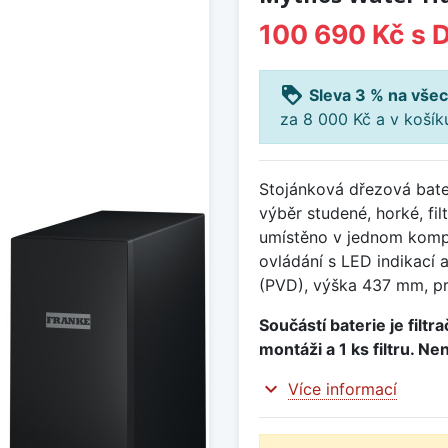
100 690 Kč
s 
loyalty
Sleva 3 % na všec
za 8 000 Kč a v koší
Stojánková dřezová bate
výběr studené, horké, fi
umístěno v jednom komp
ovládání s LED indikací 
(PVD), výška 437 mm, pr
Součástí baterie je filtr
montáži a 1 ks filtru. Ne
expand_more
Více informací