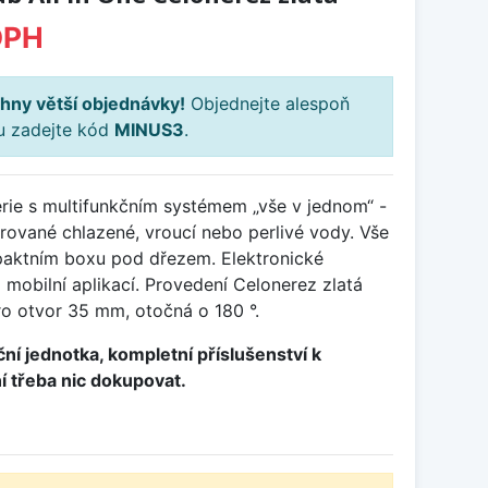
DPH
hny větší objednávky!
Objednejte alespoň
ku zadejte kód
MINUS3
.
rie s multifunkčním systémem „vše v jednom“ -
ltrované chlazené, vroucí nebo perlivé vody. Vše
aktním boxu pod dřezem. Elektronické
a mobilní aplikací. Provedení Celonerez zlatá
o otvor 35 mm, otočná o 180 °.
ační jednotka, kompletní příslušenství k
ní třeba nic dokupovat.