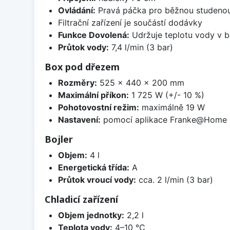
Ovládání:
Pravá páčka pro běžnou studenou a
Filtrační zařízení je součástí dodávky
Funkce Dovolená:
Udržuje teplotu vody v bo
Průtok vody:
7,4 l/min (3 bar)
Box pod dřezem
Rozměry:
525 x 440 x 200 mm
Maximální příkon:
1 725 W (+/- 10 %)
Pohotovostní režim:
maximálně 19 W
Nastavení:
pomocí aplikace Franke@Home
Bojler
Objem:
4 l
Energetická třída:
A
Průtok vroucí vody:
cca. 2 l/min (3 bar)
Chladicí zařízení
Objem jednotky:
2,2 l
Teplota vody:
4–10 °C