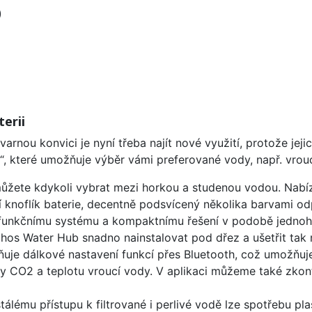
)
erii
varnou konvici je nyní třeba najít nové využití, protože j
“, které umožňuje výběr vámi preferované vody, např. vroucí
 můžete kdykoli vybrat mezi horkou a studenou vodou. Nabí
ží knoflík baterie, decentně podsvícený několika barvami od
funkčnímu systému a kompaktnímu řešení v podobě jednoho
thos Water Hub snadno nainstalovat pod dřez a ušetřit tak 
ňuje dálkové nastavení funkcí přes Bluetooth, což umožňuj
ody CO2 a teplotu vroucí vody. V aplikaci můžeme také zko
tálému přístupu k filtrované i perlivé vodě lze spotřebu pl