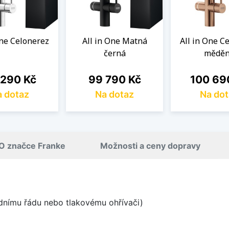
One Celonerez
All in One Matná
All in One C
černá
mědě
a
Cena
Cena
 290 Kč
99 790 Kč
100 69
 dotaz
Na dotaz
Na dot
O značce Franke
Možnosti a ceny dopravy
odnímu řádu nebo tlakovému ohřívači)