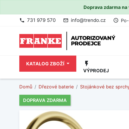
Doprava zdarma na 
731 979 570
info@trendo.cz
Po-
phone
mail_outline
access_time
flash_on
KATALOG ZBOŽÍ
VÝPRODEJ
Domů
Dřezové baterie
Stojánkové bez sprch
DOPRAVA ZDARMA