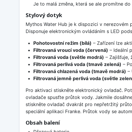
Je to malá změna, která se ale promítne do 
Stylový dotyk
Mythos Water Hub je k dispozici v nerezovém p
Disponuje elektronickým ovládáním s LED podsv
Pohotovostní režim (bílá)
– Zařízení lze ak
Filtrovaná vroucí voda (červená)
– Ideální p
Filtrovaná voda (světle modrá)
– Zajišťuje,
Filtrovaná perlivá voda (tmavě zelená)
– Po
Filtrovaná chlazená voda (tmavě modrá)
– 
Filtrovaná jemně perlivá voda (světle zelen
Pro aktivaci stiskněte elektronický ovladač. 
ovladače spusťte průtok vody. Jakmile dosáhn
stiskněte ovladač dvakrát pro nepřetržitý průtok
speciální aplikaci Franke. Průtok vody se autom
Obsah balení
Dřezová baterie