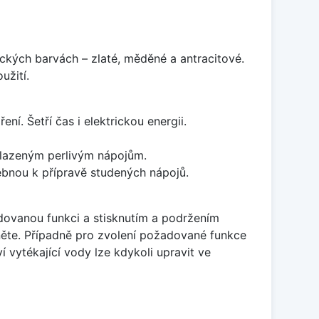
kých barvách – zlaté, měděné a antracitové.
užití.
ní. Šetří čas i elektrickou energii.
 slazeným perlivým nápojům.
ebnou k přípravě studených nápojů.
adovanou funkci a stisknutím a podržením
ěte. Případně pro zvolení požadované funkce
í vytékající vody lze kdykoli upravit ve