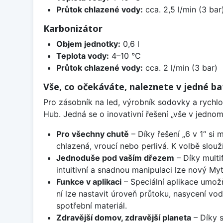
Průtok chlazené vody:
cca. 2,5 l/min (3 bar
Karbonizátor
Objem jednotky:
0,6 l
Teplota vody:
4–10 °C
Průtok chlazené vody:
cca. 2 l/min (3 bar)
Vše, co očekáváte, naleznete v jedné bat
Pro zásobník na led, výrobník sodovky a rychlo
Hub. Jedná se o inovativní řešení „vše v jednom
Pro všechny chutě
– Díky řešení „6 v 1“ si
chlazená, vroucí nebo perlivá. K volbě slou
Jednoduše pod vaším dřezem
– Díky multi
intuitivní a snadnou manipulaci lze nový My
Funkce v aplikaci
– Speciální aplikace umož
ní lze nastavit úroveň průtoku, nasycení v
spotřební materiál.
Zdravější domov, zdravější planeta
– Díky s