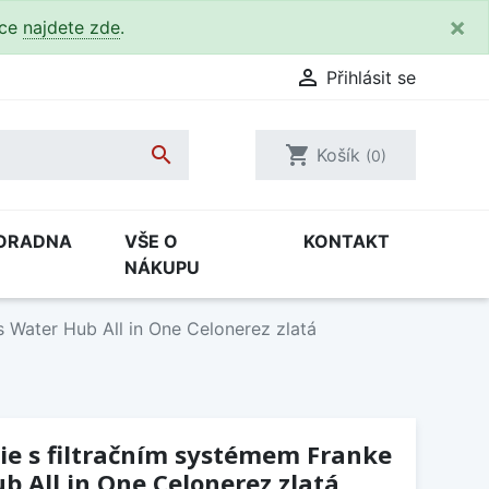
×
kce
najdete zde
.

Přihlásit se

shopping_cart
Košík
(0)
ORADNA
VŠE O
KONTAKT
NÁKUPU
 Water Hub All in One Celonerez zlatá
ie s filtračním systémem Franke
 All in One Celonerez zlatá