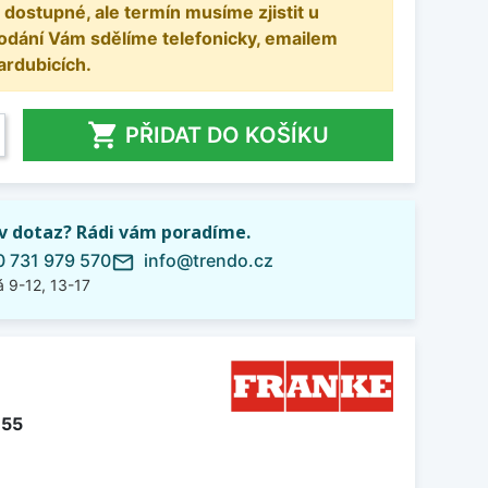
 dostupné, ale termín musíme zjistit u
odání Vám sdělíme telefonicky, emailem
ardubicích.

PŘIDAT DO KOŠÍKU
iv dotaz? Rádi vám poradíme.
 731 979 570
info@trendo.cz
mail_outline
 9-12, 13-17
755