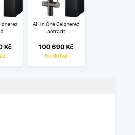
elonerez
All in One Celonerez
ná
antracit
Cena
0 Kč
100 690 Kč
az
Na dotaz