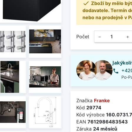

Zboží by mělo být
dodavatele. Termín d
nebo na prodejně v P
Počet
−
+
Jakýkol
+420
phone
Po-Pá
Značka
Franke
Kód
29774
Kód výrobce
160.0731.
EAN
7612986483543
Záruka
24 měsíců