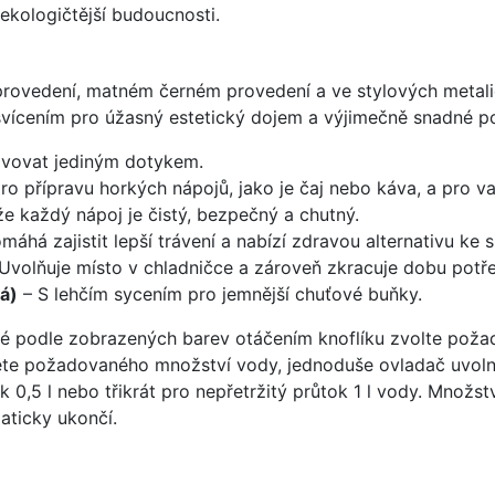
ekologičtější budoucnosti.
rovedení, matném černém provedení a ve stylových metalic
ícením pro úžasný estetický dojem a výjimečně snadné po
tivovat jediným dotykem.
ro přípravu horkých nápojů, jako je čaj nebo káva, a pro vaře
 že každý nápoj je čistý, bezpečný a chutný.
máhá zajistit lepší trávení a nabízí zdravou alternativu ke
Uvolňuje místo v chladničce a zároveň zkracuje dobu potř
á)
– S lehčím sycením pro jemnější chuťové buňky.
Poté podle zobrazených barev otáčením knoflíku zvolte pož
ete požadovaného množství vody, jednoduše ovladač uvoln
 0,5 l nebo třikrát pro nepřetržitý průtok 1 l vody. Množstv
aticky ukončí.