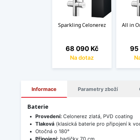
Sparkling Celonerez
All in 
Cena
Cen
68 090 Kč
95
Na dotaz
Na
Informace
Parametry zboží
Baterie
Provedení:
Celonerez zlatá, PVD coating
Tlaková
(klasická baterie pro připojení k v
Otočná o 180°
Připojení:
hadičky 70 cm