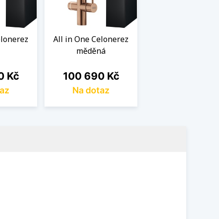
elonerez
All in One Celonerez
měděná
Cena
0 Kč
100 690 Kč
az
Na dotaz