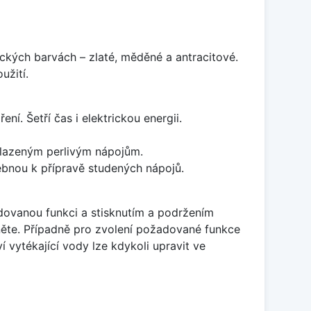
kých barvách – zlaté, měděné a antracitové.
užití.
ní. Šetří čas i elektrickou energii.
 slazeným perlivým nápojům.
ebnou k přípravě studených nápojů.
adovanou funkci a stisknutím a podržením
ěte. Případně pro zvolení požadované funkce
í vytékající vody lze kdykoli upravit ve