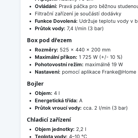
Ovládání:
Pravá páčka pro běžnou studenou a
Filtrační zařízení je součástí dodávky
Funkce Dovolená:
Udržuje teplotu vody v bo
Průtok vody:
7,4 l/min (3 bar)
Box pod dřezem
Rozměry:
525 x 440 x 200 mm
Maximální příkon:
1 725 W (+/- 10 %)
Pohotovostní režim:
maximálně 19 W
Nastavení:
pomocí aplikace Franke@Home
Bojler
Objem:
4 l
Energetická třída:
A
Průtok vroucí vody:
cca. 2 l/min (3 bar)
Chladicí zařízení
Objem jednotky:
2,2 l
Teplota vody:
4–10 °C