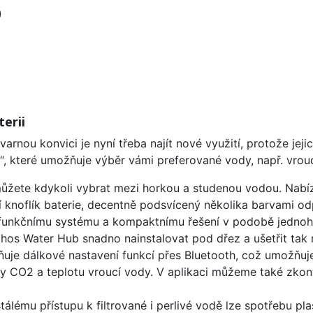
)
erii
varnou konvici je nyní třeba najít nové využití, protože j
“, které umožňuje výběr vámi preferované vody, např. vroucí
 můžete kdykoli vybrat mezi horkou a studenou vodou. Nabí
ží knoflík baterie, decentně podsvícený několika barvami od
funkčnímu systému a kompaktnímu řešení v podobě jednoho
thos Water Hub snadno nainstalovat pod dřez a ušetřit tak 
ňuje dálkové nastavení funkcí přes Bluetooth, což umožňuj
ody CO2 a teplotu vroucí vody. V aplikaci můžeme také zko
tálému přístupu k filtrované i perlivé vodě lze spotřebu pl