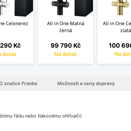
One Celonerez
All in One Matná
All in One C
černá
zlatá
a
Cena
Cena
 290 Kč
99 790 Kč
100 69
 dotaz
Na dotaz
Na dot
O značce Franke
Možnosti a ceny dopravy
odnímu řádu nebo tlakovému ohřívači)