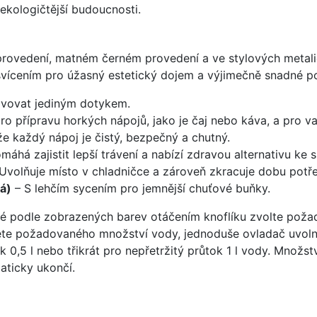
ekologičtější budoucnosti.
rovedení, matném černém provedení a ve stylových metalic
ícením pro úžasný estetický dojem a výjimečně snadné po
tivovat jediným dotykem.
ro přípravu horkých nápojů, jako je čaj nebo káva, a pro vaře
 že každý nápoj je čistý, bezpečný a chutný.
máhá zajistit lepší trávení a nabízí zdravou alternativu ke
Uvolňuje místo v chladničce a zároveň zkracuje dobu potř
á)
– S lehčím sycením pro jemnější chuťové buňky.
Poté podle zobrazených barev otáčením knoflíku zvolte pož
ete požadovaného množství vody, jednoduše ovladač uvoln
 0,5 l nebo třikrát pro nepřetržitý průtok 1 l vody. Množstv
aticky ukončí.