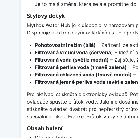
Je to malá změna, která se ale promítne do 
Stylový dotyk
Mythos Water Hub je k dispozici v nerezovém p
Disponuje elektronickým ovládáním s LED podsv
Pohotovostní režim (bílá)
– Zařízení lze ak
Filtrovaná vroucí voda (červená)
– Ideální p
Filtrovaná voda (světle modrá)
– Zajišťuje,
Filtrovaná perlivá voda (tmavě zelená)
– Po
Filtrovaná chlazená voda (tmavě modrá)
– 
Filtrovaná jemně perlivá voda (světle zelen
Pro aktivaci stiskněte elektronický ovladač. 
ovladače spusťte průtok vody. Jakmile dosáhn
stiskněte ovladač dvakrát pro nepřetržitý průtok
speciální aplikaci Franke. Průtok vody se autom
Obsah balení
Dřezová baterie