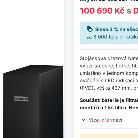
100 690 Kč
s 
loyalty
Sleva 3 % na všec
za 8 000 Kč a v koší
Stojánková dřezová bate
výběr studené, horké, fi
umístěno v jednom komp
ovládání s LED indikací a
(PVD), výška 437 mm, pr
Součástí baterie je filtr
montáži a 1 ks filtru. Ne
expand_more
Více informací