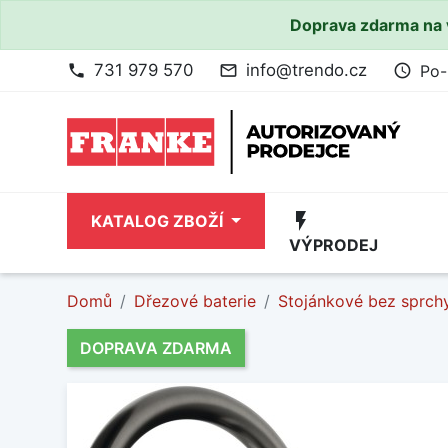
Doprava zdarma na 
731 979 570
info@trendo.cz
Po-
phone
mail_outline
access_time
flash_on
KATALOG ZBOŽÍ
VÝPRODEJ
Domů
Dřezové baterie
Stojánkové bez sprch
DOPRAVA ZDARMA