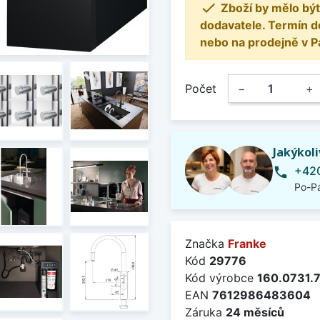

Zboží by mělo být
dodavatele. Termín d
nebo na prodejně v P
Počet
−
+
Jakýkol
+420
phone
Po-Pá
Značka
Franke
Kód
29776
Kód výrobce
160.0731.
EAN
7612986483604
Záruka
24 měsíců