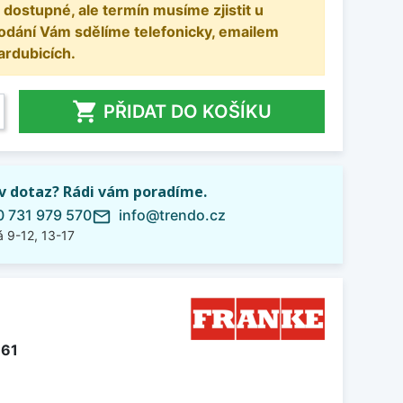
 dostupné, ale termín musíme zjistit u
odání Vám sdělíme telefonicky, emailem
ardubicích.

PŘIDAT DO KOŠÍKU
iv dotaz? Rádi vám poradíme.
 731 979 570
info@trendo.cz
mail_outline
 9-12, 13-17
761