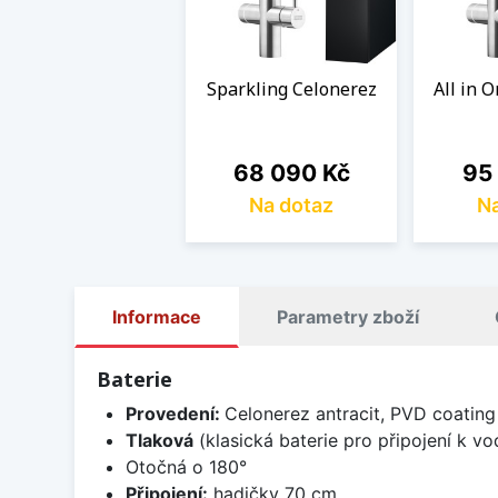
Sparkling Celonerez
All in 
Cena
Cen
68 090 Kč
95
Na dotaz
Na
Informace
Parametry zboží
Baterie
Provedení:
Celonerez antracit, PVD coating
Tlaková
(klasická baterie pro připojení k v
Otočná o 180°
Připojení:
hadičky 70 cm