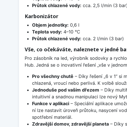
Průtok chlazené vody:
cca. 2,5 l/min (3 bar
Karbonizátor
Objem jednotky:
0,6 l
Teplota vody:
4–10 °C
Průtok chlazené vody:
cca. 2 l/min (3 bar)
Vše, co očekáváte, naleznete v jedné bat
Pro zásobník na led, výrobník sodovky a rychlo
Hub. Jedná se o inovativní řešení „vše v jednom
Pro všechny chutě
– Díky řešení „6 v 1“ si
chlazená, vroucí nebo perlivá. K volbě slou
Jednoduše pod vaším dřezem
– Díky multi
intuitivní a snadnou manipulaci lze nový My
Funkce v aplikaci
– Speciální aplikace umož
ní lze nastavit úroveň průtoku, nasycení v
spotřební materiál.
Zdravější domov, zdravější planeta
– Díky s