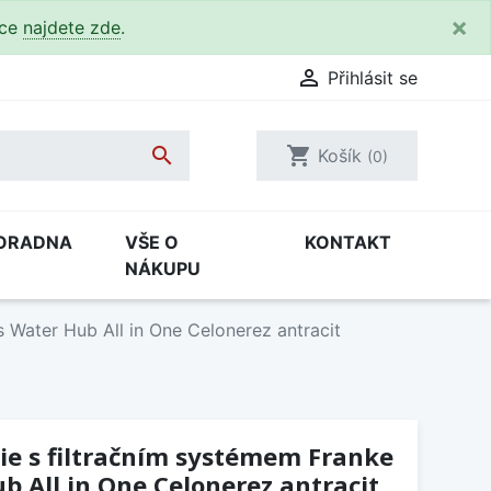
×
kce
najdete zde
.

Přihlásit se

shopping_cart
Košík
(0)
ORADNA
VŠE O
KONTAKT
NÁKUPU
 Water Hub All in One Celonerez antracit
ie s filtračním systémem Franke
 All in One Celonerez antracit