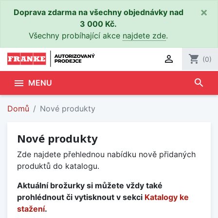
×
Doprava zdarma na všechny objednávky nad
3 000 Kč.
Všechny probíhající akce
najdete zde
.

shopping_cart
(0)
search

MENU
Domů
Nové produkty
Nové produkty
Zde najdete přehlednou nabídku nově přidaných
produktů do katalogu.
Aktuální brožurky si můžete vždy také
prohlédnout či vytisknout v sekci
Katalogy ke
stažení
.