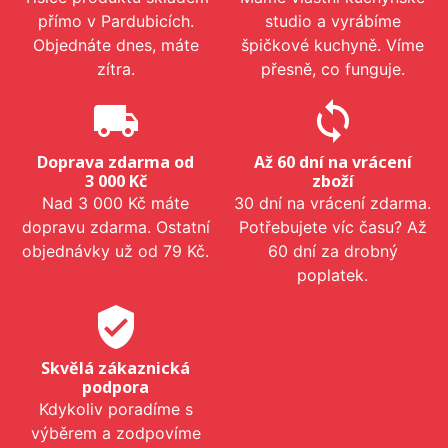
přímo v Pardubicích.
studio a vyrábíme
Objednáte dnes, máte
špičkové kuchyně. Víme
zítra.
přesně, co funguje.
local_shipping
sync
Doprava zdarma od
Až 60 dní na vrácení
3 000 Kč
zboží
Nad 3 000 Kč máte
30 dní na vrácení zdarma.
dopravu zdarma. Ostatní
Potřebujete víc času? Až
objednávky už od 79 Kč.
60 dní za drobný
poplatek.
verified_user
Skvělá zákaznická
podpora
Kdykoliv poradíme s
výběrem a zodpovíme