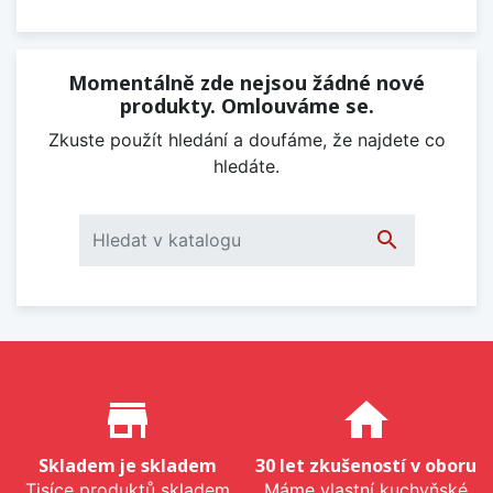
Momentálně zde nejsou žádné nové
produkty. Omlouváme se.
Zkuste použít hledání a doufáme, že najdete co
hledáte.

Proč nakupovat u nás?
store_mall_directory
home
Skladem je skladem
30 let zkušeností v oboru
Tisíce produktů skladem
Máme vlastní kuchyňské