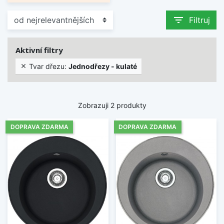
filter_list
Filtruj
Aktivní filtry
Tvar dřezu:
Jednodřezy - kulaté

Zobrazuji 2 produkty
DOPRAVA ZDARMA
DOPRAVA ZDARMA