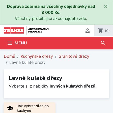
×
Doprava zdarma na všechny objednávky nad
3 000 Kč.
Všechny probíhající akce
najdete zde
.

shopping_cart
(0)
search

MENU
Domů
Kuchyňské dřezy
Granitové dřezy
Levné kulaté dřezy
Levné kulaté dřezy
Vyberte si z nabídky
levných kulatých dřezů
.
Jak vybrat dřez do
school
kuchyně