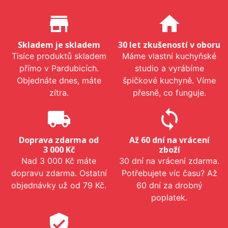
Proč nakupovat u nás?
store_mall_directory
home
Skladem je skladem
30 let zkušeností v oboru
Tisíce produktů skladem
Máme vlastní kuchyňské
přímo v Pardubicích.
studio a vyrábíme
Objednáte dnes, máte
špičkové kuchyně. Víme
zítra.
přesně, co funguje.
local_shipping
sync
Doprava zdarma od
Až 60 dní na vrácení
3 000 Kč
zboží
Nad 3 000 Kč máte
30 dní na vrácení zdarma.
dopravu zdarma. Ostatní
Potřebujete víc času? Až
objednávky už od 79 Kč.
60 dní za drobný
poplatek.
verified_user