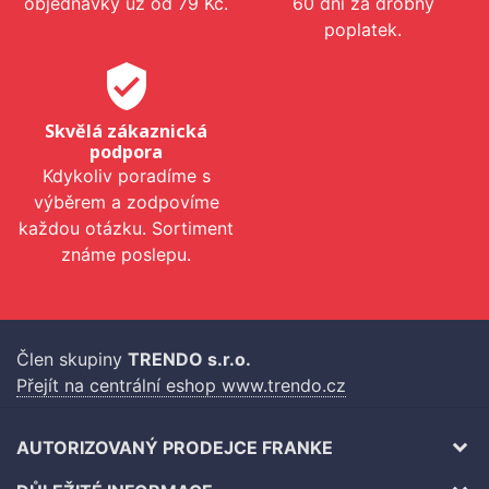
objednávky už od 79 Kč.
60 dní za drobný
poplatek.
verified_user
Skvělá zákaznická
podpora
Kdykoliv poradíme s
výběrem a zodpovíme
každou otázku. Sortiment
známe poslepu.
Člen skupiny
TRENDO s.r.o.
Přejít na centrální eshop www.trendo.cz
AUTORIZOVANÝ PRODEJCE FRANKE