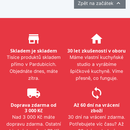

Zpět na začátek
Proč nakupovat u nás?
store_mall_directory
home
Skladem je skladem
30 let zkušeností v oboru
Tisíce produktů skladem
Máme vlastní kuchyňské
přímo v Pardubicích.
studio a vyrábíme
Objednáte dnes, máte
špičkové kuchyně. Víme
zítra.
přesně, co funguje.
local_shipping
sync
Doprava zdarma od
Až 60 dní na vrácení
3 000 Kč
zboží
Nad 3 000 Kč máte
30 dní na vrácení zdarma.
dopravu zdarma. Ostatní
Potřebujete víc času? Až