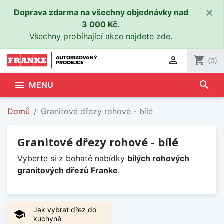
×
Doprava zdarma na všechny objednávky nad
3 000 Kč.
Všechny probíhající akce
najdete zde
.

shopping_cart
(0)
search

MENU
Domů
Granitové dřezy rohové - bílé
Granitové dřezy rohové - bílé
Vyberte si z bohaté nabídky
bílých rohových
granitových dřezů Franke
.
Jak vybrat dřez do
school
kuchyně