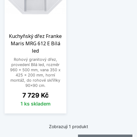
Kuchyňský dřez Franke
Maris MRG 612 E Bílá
led
Rohový granitový dřez,
provedení Bílá led, rozměr
960 x 500 mm, vana 350 x
425 x 200 mm, horní
montáž, do rohové skříňky
90x90 cm.
Cena
7 729 Kč
1 ks skladem
Zobrazuji 1 produkt