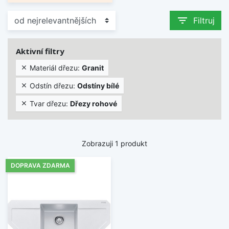
filter_list
Filtruj
Aktivní filtry
Materiál dřezu:
Granit

Odstín dřezu:
Odstíny bílé

Tvar dřezu:
Dřezy rohové

Zobrazuji 1 produkt
DOPRAVA ZDARMA