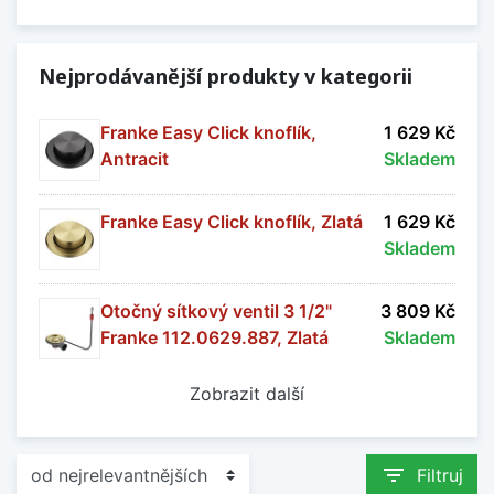
Nejprodávanější produkty v kategorii
Franke Easy Click knoflík,
1 629 Kč
Antracit
Skladem
Franke Easy Click knoflík, Zlatá
1 629 Kč
Skladem
Otočný sítkový ventil 3 1/2"
3 809 Kč
Franke 112.0629.887, Zlatá
Skladem
Zobrazit další
filter_list
Filtruj