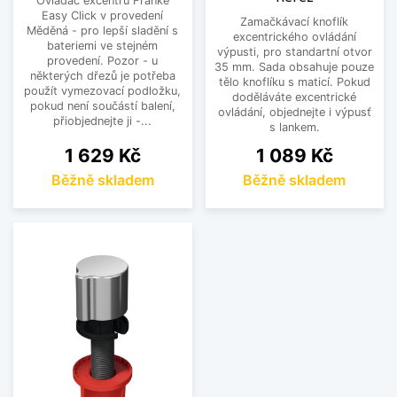
Ovladač excentru Franke
Easy Click v provedení
Zamačkávací knoflík
Měděná - pro lepší sladění s
excentrického ovládání
bateriemi ve stejném
výpusti, pro standartní otvor
provedení. Pozor - u
35 mm. Sada obsahuje pouze
některých dřezů je potřeba
tělo knoflíku s maticí. Pokud
použít vymezovací podložku,
doděláváte excentrické
pokud není součástí balení,
ovládání, objednejte i výpusť
přiobjednejte ji -...
s lankem.
Cena
Cena
1 629 Kč
1 089 Kč
Běžně skladem
Běžně skladem