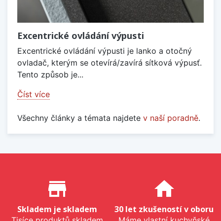
Excentrické ovládání výpusti
Excentrické ovládání výpusti je lanko a otočný
ovladač, kterým se otevírá/zavírá sítková výpusť.
Tento způsob je...
Číst více
Všechny články a témata najdete
v naší poradně
.
Proč nakupovat u nás?
store_mall_directory
home
Skladem je skladem
30 let zkušeností v oboru
Tisíce produktů skladem
Máme vlastní kuchyňské