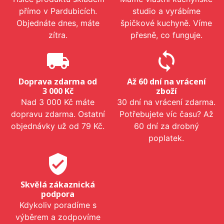
přímo v Pardubicích.
studio a vyrábíme
Objednáte dnes, máte
špičkové kuchyně. Víme
zítra.
přesně, co funguje.
local_shipping
sync
Doprava zdarma od
Až 60 dní na vrácení
3 000 Kč
zboží
Nad 3 000 Kč máte
30 dní na vrácení zdarma.
dopravu zdarma. Ostatní
Potřebujete víc času? Až
objednávky už od 79 Kč.
60 dní za drobný
poplatek.
verified_user
Skvělá zákaznická
podpora
Kdykoliv poradíme s
výběrem a zodpovíme