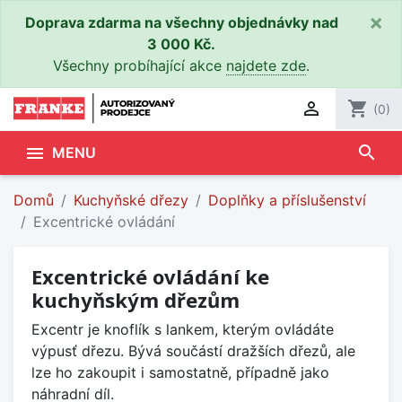
×
Doprava zdarma na všechny objednávky nad
3 000 Kč.
Všechny probíhající akce
najdete zde
.

shopping_cart
(0)
search

MENU
Domů
Kuchyňské dřezy
Doplňky a příslušenství
Excentrické ovládání
Excentrické ovládání ke
kuchyňským dřezům
Excentr je knoflík s lankem, kterým ovládáte
výpusť dřezu. Bývá součástí dražších dřezů, ale
lze ho zakoupit i samostatně, případně jako
náhradní díl.