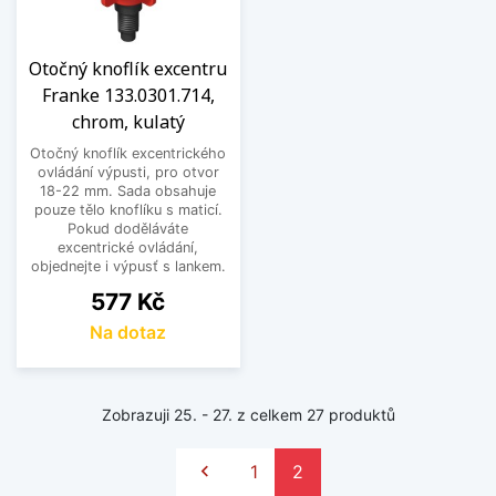
Otočný knoflík excentru
Franke 133.0301.714,
chrom, kulatý
Otočný knoflík excentrického
ovládání výpusti, pro otvor
18-22 mm. Sada obsahuje
pouze tělo knoflíku s maticí.
Pokud doděláváte
excentrické ovládání,
objednejte i výpusť s lankem.
Cena
577 Kč
Na dotaz
Zobrazuji 25. - 27. z celkem 27 produktů
Předchozí

1
2