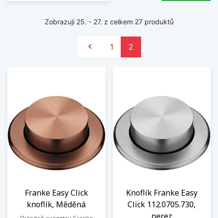
Zobrazuji 25. - 27. z celkem 27 produktů
Předchozí

1
2
Franke Easy Click
Knoflík Franke Easy
knoflík, Měděná
Click 112.0705.730,
nerez